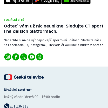
Stolní tenis
Triatlon
SOCIÁLNÍ SÍTĚ
Odteď vám už nic neunikne. Sledujte ČT sport
Veslování
i na dalších platformách.
Vodní slalom
Nenechte si nikde ujít nejnovější sportovní události. Sledujte nás i
na Facebooku, X, Instagramu, Threads či YouTube a buďte v obraze.
Volejbal
Ostatní
Divácké centrum
každý všední den:
8:00—16:00 hodin
261 136 113