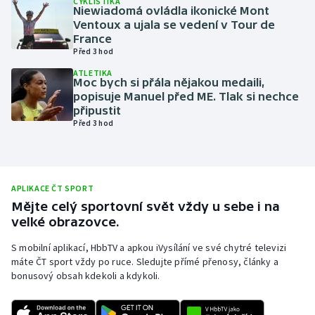
CYKLISTIKA
Niewiadomá ovládla ikonické Mont
Olympijské hry
Ventoux a ujala se vedení v Tour de
France
Před 3 hod
Parasport
ATLETIKA
Moc bych si přála nějakou medaili,
Plavání
popisuje Manuel před ME. Tlak si nechce
připustit
Plážový volejbal
Před 3 hod
Ragby
Rychlobruslení
APLIKACE ČT SPORT
Mějte celý sportovní svět vždy u sebe i na
velké obrazovce.
Rychlostní kanoistika
S mobilní aplikací, HbbTV a apkou iVysílání ve své chytré televizi
Short track
máte ČT sport vždy po ruce. Sledujte přímé přenosy, články a
bonusový obsah kdekoli a kdykoli.
Sportovní střelba