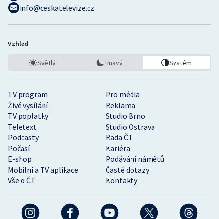
info@ceskatelevize.cz
Vzhled
Světlý
Tmavý
Systém
TV program
Pro média
Živé vysílání
Reklama
TV poplatky
Studio Brno
Teletext
Studio Ostrava
Podcasty
Rada ČT
Počasí
Kariéra
E-shop
Podávání námětů
Mobilní a TV aplikace
Časté dotazy
Vše o ČT
Kontakty