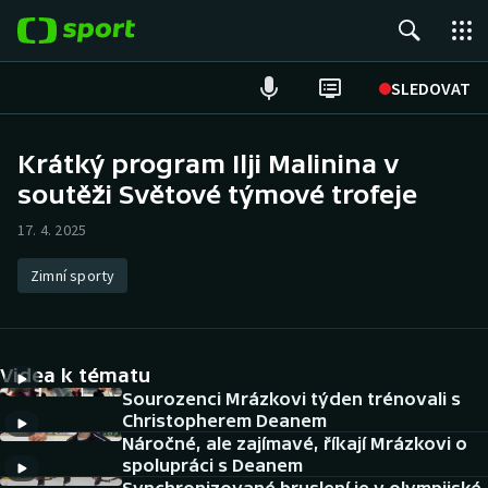
POPULÁRNÍ
SLEDOVAT
Fotbal
Krátký program Ilji Malinina v
soutěži Světové týmové trofeje
Hokej
17. 4. 2025
Tenis
Zimní sporty
Atletika
Cyklistika
Videa k tématu
DALŠÍ SPORTY
Sourozenci Mrázkovi týden trénovali s
Christopherem Deanem
Náročné, ale zajímavé, říkají Mrázkovi o
Americký fotbal
NEPŘEHLÉDNĚTE
spolupráci s Deanem