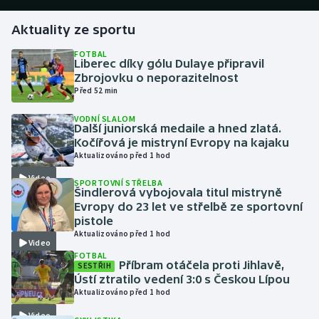
Aktuality ze sportu
Gymnastika
FOTBAL
Liberec díky gólu Dulaye připravil
Házená
Zbrojovku o neporazitelnost
Před 52 min
Jezdectví
VODNÍ SLALOM
Další juniorská medaile a hned zlatá.
Judo
Kočířová je mistryní Evropy na kajaku
Aktualizováno před 1 hod
Krasobruslení
Video
SPORTOVNÍ STŘELBA
Šindlerová vybojovala titul mistryně
Lezení
Evropy do 23 let ve střelbě ze sportovní
pistole
Aktualizováno před 1 hod
Lyže a snowboard
Video
FOTBAL
Příbram otáčela proti Jihlavě,
SESTŘIH
Moderní pětiboj
Ústí ztratilo vedení 3:0 s Českou Lípou
Aktualizováno před 1 hod
Motorsport
Video