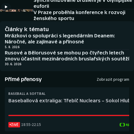
Synchronizované bruslení je v olympijské
Baseball a softbal
Soutěže
euforii
V Praze proběhla konference k rozvoji
Basketbal
Historické návraty
ženského sportu
Články k tématu
Biatlon
Aplikace ČT sport
Mrázkovi o spolupráci s legendárním Deanem:
Náročné, ale zajímavé a přínosné
Boby a skeleton
AZ kvíz
5. 8. 2026
Rusové a Bělorusové se mohou po čtyřech letech
znovu účastnit mezinárodních bruslařských soutěží
Box
30. 6. 2026
Curling
Přímé přenosy
Zobrazit program
Dostihy
BASEBALL A SOFTBAL
Baseballová extraliga: Třebíč Nuclears – Sokol Hlub
Florbal
Futsal
18:55
-
22:15
ŽIVĚ
Golf