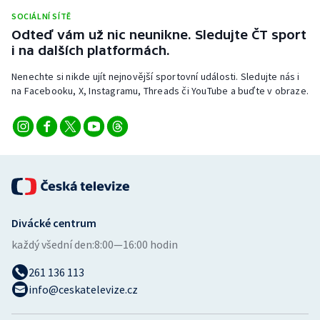
Stolní tenis
SOCIÁLNÍ SÍTĚ
Odteď vám už nic neunikne. Sledujte ČT sport
Triatlon
i na dalších platformách.
Nenechte si nikde ujít nejnovější sportovní události. Sledujte nás i
Veslování
na Facebooku, X, Instagramu, Threads či YouTube a buďte v obraze.
Vodní slalom
Volejbal
Ostatní
Divácké centrum
každý všední den:
8:00—16:00 hodin
261 136 113
info@ceskatelevize.cz