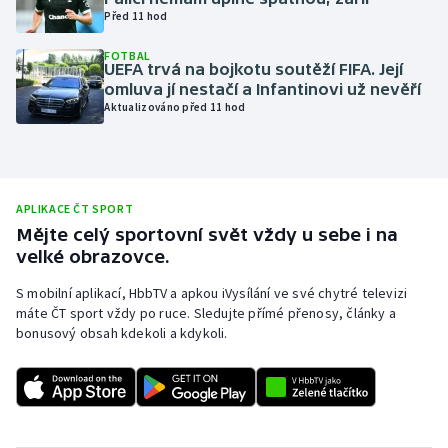
Před 11 hod
Olympijské hry
FOTBAL
UEFA trvá na bojkotu soutěží FIFA. Její
Parasport
omluva jí nestačí a Infantinovi už nevěří
Aktualizováno před 11 hod
Plavání
Plážový volejbal
APLIKACE ČT SPORT
Ragby
Mějte celý sportovní svět vždy u sebe i na
velké obrazovce.
Rychlobruslení
S mobilní aplikací, HbbTV a apkou iVysílání ve své chytré televizi
máte ČT sport vždy po ruce. Sledujte přímé přenosy, články a
Rychlostní kanoistika
bonusový obsah kdekoli a kdykoli.
Short track
Sportovní střelba