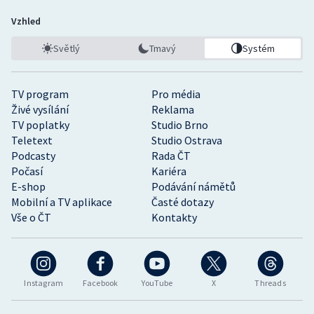
Vzhled
Světlý
Tmavý
Systém
TV program
Pro média
Živé vysílání
Reklama
TV poplatky
Studio Brno
Teletext
Studio Ostrava
Podcasty
Rada ČT
Počasí
Kariéra
E-shop
Podávání námětů
Mobilní a TV aplikace
Časté dotazy
Vše o ČT
Kontakty
Instagram
Facebook
YouTube
X
Threads