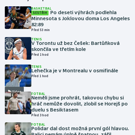
BASKETBAL
Po deseti výhrách podlehla
SESTŘIH
Gymnastika
Minnesota s Joklovou doma Los Angeles
82:89
Házená
Před 53 min
TENIS
Jezdectví
V Torontu už bez Češek: Bartůňková
skončila ve třetím kole
Před 1 hod
Judo
TENIS
Lehečka je v Montrealu v osmifinále
Krasobruslení
Před 1 hod
Lezení
Video
FOTBAL
Neměli jsme prohrát, takovou chybu si
Lyže a snowboard
hráč nemůže dovolit, zlobil se Horejš po
duelu s Besiktasem
Moderní pětiboj
Před 3 hod
FOTBAL
Polidar dal dost možná první gól hlavou.
Motorsport
Palici nemám úplně špatnou, zářil