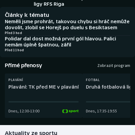
Baseball a softbal
Soutěže
ligy RFS Riga
Články k tématu
Basketbal
Historické návraty
Neměli jsme prohrát, takovou chybu si hráč nemůže
dovolit, zlobil se Horejš po duelu s Besiktasem
Biatlon
Aplikace ČT sport
Před 3 hod
Polidar dal dost možná první gól hlavou. Palici
nemám úplně špatnou, zářil
Boby a skeleton
AZ kvíz
Před 11 hod
Box
Přímé přenosy
Zobrazit program
Curling
PLAVÁNÍ
FOTBAL
Plavání: TK před ME v plavání
Druhá fotbalová liga
Dostihy
Florbal
Dnes
,
12:30
-
13:00
Dnes
,
17:35
-
19:55
Futsal
Aktuality ze sportu
Golf