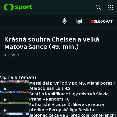
POPULÁRNÍ
SLEDOVAT
Fotbal
Krásná souhra Chelsea a velká
Matova šance (49. min.)
Hokej
4. 4. 2013
Tenis
Atletika
Videa k tématu
Cyklistika
Messi dal první góly po MS, Miami porazil
Atlético San Luis 4:2
Sestřih kvalifikace Ligy mistryň Slavia
DALŠÍ SPORTY
Praha – Rangers FC
Fotbalisté Hradce Králové vyzvou v
Americký fotbal
NEPŘEHLÉDNĚTE
předkole Evropské ligy Besiktas
Jablonec čeká ve 3. předkole Konferenční