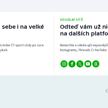
SOCIÁLNÍ SÍTĚ
 sebe i na velké
Odteď vám už nic
na dalších platf
izi máte ČT sport vždy po ruce.
Nenechte si nikde ujít nejnovější
ykoli.
Instagramu, Threads či YouTube 
Č