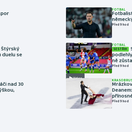
FOTBAL
spor
Fotbali
německý
Před 9 hod
FOTBAL
 Štýrský
SESTŘIH
u duelu se
podlehly
ně zůsta
Před 9 hod
Video
KRASOBRUS
áči nad 30
Mrázkovi
výškou,
Deanem: 
přínosn
Před 9 hod