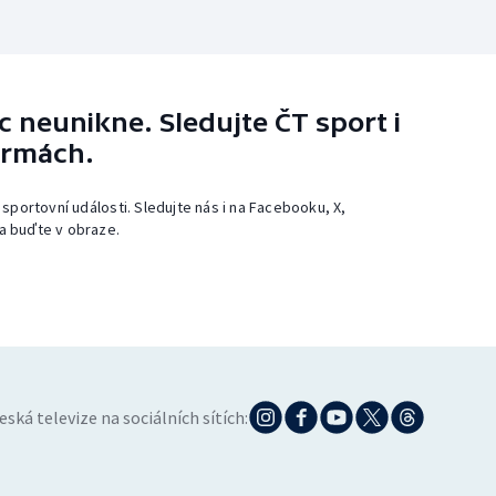
 neunikne. Sledujte ČT sport i
ormách.
 sportovní události. Sledujte nás i na Facebooku, X,
a buďte v obraze.
eská televize na sociálních sítích: