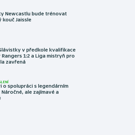
sty Newcastlu bude trénovat
 kouč Jaissle
Slávistky v předkole kvalifikace
 Rangers 1:2 a Liga mistryň pro
la zavřená
LENÍ
 o spolupráci s legendárním
Náročné, ale zajímavé a
é