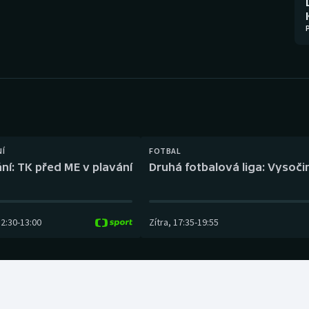
Moderní pětiboj
Triatlon
Motorsport
Veslování
Olympijské hry
Vodní slalom
Parasport
Volejbal
Plavání
Ostatní
NÍ
FOTBAL
ní: TK před ME v plavání
Druhá fotbalová liga: Vysočin
Plážový volejbal
12:30
-
13:00
Zítra
,
17:35
-
19:55