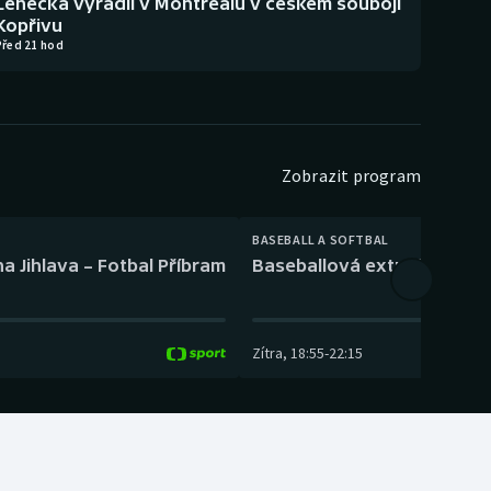
Lehečka vyřadil v Montrealu v českém souboji
Kopřivu
Před 21 hod
Zobrazit program
BASEBALL A SOFTBAL
a Jihlava – Fotbal Příbram
Baseballová extraliga: Tře
Zítra
,
18:55
-
22:15