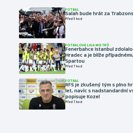
FOTBAL
Salah bude hrát za Trabzon
Před 5 hod
FOTBALOVÁ LIGA MISTRŮ
Fenerbahce Istanbul zdolalo
Hradec a je blíže případném
Spartou
Před 7 hod
FOTBAL
RFS je zkušený tým s plno hr
let, navíc s nadstandardní 
popisuje Kozel
Před 7 hod