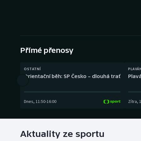
Curling
Dostihy
Florbal
Futsal
Přímé přenosy
Golf
OSTATNÍ
PLAVÁ
Orientační běh: SP Česko – dlouhá trať
Plavá
Gymnastika
Dnes
,
11:50
-
16:00
Zítra
,
Aktuality ze sportu