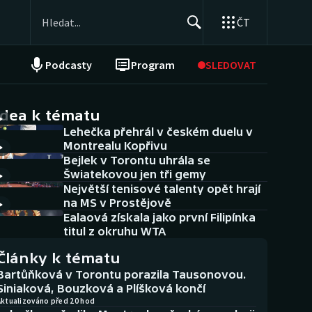
ČT
Podcasty
Program
SLEDOVAT
NEPŘEHLÉDNĚTE
Soutěže
idea k tématu
Lehečka přehrál v českém duelu v
Historické návraty
Montrealu Kopřivu
Bejlek v Torontu uhrála se
Aplikace ČT sport
Šwiatekovou jen tři gemy
Největší tenisové talenty opět hrají
AZ kvíz
na MS v Prostějově
Ealaová získala jako první Filipínka
titul z okruhu WTA
Články k tématu
Bartůňková v Torontu porazila Tausonovou.
Siniaková, Bouzková a Plíšková končí
Aktualizováno před 20 hod