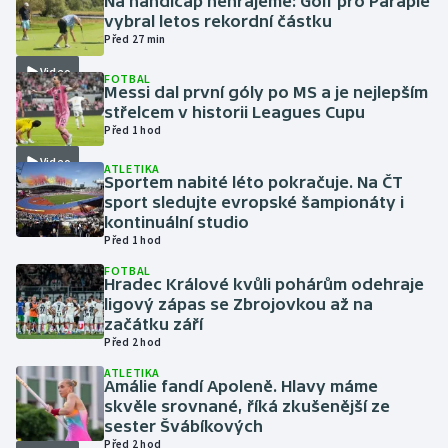
Na handicap nehrajeme: Golf pro Paraple
vybral letos rekordní částku
Před 27 min
Gymnastika
Video
FOTBAL
Messi dal první góly po MS a je nejlepším
Házená
střelcem v historii Leagues Cupu
Před 1 hod
Jezdectví
Video
ATLETIKA
Sportem nabité léto pokračuje. Na ČT
Judo
sport sledujte evropské šampionáty i
kontinuální studio
Krasobruslení
Před 1 hod
FOTBAL
Hradec Králové kvůli pohárům odehraje
Lezení
ligový zápas se Zbrojovkou až na
začátku září
Lyže a snowboard
Před 2 hod
ATLETIKA
Moderní pětiboj
Amálie fandí Apoleně. Hlavy máme
skvěle srovnané, říká zkušenější ze
sester Švábíkových
Motorsport
Před 2 hod