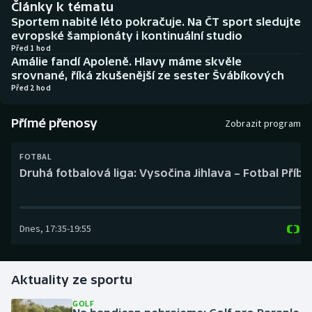
Články k tématu
Baseball a softbal
Soutěže
Sportem nabité léto pokračuje. Na ČT sport sledujte
evropské šampionáty i kontinuální studio
Basketbal
Historické návraty
Před 1 hod
Amálie fandí Apoleně. Hlavy máme skvěle
srovnané, říká zkušenější ze sester Švábíkových
Biatlon
Aplikace ČT sport
Před 2 hod
Boby a skeleton
AZ kvíz
Přímé přenosy
Zobrazit program
Box
FOTBAL
Druhá fotbalová liga: Vysočina Jihlava – Fotbal Příb
Curling
Dostihy
Dnes
,
17:35
-
19:55
Florbal
Futsal
Aktuality ze sportu
GOLF
Golf