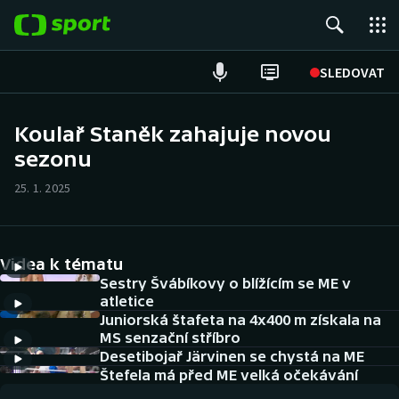
POPULÁRNÍ
SLEDOVAT
Fotbal
Koulař Staněk zahajuje novou
sezonu
Hokej
25. 1. 2025
Tenis
Atletika
Videa k tématu
Cyklistika
Sestry Švábíkovy o blížícím se ME v
atletice
Juniorská štafeta na 4x400 m získala na
DALŠÍ SPORTY
MS senzační stříbro
Desetibojař Järvinen se chystá na ME
Americký fotbal
NEPŘEHLÉDNĚTE
Štefela má před ME velká očekávání