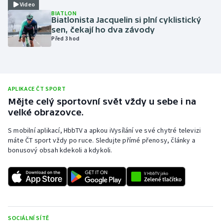
Video
BIATLON
Olympijské hry
Biatlonista Jacquelin si plní cyklistický
sen, čekají ho dva závody
Parasport
Před 3 hod
Plavání
Plážový volejbal
APLIKACE ČT SPORT
Mějte celý sportovní svět vždy u sebe i na
Ragby
velké obrazovce.
S mobilní aplikací, HbbTV a apkou iVysílání ve své chytré televizi
Rychlobruslení
máte ČT sport vždy po ruce. Sledujte přímé přenosy, články a
bonusový obsah kdekoli a kdykoli.
Rychlostní kanoistika
Short track
Sportovní střelba
SOCIÁLNÍ SÍTĚ