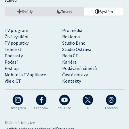
Vzhled
Světlý
Tmavý
Systém
TV program
Pro média
Živé vysílání
Reklama
TV poplatky
Studio Brno
Teletext
Studio Ostrava
Podcasty
Rada ČT
Počasí
Kariéra
E-shop
Podávání námětů
Mobilní a TV aplikace
Časté dotazy
Vše o ČT
Kontakty
Instagram
Facebook
YouTube
X
Threads
© Česká televize
•
•
English
Ochrana soukromí
Přístupnost