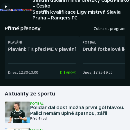
Sestřih utkání Hlinka Gretzky Cupu Finsko
Baseball a softbal
Soutěže
– Česko
Sestřih kvalifikace Ligy mistryň Slavia
Basketbal
Historické návraty
Praha – Rangers FC
Přímé přenosy
Zobrazit program
Biatlon
Aplikace ČT sport
PLAVÁNÍ
FOTBAL
Boby a skeleton
AZ kvíz
Plavání: TK před ME v plavání
Druhá fotbalová liga
Box
Dnes
,
12:30
-
13:00
Dnes
,
17:35
-
19:55
Curling
Dostihy
Aktuality ze sportu
Florbal
FOTBAL
Polidar dal dost možná první gól hlavou.
Palici nemám úplně špatnou, zářil
Futsal
Před 4 hod
Golf
FOTBAL