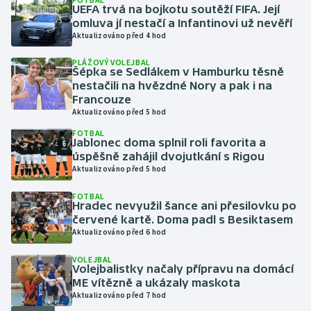
UEFA trvá na bojkotu soutěží FIFA. Její
omluva jí nestačí a Infantinovi už nevěří
Gymnastika
Aktualizováno před 4 hod
PLÁŽOVÝ VOLEJBAL
Házená
Šépka se Sedlákem v Hamburku těsně
nestačili na hvězdné Nory a pak i na
Jezdectví
Francouze
Aktualizováno před 5 hod
Judo
FOTBAL
Jablonec doma splnil roli favorita a
úspěšně zahájil dvojutkání s Rigou
Krasobruslení
Aktualizováno před 5 hod
FOTBAL
Lezení
Hradec nevyužil šance ani přesilovku po
červené kartě. Doma padl s Besiktasem
Lyže a snowboard
Aktualizováno před 6 hod
VOLEJBAL
Moderní pětiboj
Volejbalistky načaly přípravu na domácí
ME vítězně a ukázaly maskota
Aktualizováno před 7 hod
Motorsport