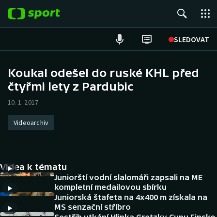
POPULÁRNÍ
SLEDOVAT
Fotbal
Koukal odešel do ruské KHL před
čtyřmi lety z Pardubic
Hokej
10. 1. 2017
Tenis
Videoarchiv
Atletika
Cyklistika
Videa k tématu
DALŠÍ SPORTY
Juniorští vodní slalomáři zapsali na ME
kompletní medailovou sbírku
Juniorská štafeta na 4x400 m získala na
Americký fotbal
NEPŘEHLÉDNĚTE
MS senzační stříbro