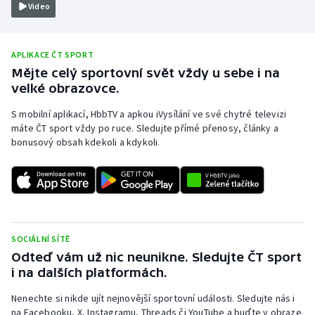
Video
Olympijské hry
Parasport
APLIKACE ČT SPORT
Mějte celý sportovní svět vždy u sebe i na
velké obrazovce.
Plavání
S mobilní aplikací, HbbTV a apkou iVysílání ve své chytré televizi
Plážový volejbal
máte ČT sport vždy po ruce. Sledujte přímé přenosy, články a
bonusový obsah kdekoli a kdykoli.
Ragby
Rychlobruslení
Rychlostní kanoistika
SOCIÁLNÍ SÍTĚ
Odteď vám už nic neunikne. Sledujte ČT sport
Short track
i na dalších platformách.
Sportovní střelba
Nenechte si nikde ujít nejnovější sportovní události. Sledujte nás i
na Facebooku, X, Instagramu, Threads či YouTube a buďte v obraze.