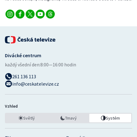
Stolní tenis
Triatlon
Veslování
Vodní slalom
Divácké centrum
Volejbal
každý všední den:
8:00—16:00 hodin
261 136 113
Ostatní
info@ceskatelevize.cz
Vzhled
Světlý
Tmavý
Systém