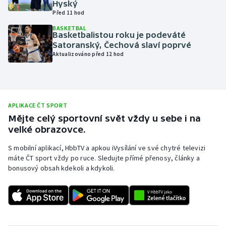
Hyský
Před 11 hod
Olympijské hry
BASKETBAL
Basketbalistou roku je podeváté
Parasport
Satoranský, Čechová slaví poprvé
Aktualizováno před 12 hod
Plavání
Plážový volejbal
APLIKACE ČT SPORT
Ragby
Mějte celý sportovní svět vždy u sebe i na
velké obrazovce.
Rychlobruslení
S mobilní aplikací, HbbTV a apkou iVysílání ve své chytré televizi
máte ČT sport vždy po ruce. Sledujte přímé přenosy, články a
Rychlostní kanoistika
bonusový obsah kdekoli a kdykoli.
Short track
Sportovní střelba