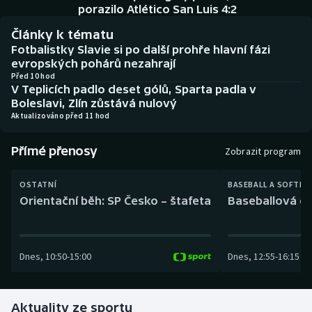
Baseball a softbal
Soutěže
porazilo Atlético San Luis 4:2
Články k tématu
Basketbal
Historické návraty
Fotbalistky Slavie si po další prohře hlavní fázi
evropských pohárů nezahrají
Biatlon
Aplikace ČT sport
Před 10 hod
V Teplicích padlo deset gólů, Sparta padla v
Boleslavi, Zlín zůstává nulový
Boby a skeleton
AZ kvíz
Aktualizováno před 11 hod
Box
Přímé přenosy
Zobrazit program
Curling
OSTATNÍ
BASEBALL A SOFTBA
Orientační běh: SP Česko – štafeta
Baseballová ex
Dostihy
Florbal
Dnes
,
10:50
-
15:00
Dnes
,
12:55
-
16:15
Futsal
Aktuality ze sportu
Golf