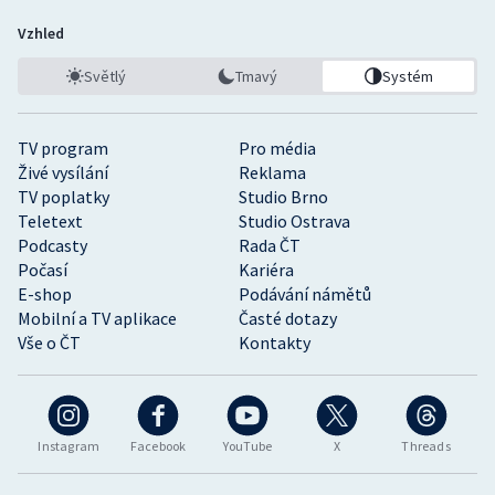
Vzhled
Světlý
Tmavý
Systém
TV program
Pro média
Živé vysílání
Reklama
TV poplatky
Studio Brno
Teletext
Studio Ostrava
Podcasty
Rada ČT
Počasí
Kariéra
E-shop
Podávání námětů
Mobilní a TV aplikace
Časté dotazy
Vše o ČT
Kontakty
Instagram
Facebook
YouTube
X
Threads