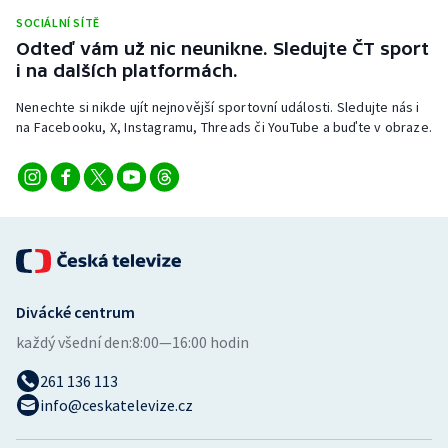
Stolní tenis
SOCIÁLNÍ SÍTĚ
Odteď vám už nic neunikne. Sledujte ČT sport
Triatlon
i na dalších platformách.
Nenechte si nikde ujít nejnovější sportovní události. Sledujte nás i
Veslování
na Facebooku, X, Instagramu, Threads či YouTube a buďte v obraze.
Vodní slalom
Volejbal
Ostatní
Divácké centrum
každý všední den:
8:00—16:00 hodin
261 136 113
info@ceskatelevize.cz