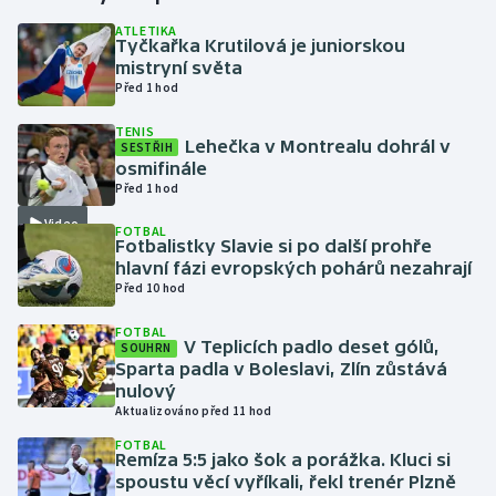
ATLETIKA
Tyčkařka Krutilová je juniorskou
Gymnastika
mistryní světa
Před 1 hod
Házená
TENIS
Lehečka v Montrealu dohrál v
SESTŘIH
Jezdectví
osmifinále
Před 1 hod
Judo
Video
FOTBAL
Fotbalistky Slavie si po další prohře
Krasobruslení
hlavní fázi evropských pohárů nezahrají
Před 10 hod
Lezení
FOTBAL
V Teplicích padlo deset gólů,
SOUHRN
Lyže a snowboard
Sparta padla v Boleslavi, Zlín zůstává
nulový
Aktualizováno před 11 hod
Moderní pětiboj
FOTBAL
Remíza 5:5 jako šok a porážka. Kluci si
Motorsport
spoustu věcí vyříkali, řekl trenér Plzně