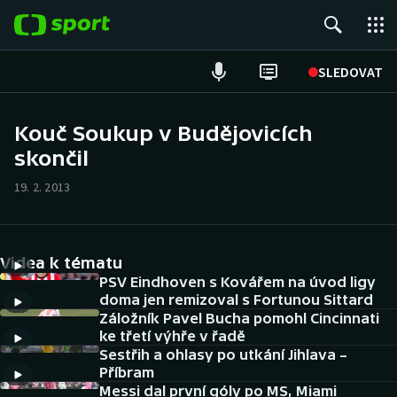
POPULÁRNÍ
SLEDOVAT
Fotbal
Kouč Soukup v Budějovicích
skončil
Hokej
19. 2. 2013
Tenis
Atletika
Videa k tématu
Cyklistika
PSV Eindhoven s Kovářem na úvod ligy
doma jen remizoval s Fortunou Sittard
Záložník Pavel Bucha pomohl Cincinnati
DALŠÍ SPORTY
ke třetí výhře v řadě
Sestřih a ohlasy po utkání Jihlava –
Americký fotbal
NEPŘEHLÉDNĚTE
Příbram
Messi dal první góly po MS, Miami