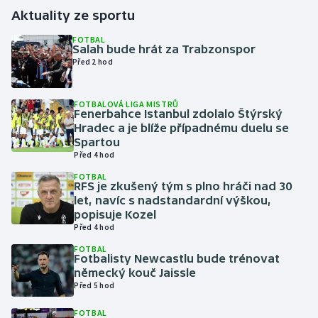
Aktuality ze sportu
Gymnastika
FOTBAL
Salah bude hrát za Trabzonspor
Před 2 hod
Házená
Jezdectví
FOTBALOVÁ LIGA MISTRŮ
Fenerbahce Istanbul zdolalo Štýrský
Hradec a je blíže případnému duelu se
Judo
Spartou
Před 4 hod
Krasobruslení
FOTBAL
RFS je zkušený tým s plno hráči nad 30
let, navíc s nadstandardní výškou,
Lezení
popisuje Kozel
Před 4 hod
Lyže a snowboard
FOTBAL
Fotbalisty Newcastlu bude trénovat
Moderní pětiboj
německý kouč Jaissle
Před 5 hod
Motorsport
FOTBAL