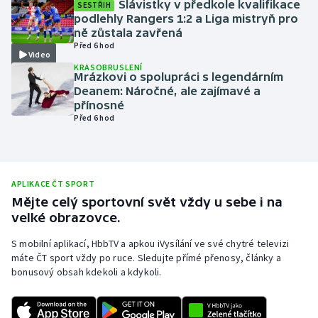
Slávistky v předkole kvalifikace
SESTŘIH
podlehly Rangers 1:2 a Liga mistryň pro
Olympijské hry
ně zůstala zavřená
Před 6 hod
Parasport
Video
KRASOBRUSLENÍ
Mrázkovi o spolupráci s legendárním
Plavání
Deanem: Náročné, ale zajímavé a
přínosné
Před 6 hod
Plážový volejbal
Ragby
APLIKACE ČT SPORT
Rychlobruslení
Mějte celý sportovní svět vždy u sebe i na
velké obrazovce.
Rychlostní kanoistika
S mobilní aplikací, HbbTV a apkou iVysílání ve své chytré televizi
máte ČT sport vždy po ruce. Sledujte přímé přenosy, články a
Short track
bonusový obsah kdekoli a kdykoli.
Sportovní střelba