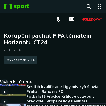
POPULÁRNÍ
SLEDOVAT
Fotbal
Korupční pachuť FIFA tématem
Horizontu ČT24
Hokej
26. 11. 2014
Tenis
MS ve fotbale 2014
Atletika
Cyklistika
Videa k tématu
DALŠÍ SPORTY
Sestřih kvalifikace Ligy mistryň Slavia
Praha – Rangers FC
Fotbalisté Hradce Králové vyzvou v
Americký fotbal
NEPŘEHLÉDNĚTE
předkole Evropské ligy Besiktas