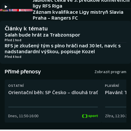
Jablonec čeká ve 3. předkole Konferenční
Baseball a softbal
Soutěže
ligy RFS Riga
Záznam kvalifikace Ligy mistryň Slavia
Basketbal
Historické návraty
Praha – Rangers FC
Články k tématu
Biatlon
Aplikace ČT sport
Salah bude hrát za Trabzonspor
Před 2 hod
RFS je zkušený tým s plno hráči nad 30 let, navíc s
Boby a skeleton
AZ kvíz
nadstandardní výškou, popisuje Kozel
Před 4 hod
Box
Přímé přenosy
Zobrazit program
Curling
OSTATNÍ
PLAVÁNÍ
Dostihy
Orientační běh: SP Česko – dlouhá trať
Plavání: TK
Florbal
Dnes
,
11:50
-
16:00
Zítra
,
12:30
-
13:
Futsal
Golf