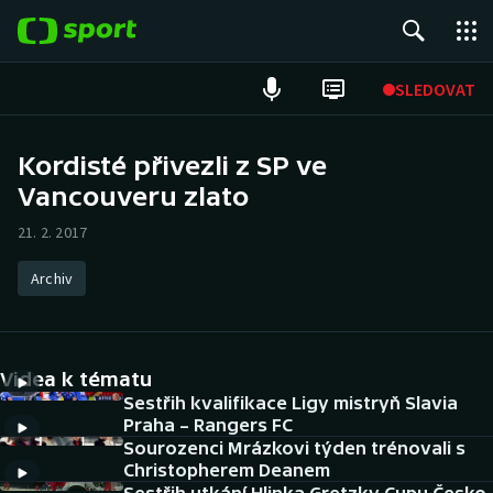
POPULÁRNÍ
SLEDOVAT
Fotbal
Kordisté přivezli z SP ve
Vancouveru zlato
Hokej
21. 2. 2017
Tenis
Archiv
Atletika
Cyklistika
Videa k tématu
DALŠÍ SPORTY
Sestřih kvalifikace Ligy mistryň Slavia
Praha – Rangers FC
Sourozenci Mrázkovi týden trénovali s
Americký fotbal
NEPŘEHLÉDNĚTE
Christopherem Deanem