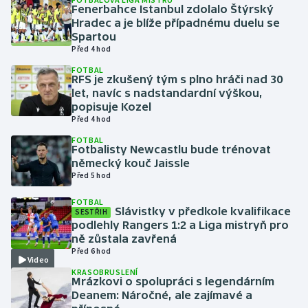
Fenerbahce Istanbul zdolalo Štýrský
Hradec a je blíže případnému duelu se
Gymnastika
Spartou
Před 4 hod
Házená
FOTBAL
RFS je zkušený tým s plno hráči nad 30
let, navíc s nadstandardní výškou,
Jezdectví
popisuje Kozel
Před 4 hod
Judo
FOTBAL
Fotbalisty Newcastlu bude trénovat
německý kouč Jaissle
Krasobruslení
Před 5 hod
Lezení
FOTBAL
Slávistky v předkole kvalifikace
SESTŘIH
podlehly Rangers 1:2 a Liga mistryň pro
Lyže a snowboard
ně zůstala zavřená
Před 6 hod
Video
Moderní pětiboj
KRASOBRUSLENÍ
Mrázkovi o spolupráci s legendárním
Motorsport
Deanem: Náročné, ale zajímavé a