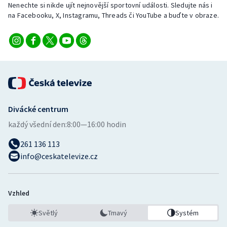
Nenechte si nikde ujít nejnovější sportovní události. Sledujte nás i
Stolní tenis
na Facebooku, X, Instagramu, Threads či YouTube a buďte v obraze.
Triatlon
Veslování
Vodní slalom
Volejbal
Divácké centrum
každý všední den:
8:00—16:00 hodin
Ostatní
261 136 113
info@ceskatelevize.cz
Vzhled
Světlý
Tmavý
Systém