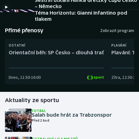
Sestřih utkání Hlinka Gretzky Cupu Česko
Baseball a softbal
Soutěže
– Německo
Téma Horizontu: Gianni Infantino pod
Basketbal
Historické návraty
tlakem
Přímé přenosy
Zobrazit program
Biatlon
Aplikace ČT sport
OSTATNÍ
PLAVÁNÍ
Boby a skeleton
AZ kvíz
Orientační běh: SP Česko – dlouhá trať
Plavání: TK
Box
Dnes
,
11:50
-
16:00
Zítra
,
12:30
-
13:
Curling
Dostihy
Aktuality ze sportu
Florbal
FOTBAL
Salah bude hrát za Trabzonspor
Před 2 hod
Futsal
Golf
FOTBALOVÁ LIGA MISTRŮ