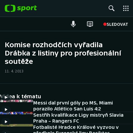
POPULÁRNÍ
SLEDOVAT
Fotbal
Komise rozhodčích vyřadila
Drábka z listiny pro profesionální
Hokej
soutěže
Tenis
11. 4. 2013
Atletika
Cyklistika
Videa k tématu
Messi dal první góly po MS, Miami
DALŠÍ SPORTY
porazilo Atlético San Luis 4:2
Sestřih kvalifikace Ligy mistryň Slavia
Praha – Rangers FC
Americký fotbal
NEPŘEHLÉDNĚTE
Fotbalisté Hradce Králové vyzvou v