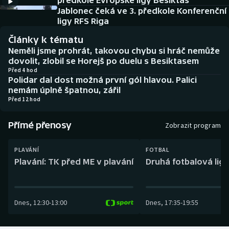
předkole Evropské ligy Besiktas
Baseball a softbal
Soutěže
Jablonec čeká ve 3. předkole Konferenční
ligy RFS Riga
Basketbal
Historické návraty
Články k tématu
Neměli jsme prohrát, takovou chybu si hráč nemůže
Biatlon
Aplikace ČT sport
dovolit, zlobil se Horejš po duelu s Besiktasem
Před 4 hod
Polidar dal dost možná první gól hlavou. Palici
Boby a skeleton
AZ kvíz
nemám úplně špatnou, zářil
Před 12 hod
Box
Přímé přenosy
Zobrazit program
Curling
PLAVÁNÍ
FOTBAL
Dostihy
Plavání: TK před ME v plavání
Druhá fotbalová liga
Florbal
Dnes
,
12:30
-
13:00
Dnes
,
17:35
-
19:55
Futsal
Golf