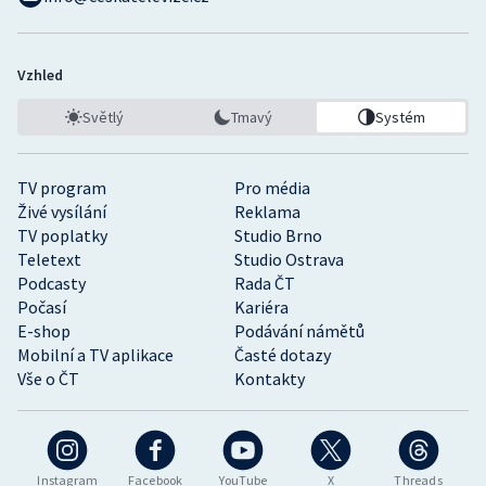
Vzhled
Světlý
Tmavý
Systém
TV program
Pro média
Živé vysílání
Reklama
TV poplatky
Studio Brno
Teletext
Studio Ostrava
Podcasty
Rada ČT
Počasí
Kariéra
E-shop
Podávání námětů
Mobilní a TV aplikace
Časté dotazy
Vše o ČT
Kontakty
Instagram
Facebook
YouTube
X
Threads