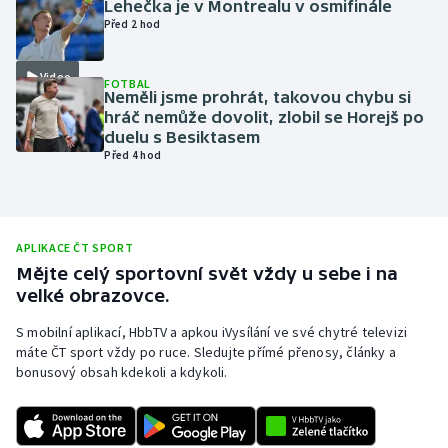
Lehečka je v Montrealu v osmifinále
Před 2 hod
Olympijské hry
Parasport
Video
FOTBAL
Neměli jsme prohrát, takovou chybu si
hráč nemůže dovolit, zlobil se Horejš po
Plavání
duelu s Besiktasem
Před 4 hod
Plážový volejbal
Ragby
APLIKACE ČT SPORT
Rychlobruslení
Mějte celý sportovní svět vždy u sebe i na
velké obrazovce.
Rychlostní kanoistika
S mobilní aplikací, HbbTV a apkou iVysílání ve své chytré televizi
máte ČT sport vždy po ruce. Sledujte přímé přenosy, články a
Short track
bonusový obsah kdekoli a kdykoli.
Sportovní střelba