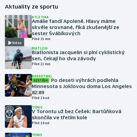
Aktuality ze sportu
Gymnastika
ATLETIKA
Amálie fandí Apoleně. Hlavy máme
skvěle srovnané, říká zkušenější ze
Házená
sester Švábíkových
Před 15 min
Video
Jezdectví
BIATLON
Biatlonista Jacquelin si plní cyklistický
Judo
sen, čekají ho dva závody
Před 21 min
Krasobruslení
BASKETBAL
Po deseti výhrách podlehla
SESTŘIH
Minnesota s Joklovou doma Los Angeles
Lezení
82:89
Před 2 hod
Lyže a snowboard
TENIS
V Torontu už bez Češek: Bartůňková
Moderní pětiboj
skončila ve třetím kole
Před 2 hod
Motorsport
TENIS