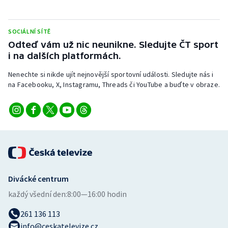
Stolní tenis
Triatlon
SOCIÁLNÍ SÍTĚ
Odteď vám už nic neunikne. Sledujte ČT sport
i na dalších platformách.
Veslování
Nenechte si nikde ujít nejnovější sportovní události. Sledujte nás i
Vodní slalom
na Facebooku, X, Instagramu, Threads či YouTube a buďte v obraze.
Volejbal
Ostatní
Divácké centrum
každý všední den:
8:00—16:00 hodin
261 136 113
info@ceskatelevize.cz