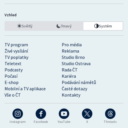
Vzhled
Světlý
Tmavý
Systém
TV program
Pro média
Živé vysílání
Reklama
TV poplatky
Studio Brno
Teletext
Studio Ostrava
Podcasty
Rada ČT
Počasí
Kariéra
E-shop
Podávání námětů
Mobilní a TV aplikace
Časté dotazy
Vše o ČT
Kontakty
Instagram
Facebook
YouTube
X
Threads