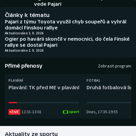
Baseball a softbal
Soutěže
vede Pajari
Články k tématu
Basketbal
Historické návraty
Pajari z týmu Toyota využil chyb soupeřů a vyhrál
domácí Finskou rallye
Biatlon
Aplikace ČT sport
Aktualizováno 2. 8. 2026
Ogier po havárii skončil v nemocnici, do čela Finské
rallye se dostal Pajari
Boby a skeleton
AZ kvíz
Aktualizováno 2. 8. 2026
Box
Přímé přenosy
Zobrazit program
Curling
PLAVÁNÍ
FOTBAL
Plavání: TK před ME v plavání
Druhá fotbalová liga
Dostihy
Florbal
12:31
-
13:01
Dnes
,
17:35
-
19:55
ŽIVĚ
Futsal
Aktuality ze sportu
Golf