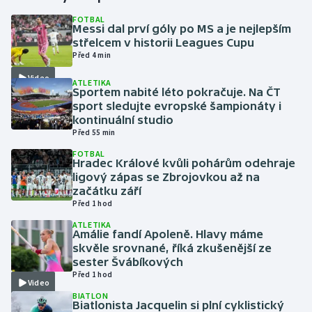
FOTBAL
Messi dal prví góly po MS a je nejlepším
Gymnastika
střelcem v historii Leagues Cupu
Před 4 min
Házená
Video
ATLETIKA
Sportem nabité léto pokračuje. Na ČT
Jezdectví
sport sledujte evropské šampionáty i
kontinuální studio
Judo
Před 55 min
FOTBAL
Hradec Králové kvůli pohárům odehraje
Krasobruslení
ligový zápas se Zbrojovkou až na
začátku září
Lezení
Před 1 hod
ATLETIKA
Lyže a snowboard
Amálie fandí Apoleně. Hlavy máme
skvěle srovnané, říká zkušenější ze
sester Švábíkových
Moderní pětiboj
Před 1 hod
Video
BIATLON
Motorsport
Biatlonista Jacquelin si plní cyklistický