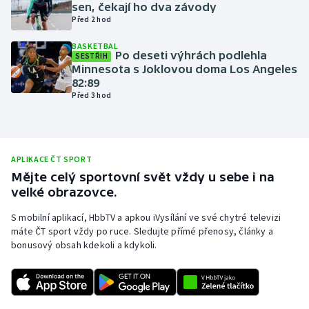
sen, čekají ho dva závody
Olympijské hry
Před 2 hod
BASKETBAL
Parasport
Po deseti výhrách podlehla
SESTŘIH
Minnesota s Joklovou doma Los Angeles
82:89
Plavání
Před 3 hod
Plážový volejbal
Ragby
APLIKACE ČT SPORT
Mějte celý sportovní svět vždy u sebe i na
Rychlobruslení
velké obrazovce.
S mobilní aplikací, HbbTV a apkou iVysílání ve své chytré televizi
Rychlostní kanoistika
máte ČT sport vždy po ruce. Sledujte přímé přenosy, články a
bonusový obsah kdekoli a kdykoli.
Short track
Sportovní střelba