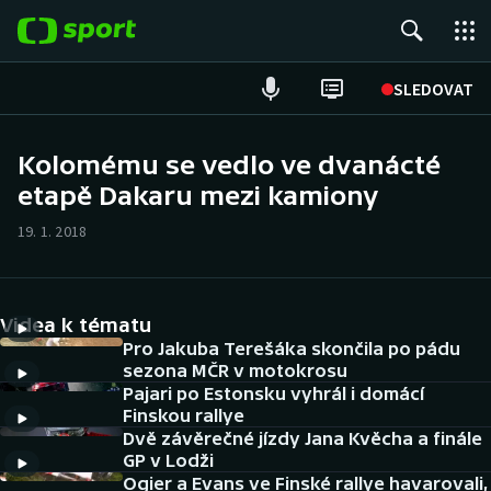
POPULÁRNÍ
SLEDOVAT
Fotbal
Kolomému se vedlo ve dvanácté
etapě Dakaru mezi kamiony
Hokej
19. 1. 2018
Tenis
Atletika
Videa k tématu
Cyklistika
Pro Jakuba Terešáka skončila po pádu
sezona MČR v motokrosu
Pajari po Estonsku vyhrál i domácí
DALŠÍ SPORTY
Finskou rallye
Dvě závěrečné jízdy Jana Kvěcha a finále
Americký fotbal
NEPŘEHLÉDNĚTE
GP v Lodži
Ogier a Evans ve Finské rallye havarovali,