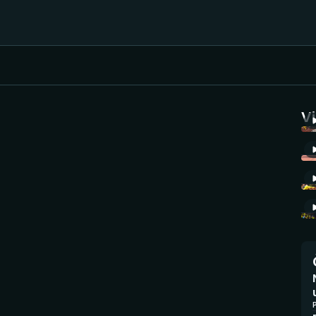
Házená
Ragby
V
Jezdectví
Rychlobruslení
Rychlostní
Judo
kanoistika
Krasobruslení
Short track
Lezení
Sportovní střelba
Lyže a snowboard
Stolní tenis