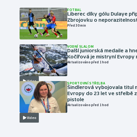
FOTBAL
Liberec díky gólu Dulaye přip
Zbrojovku o neporazitelnos
Před 30 min
VODNÍ SLALOM
Další juniorská medaile a hn
Kočířová je mistryní Evropy
Aktualizováno před 1 hod
Video
SPORTOVNÍ STŘELBA
Šindlerová vybojovala titul 
Evropy do 23 let ve střelbě 
pistole
Aktualizováno před 1 hod
Video