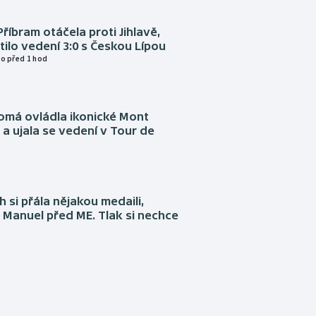
Příbram otáčela proti Jihlavě,
atilo vedení 3:0 s Českou Lípou
o před 1 hod
omá ovládla ikonické Mont
a ujala se vedení v Tour de
 si přála nějakou medaili,
 Manuel před ME. Tlak si nechce