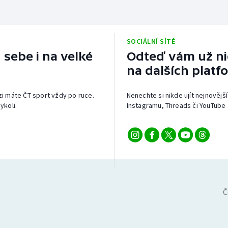
SOCIÁLNÍ SÍTĚ
 sebe i na velké
Odteď vám už nic
na dalších platf
izi máte ČT sport vždy po ruce.
Nenechte si nikde ujít nejnovější
ykoli.
Instagramu, Threads či YouTube 
Č