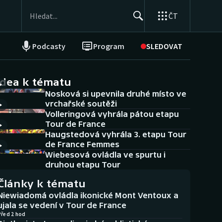
ČT
Podcasty
Program
SLEDOVAT
NEPŘEHLÉDNĚTE
Soutěže
idea k tématu
Nosková si upevnila druhé místo ve
Historické návraty
vrchařské soutěži
Volleringová vyhrála pátou etapu
Aplikace ČT sport
Tour de France
Haugstedová vyhrála 3. etapu Tour
AZ kvíz
de France Femmes
Wiebesová ovládla ve spurtu i
druhou etapu Tour
Články k tématu
Niewiadomá ovládla ikonické Mont Ventoux a
ujala se vedení v Tour de France
Před 2 hod