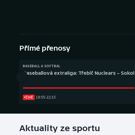
Curling
Dostihy
Florbal
Futsal
Přímé přenosy
Golf
BASEBALL A SOFTBAL
Baseballová extraliga: Třebíč Nuclears – Soko
Gymnastika
18:55
-
22:15
ŽIVĚ
Aktuality ze sportu