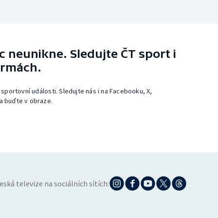
 neunikne. Sledujte ČT sport i
ormách.
 sportovní události. Sledujte nás i na Facebooku, X,
a buďte v obraze.
eská televize na sociálních sítích: