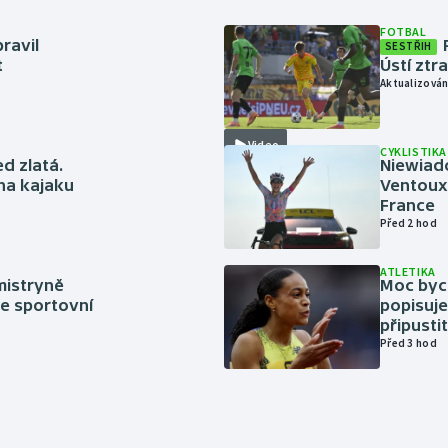
FOTBAL
ravil
SESTŘIH
t
Ústí ztr
Aktualizován
Video
CYKLISTIKA
ed zlatá.
Niewiad
 na kajaku
Ventoux 
France
Před 2 hod
ATLETIKA
mistryně
Moc bych
ze sportovní
popisuje
připustit
Před 3 hod