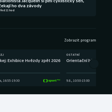
Biatlonista Jacquelin si plní cyklistický sen,
čekají ho dva závody
Před 11 hod
Zobrazit program
KEJ
OSTATNÍ
kej: Exhibice Hvězdy zpět 2026
Orientační běh: SP Čes
a
,
16:55
-
19:30
9.8.
,
10:50
-
15:00