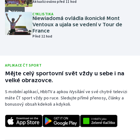
Aktualizováno před 11 hod
Olympijské hry
Video
CYKLISTIKA
Niewiadomá ovládla ikonické Mont
Parasport
Ventoux a ujala se vedení v Tour de
France
Před 12 hod
Plavání
Plážový volejbal
APLIKACE ČT SPORT
Ragby
Mějte celý sportovní svět vždy u sebe i na
velké obrazovce.
Rychlobruslení
S mobilní aplikací, HbbTV a apkou iVysílání ve své chytré televizi
máte ČT sport vždy po ruce. Sledujte přímé přenosy, články a
Rychlostní kanoistika
bonusový obsah kdekoli a kdykoli.
Short track
Sportovní střelba