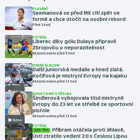
PLAVÁNÍ
Seemanová se před ME cítí zpět ve
Gymnastika
formě a chce útočit na osobní rekord
Před 1 hod
Házená
FOTBAL
Liberec díky gólu Dulaye připravil
Jezdectví
Zbrojovku o neporazitelnost
Aktualizováno před 8 hod
Judo
VODNÍ SLALOM
Další juniorská medaile a hned zlatá.
Krasobruslení
Kočířová je mistryní Evropy na kajaku
Aktualizováno před 11 hod
Lezení
Video
SPORTOVNÍ STŘELBA
Šindlerová vybojovala titul mistryně
Lyže a snowboard
Evropy do 23 let ve střelbě ze sportovní
pistole
Aktualizováno před 11 hod
Moderní pětiboj
Video
FOTBAL
Příbram otáčela proti Jihlavě,
SESTŘIH
Motorsport
Ústí ztratilo vedení 3:0 s Českou Lípou