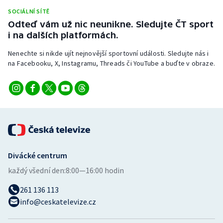
Stolní tenis
SOCIÁLNÍ SÍTĚ
Odteď vám už nic neunikne. Sledujte ČT sport
Triatlon
i na dalších platformách.
Nenechte si nikde ujít nejnovější sportovní události. Sledujte nás i
Veslování
na Facebooku, X, Instagramu, Threads či YouTube a buďte v obraze.
Vodní slalom
Volejbal
Ostatní
Divácké centrum
každý všední den:
8:00—16:00 hodin
261 136 113
info@ceskatelevize.cz