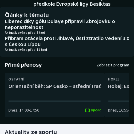
Baseball a softbal
Soutěže
předkole Evropské ligy Besiktas
Články k tématu
Basketbal
Historické návraty
Liberec díky gólu Dulaye připravil Zbrojovku o
neporazitelnost
Biatlon
Aplikace ČT sport
Aktualizováno před 8 hod
Příbram otáčela proti Jihlavě, Ústí ztratilo vedení 3:0
s Českou Lípou
Boby a skeleton
AZ kvíz
Aktualizováno před 11 hod
Box
Přímé přenosy
Zobrazit program
Curling
OSTATNÍ
HOKEJ
Orientační běh: SP Česko – střední trať
Hokej: Exh
Dostihy
Florbal
Dnes
,
14:00
-
17:50
Dnes
,
16:55
-
19
Futsal
Aktuality ze sportu
Golf