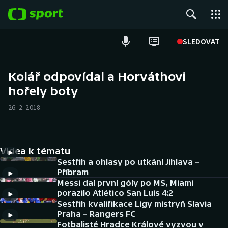
POPULÁRNÍ
SLEDOVAT
Fotbal
Kolář odpovídal a Horváthovi
hořely boty
Hokej
26. 2. 2018
Tenis
Atletika
Videa k tématu
Cyklistika
Sestřih a ohlasy po utkání Jihlava –
Příbram
Messi dal první góly po MS, Miami
DALŠÍ SPORTY
porazilo Atlético San Luis 4:2
Sestřih kvalifikace Ligy mistryň Slavia
Americký fotbal
NEPŘEHLÉDNĚTE
Praha – Rangers FC
Fotbalisté Hradce Králové vyzvou v