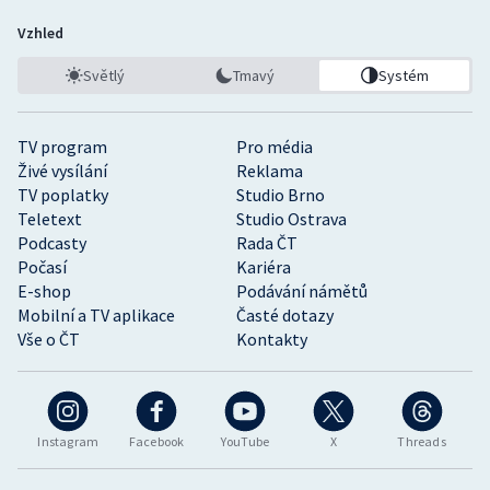
Vzhled
Světlý
Tmavý
Systém
TV program
Pro média
Živé vysílání
Reklama
TV poplatky
Studio Brno
Teletext
Studio Ostrava
Podcasty
Rada ČT
Počasí
Kariéra
E-shop
Podávání námětů
Mobilní a TV aplikace
Časté dotazy
Vše o ČT
Kontakty
Instagram
Facebook
YouTube
X
Threads