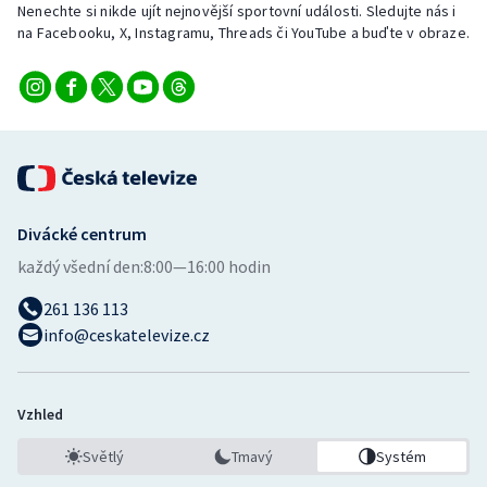
Nenechte si nikde ujít nejnovější sportovní události. Sledujte nás i
Stolní tenis
na Facebooku, X, Instagramu, Threads či YouTube a buďte v obraze.
Triatlon
Veslování
Vodní slalom
Volejbal
Divácké centrum
každý všední den:
8:00—16:00 hodin
Ostatní
261 136 113
info@ceskatelevize.cz
Vzhled
Světlý
Tmavý
Systém