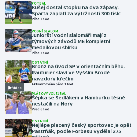
FOTBAL
Kušej dostal stopku na dva zápasy,
Sparta zaplatí za výtržnosti 300 tisíc
Gymnastika
Před 2 hod
Házená
VODNÍ SLALOM
Juniorští vodní slalomáři mají z
týmových závodů ME kompletní
Jezdectví
medailovou sbírku
Před 2 hod
Judo
OSTATNÍ
Bronz na úvod SP v orientačním běhu.
Rauturier slaví ve Vyšším Brodě
Krasobruslení
navzdory křečím
Aktualizováno před 3 hod
Lezení
Video
PLÁŽOVÝ VOLEJBAL
Šépka se Sedlákem v Hamburku těsně
Lyže a snowboard
nestačili na Nory
Před 6 hod
Moderní pětiboj
OSTATNÍ
Nejlépe placený český sportovec je opět
Motorsport
Pastrňák, podle Forbesu vydělal 275