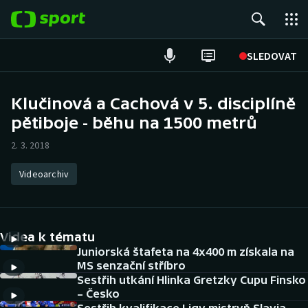
POPULÁRNÍ
SLEDOVAT
Fotbal
Klučinová a Cachová v 5. disciplíně
pětiboje - běhu na 1500 metrů
Hokej
2. 3. 2018
Tenis
Videoarchiv
Atletika
Cyklistika
Videa k tématu
DALŠÍ SPORTY
Juniorská štafeta na 4x400 m získala na
MS senzační stříbro
Sestřih utkání Hlinka Gretzky Cupu Finsko
Americký fotbal
NEPŘEHLÉDNĚTE
– Česko