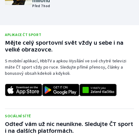
milionů
Před 7 hod
Olympijské hry
Parasport
APLIKACE ČT SPORT
Plavání
Mějte celý sportovní svět vždy u sebe i na
velké obrazovce.
Plážový volejbal
S mobilní aplikací, HbbTV a apkou iVysílání ve své chytré televizi
máte ČT sport vždy po ruce. Sledujte přímé přenosy, články a
Ragby
bonusový obsah kdekoli a kdykoli.
Rychlobruslení
Rychlostní kanoistika
Short track
SOCIÁLNÍ SÍTĚ
Odteď vám už nic neunikne. Sledujte ČT sport
Sportovní střelba
i na dalších platformách.