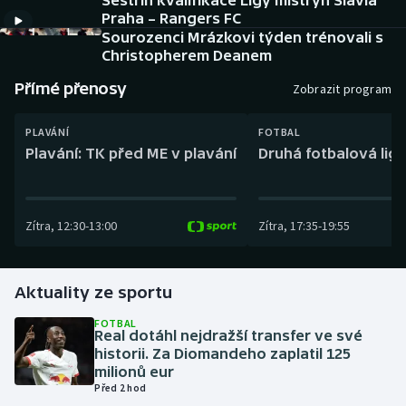
Sestřih kvalifikace Ligy mistryň Slavia
Baseball a softbal
Soutěže
Praha – Rangers FC
Sourozenci Mrázkovi týden trénovali s
Basketbal
Historické návraty
Christopherem Deanem
Přímé přenosy
Zobrazit program
Biatlon
Aplikace ČT sport
PLAVÁNÍ
FOTBAL
Boby a skeleton
AZ kvíz
Plavání: TK před ME v plavání
Druhá fotbalová liga
Box
Zítra
,
12:30
-
13:00
Zítra
,
17:35
-
19:55
Curling
Dostihy
Aktuality ze sportu
Florbal
FOTBAL
Real dotáhl nejdražší transfer ve své
historii. Za Diomandeho zaplatil 125
Futsal
milionů eur
Před 2 hod
Golf