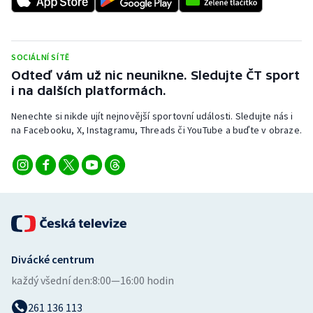
Stolní tenis
Triatlon
SOCIÁLNÍ SÍTĚ
Odteď vám už nic neunikne. Sledujte ČT sport
Veslování
i na dalších platformách.
Vodní slalom
Nenechte si nikde ujít nejnovější sportovní události. Sledujte nás i
na Facebooku, X, Instagramu, Threads či YouTube a buďte v obraze.
Volejbal
Ostatní
Divácké centrum
každý všední den:
8:00—16:00 hodin
261 136 113