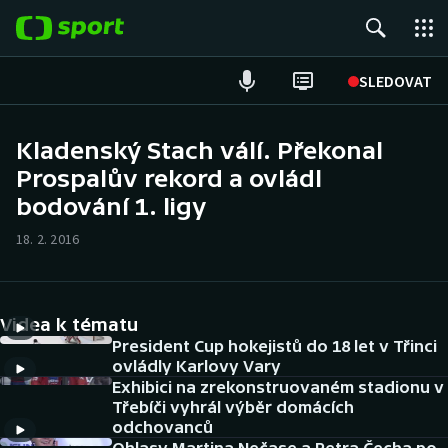
POPULÁRNÍ
SLEDOVAT
Fotbal
Kladenský Stach válí. Překonal
Prospalův rekord a ovládl
Hokej
bodování 1. ligy
Tenis
18. 2. 2016
Atletika
Cyklistika
Videa k tématu
President Cup hokejistů do 18 let v Třinci
DALŠÍ SPORTY
ovládly Karlovy Vary
Exhibici na zrekonstruovaném stadionu v
Třebíči vyhrál výběr domácích
Americký fotbal
NEPŘEHLÉDNĚTE
odchovanců