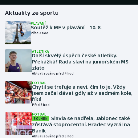
Aktuality ze sportu
Gymnastika
PLAVÁNÍ
Soutěž k ME v plavání – 10. 8.
Házená
Před 3 hod
Jezdectví
ATLETIKA
Další skvělý úspěch české atletiky.
Judo
Překážkář Rada slaví na juniorském MS
zlato
Krasobruslení
Aktualizováno před 4 hod
FOTBAL
Chytil se trefuje a neví, čím to je. Vždy
Lezení
jsem začal dávat góly až v sedmém kole,
říká
Lyže a snowboard
Před 5 hod
FOTBAL
Moderní pětiboj
Slavia se nadřela, Jablonec také
SOUHRN
zůstává stoprocentní. Hradec vyzrál na
Baník
Motorsport
Aktualizováno před 5 hod