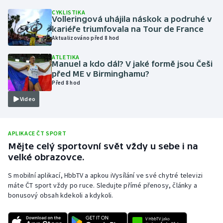
CYKLISTIKA
Olympijské hry
Volleringová uhájila náskok a podruhé v
kariéře triumfovala na Tour de France
Parasport
Aktualizováno před 8 hod
ATLETIKA
Plavání
Manuel a kdo dál? V jaké formě jsou Češi
před ME v Birminghamu?
Před 8 hod
Plážový volejbal
Video
Ragby
Rychlobruslení
APLIKACE ČT SPORT
Mějte celý sportovní svět vždy u sebe i na
velké obrazovce.
Rychlostní kanoistika
S mobilní aplikací, HbbTV a apkou iVysílání ve své chytré televizi
Short track
máte ČT sport vždy po ruce. Sledujte přímé přenosy, články a
bonusový obsah kdekoli a kdykoli.
Sportovní střelba