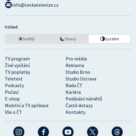
info@ceskatelevize.cz
Vzhled
Světlý
Tmavý
Systém
TV program
Pro média
Živé vysílání
Reklama
TV poplatky
Studio Brno
Teletext
Studio Ostrava
Podcasty
Rada ČT
Počasí
Kariéra
E-shop
Podávání námětů
Mobilní a TV aplikace
Časté dotazy
Vše o ČT
Kontakty