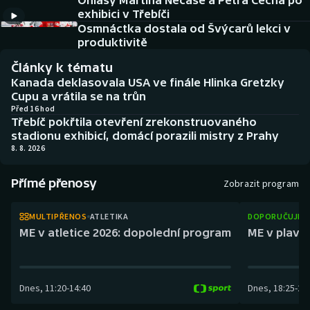
Ohlasy Martina Nečase a Petra Čecha po
Baseball a softbal
Soutěže
exhibici v Třebíči
Osmnáctka dostala od Švýcarů lekci v
Basketbal
Historické návraty
produktivitě
Články k tématu
Biatlon
Aplikace ČT sport
Kanada deklasovala USA ve finále Hlinka Gretzky
Cupu a vrátila se na trůn
Boby a skeleton
AZ kvíz
Před 16 hod
Třebíč pokřtila otevření zrekonstruovaného
stadionu exhibicí, domácí porazili mistry z Prahy
Box
8. 8. 2026
Curling
Přímé přenosy
Zobrazit program
Dostihy
MULTIPŘENOS
ATLETIKA
DOPORUČUJEM
ME v atletice 2026: dopolední program
ME v plaván
Florbal
Futsal
Dnes
,
11:20
-
14:40
Dnes
,
18:25
-
21
Golf