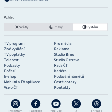
Vzhled
Světlý
Tmavý
Systém
TV program
Pro média
Živé vysílání
Reklama
TV poplatky
Studio Brno
Teletext
Studio Ostrava
Podcasty
Rada ČT
Počasí
Kariéra
E-shop
Podávání námětů
Mobilní a TV aplikace
Časté dotazy
Vše o ČT
Kontakty
Instagram
Facebook
YouTube
X
Threads