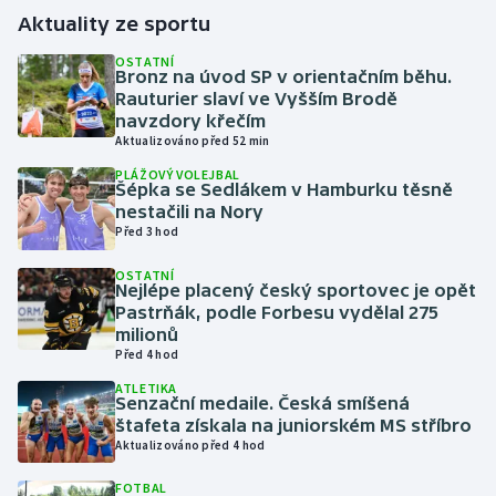
Aktuality ze sportu
Gymnastika
OSTATNÍ
Bronz na úvod SP v orientačním běhu.
Rauturier slaví ve Vyšším Brodě
Házená
navzdory křečím
Aktualizováno před 52 min
Jezdectví
PLÁŽOVÝ VOLEJBAL
Šépka se Sedlákem v Hamburku těsně
Judo
nestačili na Nory
Před 3 hod
Krasobruslení
OSTATNÍ
Nejlépe placený český sportovec je opět
Pastrňák, podle Forbesu vydělal 275
Lezení
milionů
Před 4 hod
Lyže a snowboard
ATLETIKA
Senzační medaile. Česká smíšená
Moderní pětiboj
štafeta získala na juniorském MS stříbro
Aktualizováno před 4 hod
Motorsport
FOTBAL