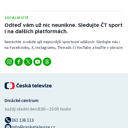
Stolní tenis
Triatlon
SOCIÁLNÍ SÍTĚ
Odteď vám už nic neunikne. Sledujte ČT sport
i na dalších platformách.
Veslování
Nenechte si nikde ujít nejnovější sportovní události. Sledujte nás i
Vodní slalom
na Facebooku, X, Instagramu, Threads či YouTube a buďte v obraze.
Volejbal
Ostatní
Divácké centrum
každý všední den:
8:00—16:00 hodin
261 136 113
info@ceskatelevize.cz