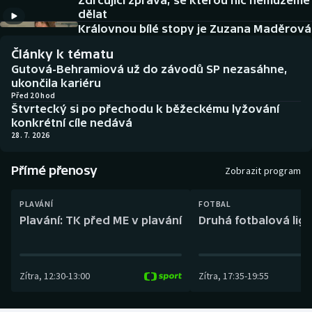
Zdrcující zpráva, se kterou nic nemůžeme
Baseball a softbal
Soutěže
dělat
Královnou bílé stopy je Zuzana Maděrová
Basketbal
Historické návraty
Články k tématu
Gutová-Behramiová už do závodů SP nezasáhne,
Biatlon
Aplikace ČT sport
ukončila kariéru
Před 20 hod
Štvrtecký si po přechodu k běžeckému lyžování
Boby a skeleton
AZ kvíz
konkrétní cíle nedává
28. 7. 2026
Box
Přímé přenosy
Zobrazit program
Curling
PLAVÁNÍ
FOTBAL
Dostihy
Plavání: TK před ME v plavání
Druhá fotbalová liga
Florbal
Zítra
,
12:30
-
13:00
Zítra
,
17:35
-
19:55
Futsal
Golf