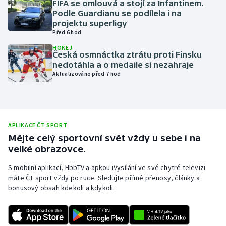
FIFA se omlouvá a stojí za Infantinem.
Podle Guardianu se podílela i na
Olympijské hry
projektu superligy
Před 6 hod
Parasport
HOKEJ
Česká osmnáctka ztrátu proti Finsku
Plavání
nedotáhla a o medaile si nezahraje
Aktualizováno před 7 hod
Plážový volejbal
Ragby
APLIKACE ČT SPORT
Rychlobruslení
Mějte celý sportovní svět vždy u sebe i na
velké obrazovce.
Rychlostní kanoistika
S mobilní aplikací, HbbTV a apkou iVysílání ve své chytré televizi
máte ČT sport vždy po ruce. Sledujte přímé přenosy, články a
Short track
bonusový obsah kdekoli a kdykoli.
Sportovní střelba