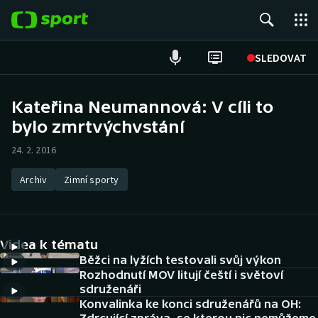
POPULÁRNÍ
SLEDOVAT
Fotbal
Kateřina Neumannová: V cíli to
bylo zmrtvýchvstání
Hokej
24. 2. 2016
Tenis
Archiv
Zimní sporty
Atletika
Cyklistika
Videa k tématu
DALŠÍ SPORTY
Běžci na lyžích testovali svůj výkon
Rozhodnutí MOV litují čeští i světoví
sdruženáři
Americký fotbal
NEPŘEHLÉDNĚTE
Konvalinka ke konci sdruženářů na OH: