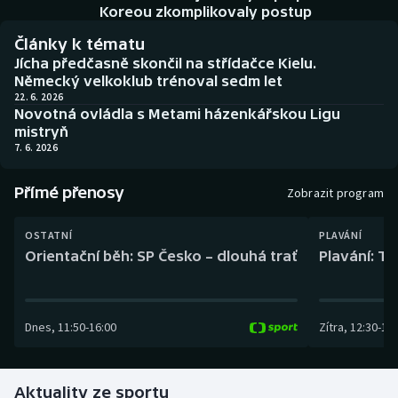
Baseball a softbal
Soutěže
Koreou zkomplikovaly postup
Články k tématu
Basketbal
Historické návraty
Jícha předčasně skončil na střídačce Kielu.
Německý velkoklub trénoval sedm let
Biatlon
Aplikace ČT sport
22. 6. 2026
Novotná ovládla s Metami házenkářskou Ligu
mistryň
Boby a skeleton
AZ kvíz
7. 6. 2026
Box
Přímé přenosy
Zobrazit program
Curling
OSTATNÍ
PLAVÁNÍ
Orientační běh: SP Česko – dlouhá trať
Plavání: TK
Dostihy
Florbal
Dnes
,
11:50
-
16:00
Zítra
,
12:30
-
13:
Futsal
Aktuality ze sportu
Golf