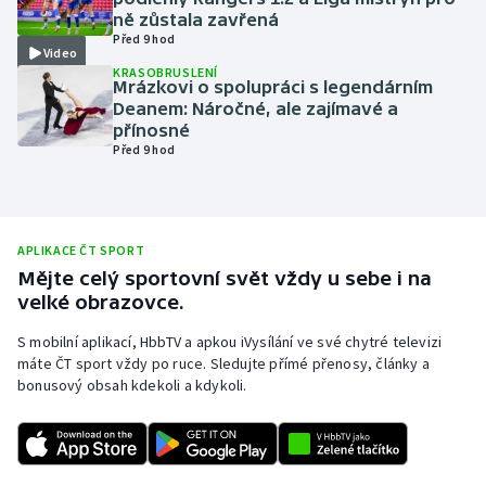
ně zůstala zavřená
Olympijské hry
Před 9 hod
Video
KRASOBRUSLENÍ
Parasport
Mrázkovi o spolupráci s legendárním
Deanem: Náročné, ale zajímavé a
přínosné
Plavání
Před 9 hod
Plážový volejbal
Ragby
APLIKACE ČT SPORT
Mějte celý sportovní svět vždy u sebe i na
Rychlobruslení
velké obrazovce.
S mobilní aplikací, HbbTV a apkou iVysílání ve své chytré televizi
Rychlostní kanoistika
máte ČT sport vždy po ruce. Sledujte přímé přenosy, články a
bonusový obsah kdekoli a kdykoli.
Short track
Sportovní střelba