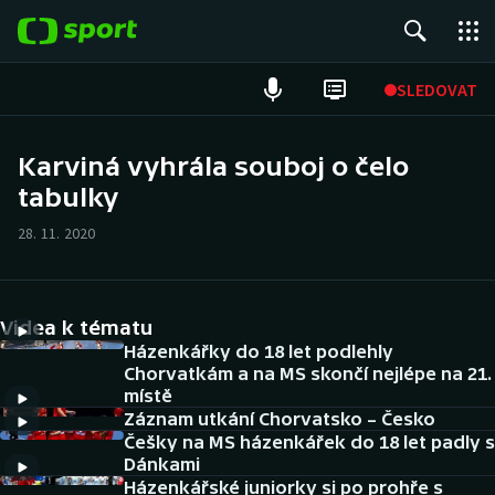
POPULÁRNÍ
SLEDOVAT
Fotbal
Karviná vyhrála souboj o čelo
tabulky
Hokej
28. 11. 2020
Tenis
Atletika
Videa k tématu
Cyklistika
Házenkářky do 18 let podlehly
Chorvatkám a na MS skončí nejlépe na 21.
místě
DALŠÍ SPORTY
Záznam utkání Chorvatsko – Česko
Češky na MS házenkářek do 18 let padly s
Americký fotbal
NEPŘEHLÉDNĚTE
Dánkami
Házenkářské juniorky si po prohře s