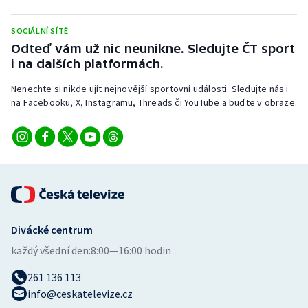
Stolní tenis
SOCIÁLNÍ SÍTĚ
Triatlon
Odteď vám už nic neunikne. Sledujte ČT sport
i na dalších platformách.
Veslování
Nenechte si nikde ujít nejnovější sportovní události. Sledujte nás i
na Facebooku, X, Instagramu, Threads či YouTube a buďte v obraze.
Vodní slalom
Volejbal
Ostatní
Divácké centrum
každý všední den:
8:00—16:00 hodin
261 136 113
info@ceskatelevize.cz