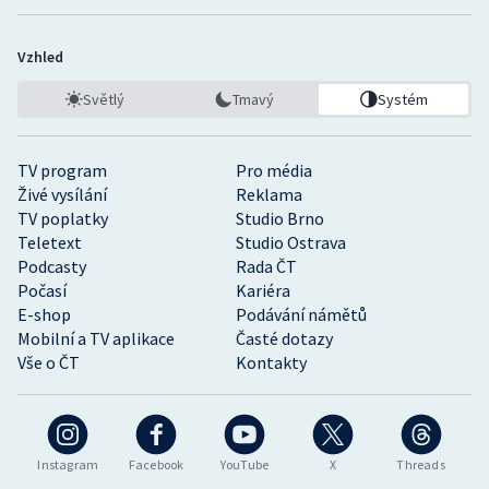
Vzhled
Světlý
Tmavý
Systém
TV program
Pro média
Živé vysílání
Reklama
TV poplatky
Studio Brno
Teletext
Studio Ostrava
Podcasty
Rada ČT
Počasí
Kariéra
E-shop
Podávání námětů
Mobilní a TV aplikace
Časté dotazy
Vše o ČT
Kontakty
Instagram
Facebook
YouTube
X
Threads