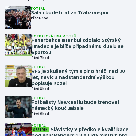
FOTBAL
Salah bude hrát za Trabzonspor
Gymnastika
Před 6 hod
Házená
FOTBALOVÁ LIGA MISTRŮ
Fenerbahce Istanbul zdolalo Štýrský
Jezdectví
Hradec a je blíže případnému duelu se
Spartou
Judo
Před 7 hod
FOTBAL
RFS je zkušený tým s plno hráči nad 30
Krasobruslení
let, navíc s nadstandardní výškou,
popisuje Kozel
Lezení
Před 8 hod
FOTBAL
Lyže a snowboard
Fotbalisty Newcastlu bude trénovat
německý kouč Jaissle
Před 9 hod
Moderní pětiboj
FOTBAL
Slávistky v předkole kvalifikace
Motorsport
SESTŘIH
podlehly Rangers 1:2 a Liga mistryň pro