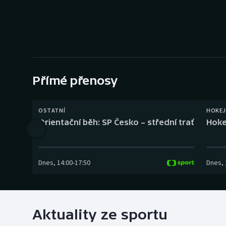
Curling
Dostihy
Florbal
Futsal
Přímé přenosy
Golf
OSTATNÍ
HOKEJ
Orientační běh: SP Česko – střední trať
Hoke
Gymnastika
Dnes
,
14:00
-
17:50
Dnes
,
Aktuality ze sportu