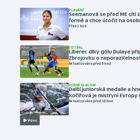
PLAVÁNÍ
Seemanová se před ME cítí 
formě a chce útočit na osob
Před 1 hod
FOTBAL
Liberec díky gólu Dulaye přip
Zbrojovku o neporazitelnos
Aktualizováno před 8 hod
VODNÍ SLALOM
Další juniorská medaile a hn
Kočířová je mistryní Evropy
Aktualizováno před 10 hod
Video