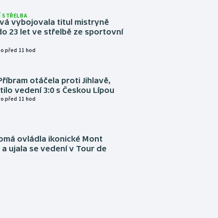
 STŘELBA
vá vybojovala titul mistryně
o 23 let ve střelbě ze sportovní
o před 11 hod
Příbram otáčela proti Jihlavě,
atilo vedení 3:0 s Českou Lípou
o před 11 hod
omá ovládla ikonické Mont
a ujala se vedení v Tour de