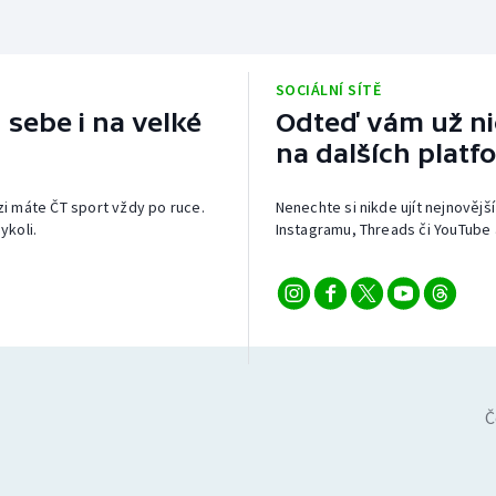
SOCIÁLNÍ SÍTĚ
 sebe i na velké
Odteď vám už nic
na dalších platf
izi máte ČT sport vždy po ruce.
Nenechte si nikde ujít nejnovější
ykoli.
Instagramu, Threads či YouTube 
Č