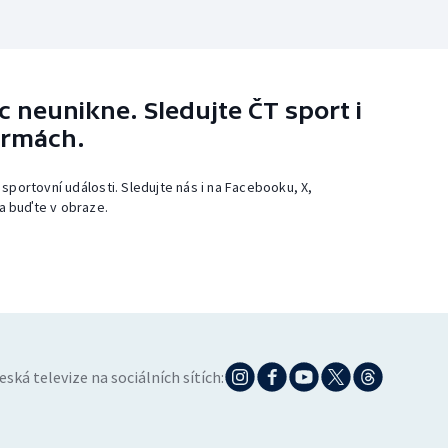
 neunikne. Sledujte ČT sport i
ormách.
 sportovní události. Sledujte nás i na Facebooku, X,
a buďte v obraze.
eská televize na sociálních sítích: