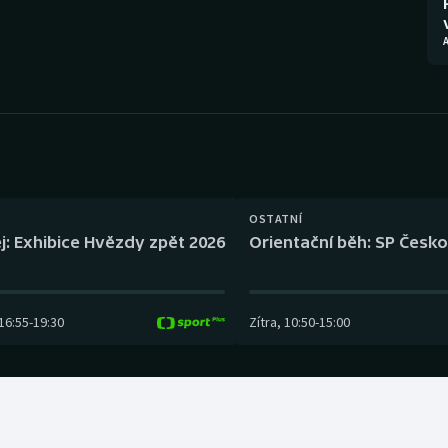
Moderní pětiboj
Triatlon
Motorsport
Veslování
Olympijské hry
Vodní slalom
Parasport
Volejbal
Plavání
Ostatní
OSTATNÍ
j: Exhibice Hvězdy zpět 2026
Orientační běh: SP Česko
Plážový volejbal
16:55
-
19:30
Zítra
,
10:50
-
15:00