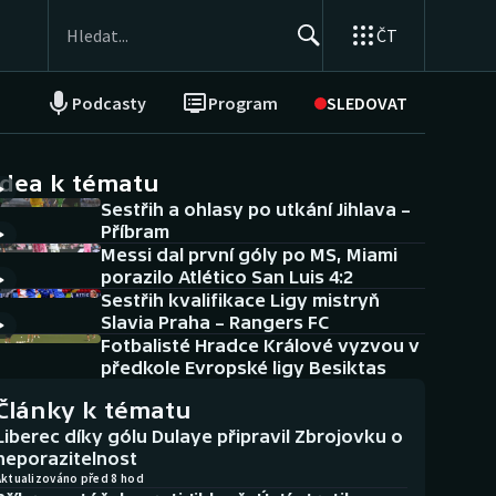
ČT
Podcasty
Program
SLEDOVAT
NEPŘEHLÉDNĚTE
Soutěže
idea k tématu
Sestřih a ohlasy po utkání Jihlava –
Historické návraty
Příbram
Messi dal první góly po MS, Miami
Aplikace ČT sport
porazilo Atlético San Luis 4:2
Sestřih kvalifikace Ligy mistryň
AZ kvíz
Slavia Praha – Rangers FC
Fotbalisté Hradce Králové vyzvou v
předkole Evropské ligy Besiktas
Články k tématu
Liberec díky gólu Dulaye připravil Zbrojovku o
neporazitelnost
Aktualizováno před 8 hod