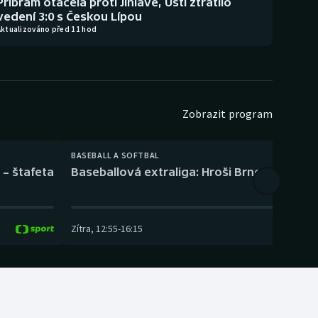
Příbram otáčela proti Jihlavě, Ústí ztratilo
vedení 3:0 s Českou Lípou
Aktualizováno před 11 hod
Zobrazit program
BASEBALL A SOFTBAL
 – štafeta
Baseballová extraliga: Hroši Brno – Eagles
Zítra
,
12:55
-
16:15