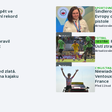
SPORTOVNÍ
zpět ve
Šindlero
ní rekord
Evropy d
pistole
Aktualizován
Video
FOTBAL
ravil
SESTŘIH
t
Ústí ztr
Aktualizován
Video
CYKLISTIKA
ed zlatá.
Niewiad
 na kajaku
Ventoux 
France
Před 12 hod