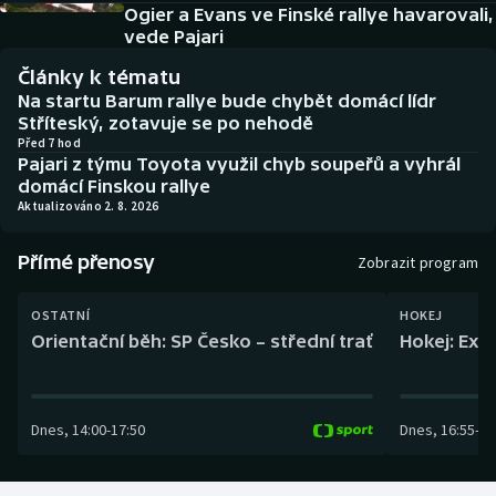
Baseball a softbal
Soutěže
Ogier a Evans ve Finské rallye havarovali,
vede Pajari
Basketbal
Historické návraty
Články k tématu
Na startu Barum rallye bude chybět domácí lídr
Biatlon
Aplikace ČT sport
Stříteský, zotavuje se po nehodě
Před 7 hod
Pajari z týmu Toyota využil chyb soupeřů a vyhrál
Boby a skeleton
AZ kvíz
domácí Finskou rallye
Aktualizováno 2. 8. 2026
Box
Přímé přenosy
Zobrazit program
Curling
OSTATNÍ
HOKEJ
Dostihy
Orientační běh: SP Česko – střední trať
Hokej: Exh
Florbal
Dnes
,
14:00
-
17:50
Dnes
,
16:55
-
19
Futsal
Golf