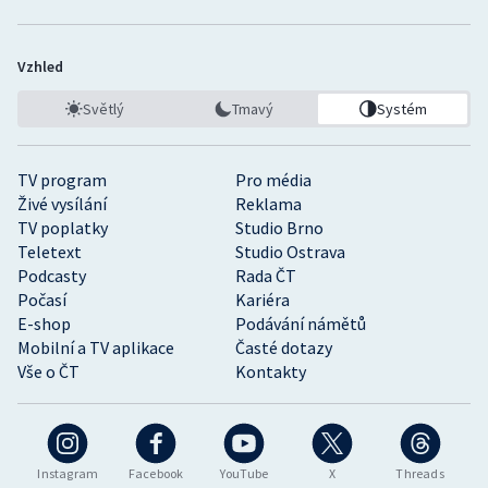
Vzhled
Světlý
Tmavý
Systém
TV program
Pro média
Živé vysílání
Reklama
TV poplatky
Studio Brno
Teletext
Studio Ostrava
Podcasty
Rada ČT
Počasí
Kariéra
E-shop
Podávání námětů
Mobilní a TV aplikace
Časté dotazy
Vše o ČT
Kontakty
Instagram
Facebook
YouTube
X
Threads