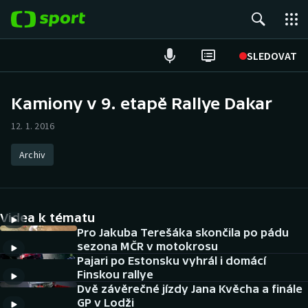
POPULÁRNÍ
SLEDOVAT
Fotbal
Kamiony v 9. etapě Rallye Dakar
Hokej
12. 1. 2016
Tenis
Archiv
Atletika
Videa k tématu
Cyklistika
Pro Jakuba Terešáka skončila po pádu
sezona MČR v motokrosu
DALŠÍ SPORTY
Pajari po Estonsku vyhrál i domácí
Finskou rallye
Americký fotbal
NEPŘEHLÉDNĚTE
Dvě závěrečné jízdy Jana Kvěcha a finále
GP v Lodži