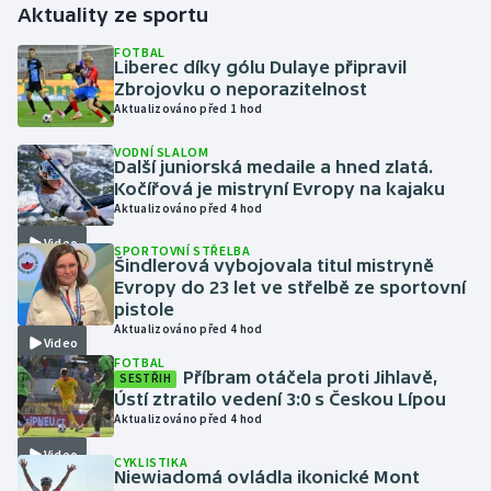
Aktuality ze sportu
Gymnastika
FOTBAL
Liberec díky gólu Dulaye připravil
Zbrojovku o neporazitelnost
Házená
Aktualizováno před 1 hod
VODNÍ SLALOM
Jezdectví
Další juniorská medaile a hned zlatá.
Kočířová je mistryní Evropy na kajaku
Judo
Aktualizováno před 4 hod
Video
SPORTOVNÍ STŘELBA
Krasobruslení
Šindlerová vybojovala titul mistryně
Evropy do 23 let ve střelbě ze sportovní
pistole
Lezení
Aktualizováno před 4 hod
Video
FOTBAL
Lyže a snowboard
Příbram otáčela proti Jihlavě,
SESTŘIH
Ústí ztratilo vedení 3:0 s Českou Lípou
Moderní pětiboj
Aktualizováno před 4 hod
Video
CYKLISTIKA
Motorsport
Niewiadomá ovládla ikonické Mont