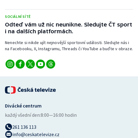
Stolní tenis
SOCIÁLNÍ SÍTĚ
Triatlon
Odteď vám už nic neunikne. Sledujte ČT sport
i na dalších platformách.
Veslování
Nenechte si nikde ujít nejnovější sportovní události. Sledujte nás i
Vodní slalom
na Facebooku, X, Instagramu, Threads či YouTube a buďte v obraze.
Volejbal
Ostatní
Divácké centrum
každý všední den:
8:00—16:00 hodin
261 136 113
info@ceskatelevize.cz