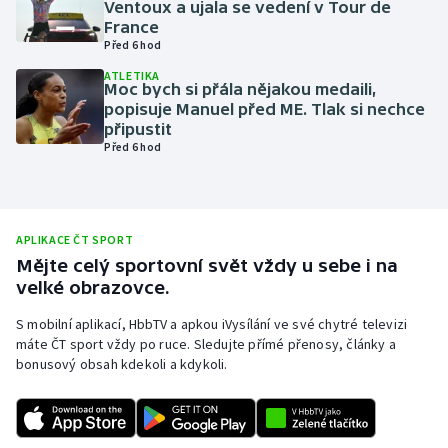
Ventoux a ujala se vedení v Tour de
France
Olympijské hry
Před 6 hod
Parasport
ATLETIKA
Moc bych si přála nějakou medaili,
popisuje Manuel před ME. Tlak si nechce
Plavání
připustit
Před 6 hod
Plážový volejbal
Ragby
APLIKACE ČT SPORT
Mějte celý sportovní svět vždy u sebe i na
Rychlobruslení
velké obrazovce.
Rychlostní kanoistika
S mobilní aplikací, HbbTV a apkou iVysílání ve své chytré televizi
máte ČT sport vždy po ruce. Sledujte přímé přenosy, články a
bonusový obsah kdekoli a kdykoli.
Short track
Sportovní střelba