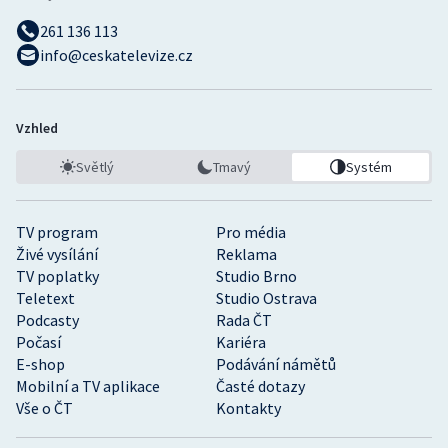
261 136 113
info@ceskatelevize.cz
Vzhled
Světlý
Tmavý
Systém
TV program
Pro média
Živé vysílání
Reklama
TV poplatky
Studio Brno
Teletext
Studio Ostrava
Podcasty
Rada ČT
Počasí
Kariéra
E-shop
Podávání námětů
Mobilní a TV aplikace
Časté dotazy
Vše o ČT
Kontakty