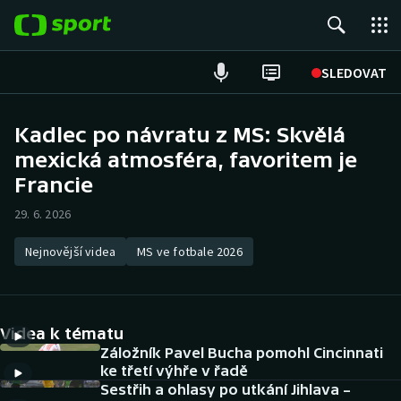
POPULÁRNÍ
SLEDOVAT
Fotbal
Kadlec po návratu z MS: Skvělá
mexická atmosféra, favoritem je
Hokej
Francie
Tenis
29. 6. 2026
Atletika
Nejnovější videa
MS ve fotbale 2026
Cyklistika
DALŠÍ SPORTY
Videa k tématu
Záložník Pavel Bucha pomohl Cincinnati
Americký fotbal
NEPŘEHLÉDNĚTE
ke třetí výhře v řadě
Sestřih a ohlasy po utkání Jihlava –