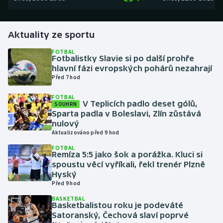
Gymnastika
Aktuality ze sportu
Házená
FOTBAL
Fotbalistky Slavie si po další prohře
hlavní fázi evropských pohárů nezahrají
Jezdectví
Před 7 hod
Judo
FOTBAL
V Teplicích padlo deset gólů,
SOUHRN
Sparta padla v Boleslavi, Zlín zůstává
Krasobruslení
nulový
Aktualizováno před 9 hod
Lezení
FOTBAL
Remíza 5:5 jako šok a porážka. Kluci si
spoustu věcí vyříkali, řekl trenér Plzně
Lyže a snowboard
Hyský
Před 9 hod
Moderní pětiboj
BASKETBAL
Basketbalistou roku je podeváté
Motorsport
Satoranský, Čechová slaví poprvé