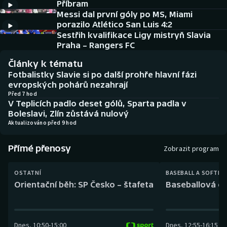
Příbram
Baseball a softbal
Soutěže
Messi dal první góly po MS, Miami
porazilo Atlético San Luis 4:2
Basketbal
Historické návraty
Sestřih kvalifikace Ligy mistryň Slavia
Praha – Rangers FC
Biatlon
Aplikace ČT sport
Články k tématu
Fotbalistky Slavie si po další prohře hlavní fázi
Boby a skeleton
AZ kvíz
evropských pohárů nezahrají
Před 7 hod
V Teplicích padlo deset gólů, Sparta padla v
Box
Boleslavi, Zlín zůstává nulový
Aktualizováno před 9 hod
Curling
Přímé přenosy
Zobrazit program
Dostihy
OSTATNÍ
BASEBALL A SOFTBA
Florbal
Orientační běh: SP Česko – štafeta
Baseballová ex
Futsal
Dnes
,
10:50
-
15:00
Dnes
,
12:55
-
16:15
Golf