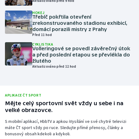
Aktualizováno před 9 hod
Olympijské hry
HOKEJ
Třebíč pokřtila otevření
zrekonstruovaného stadionu exhibicí,
Parasport
domácí porazili mistry z Prahy
Před 11 hod
Plavání
CYKLISTIKA
Volleringové se povedl závěrečný útok
Plážový volejbal
a před poslední etapou se převlékla do
žlutého
Aktualizováno před 12 hod
Ragby
Rychlobruslení
APLIKACE ČT SPORT
Rychlostní kanoistika
Mějte celý sportovní svět vždy u sebe i na
velké obrazovce.
Short track
S mobilní aplikací, HbbTV a apkou iVysílání ve své chytré televizi
máte ČT sport vždy po ruce. Sledujte přímé přenosy, články a
Sportovní střelba
bonusový obsah kdekoli a kdykoli.