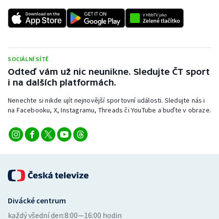
Stolní tenis
Triatlon
Veslování
SOCIÁLNÍ SÍTĚ
Odteď vám už nic neunikne. Sledujte ČT sport
Vodní slalom
i na dalších platformách.
Volejbal
Nenechte si nikde ujít nejnovější sportovní události. Sledujte nás i
na Facebooku, X, Instagramu, Threads či YouTube a buďte v obraze.
Ostatní
Divácké centrum
každý všední den:
8:00—16:00 hodin