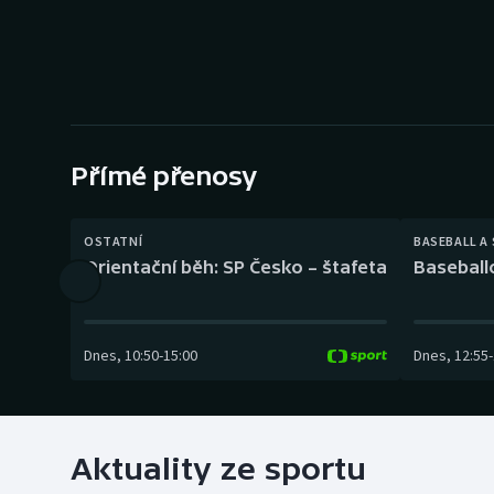
Curling
Dostihy
Florbal
Futsal
Přímé přenosy
Golf
OSTATNÍ
BASEBALL A
Orientační běh: SP Česko – štafeta
Baseball
Gymnastika
Dnes
,
10:50
-
15:00
Dnes
,
12:55
-
Aktuality ze sportu