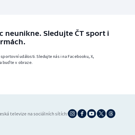
 neunikne. Sledujte ČT sport i
ormách.
 sportovní události. Sledujte nás i na Facebooku, X,
a buďte v obraze.
eská televize na sociálních sítích: