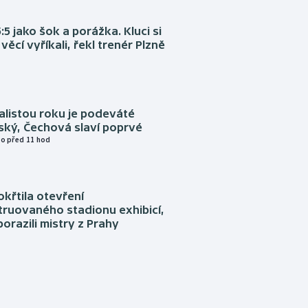
:5 jako šok a porážka. Kluci si
věcí vyříkali, řekl trenér Plzně
alistou roku je podeváté
ský, Čechová slaví poprvé
o před 11 hod
okřtila otevření
truovaného stadionu exhibicí,
orazili mistry z Prahy