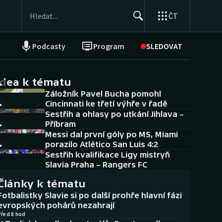
ČT
Podcasty
Program
SLEDOVAT
NEPŘEHLÉDNĚTE
Soutěže
idea k tématu
Záložník Pavel Bucha pomohl
Historické návraty
Cincinnati ke třetí výhře v řadě
Sestřih a ohlasy po utkání Jihlava –
Aplikace ČT sport
Příbram
Messi dal první góly po MS, Miami
AZ kvíz
porazilo Atlético San Luis 4:2
Sestřih kvalifikace Ligy mistryň
Slavia Praha – Rangers FC
Články k tématu
Fotbalistky Slavie si po další prohře hlavní fázi
evropských pohárů nezahrají
Před 8 hod