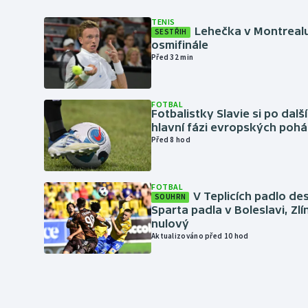
TENIS
Lehečka v Montrealu
SESTŘIH
osmifinále
Před 32 min
FOTBAL
Fotbalistky Slavie si po dalš
hlavní fázi evropských pohá
Před 8 hod
FOTBAL
V Teplicích padlo de
SOUHRN
Sparta padla v Boleslavi, Zl
nulový
Aktualizováno před 10 hod