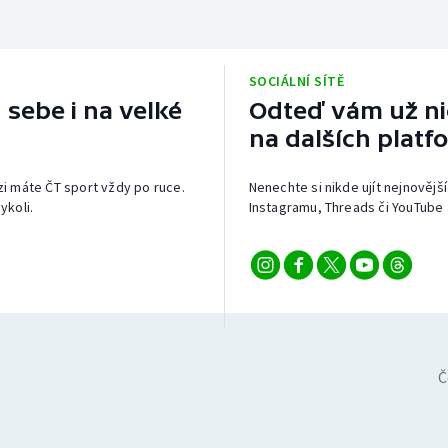
SOCIÁLNÍ SÍTĚ
 sebe i na velké
Odteď vám už nic
na dalších platf
izi máte ČT sport vždy po ruce.
Nenechte si nikde ujít nejnovější
ykoli.
Instagramu, Threads či YouTube 
Č