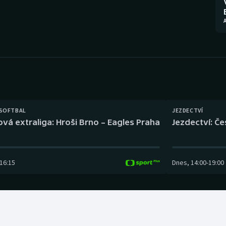
Moderní pětiboj
Triatlon
Motorsport
Veslování
Olympijské hry
Vodní slalom
Parasport
Volejbal
Plavání
Ostatní
 SOFTBAL
JEZDECTVÍ
ová extraliga: Hroši Brno – Eagles Praha
Jezdectví: Č
Plážový volejbal
16:15
Dnes
,
14:00
-
19:00