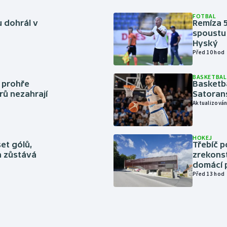
FOTBAL
 dohrál v
Remíza 5
spoustu 
Hyský
Před 10 hod
BASKETBAL
í prohře
Basketb
rů nezahrají
Satoran
Aktualizován
HOKEJ
set gólů,
Třebíč p
ín zůstává
zrekons
domácí p
Před 13 hod