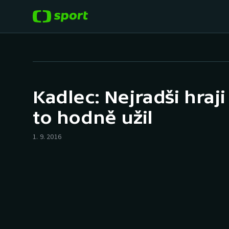
POPULÁRNÍ
DALŠÍ SPORTY
Fotbal
Americký fotbal
Kadlec: Nejradši hraji
Hokej
Baseball a softbal
to hodně užil
Tenis
Basketbal
1. 9. 2016
Atletika
Biatlon
Cyklistika
Boby a skeleton
Box