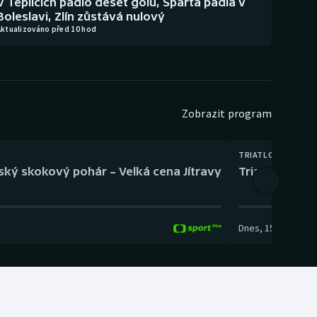
V Teplicích padlo deset gólů, Sparta padla v
Boleslavi, Zlín zůstává nulový
Aktualizováno před 10 hod
Zobrazit program
TRIATLON
eský skokový pohár – Velká cena Jítravy
Triatlon: XTE
Dnes
,
15:00
-
16:10