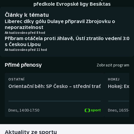
Baseball a softbal
Soutěže
předkole Evropské ligy Besiktas
Články k tématu
Basketbal
Historické návraty
Liberec díky gólu Dulaye připravil Zbrojovku o
neporazitelnost
Biatlon
Aplikace ČT sport
Aktualizováno před 8 hod
Příbram otáčela proti Jihlavě, Ústí ztratilo vedení 3:0
s Českou Lípou
Boby a skeleton
AZ kvíz
Aktualizováno před 11 hod
Box
Přímé přenosy
Zobrazit program
Curling
OSTATNÍ
HOKEJ
Orientační běh: SP Česko – střední trať
Hokej: Exh
Dostihy
Florbal
Dnes
,
14:00
-
17:50
Dnes
,
16:55
-
19
Futsal
Aktuality ze sportu
Golf