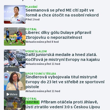
PLAVÁNÍ
Seemanová se před ME cítí zpět ve
Gymnastika
formě a chce útočit na osobní rekord
Před 1 hod
Házená
FOTBAL
Liberec díky gólu Dulaye připravil
Jezdectví
Zbrojovku o neporazitelnost
Aktualizováno před 8 hod
Judo
VODNÍ SLALOM
Další juniorská medaile a hned zlatá.
Krasobruslení
Kočířová je mistryní Evropy na kajaku
Aktualizováno před 11 hod
Lezení
Video
SPORTOVNÍ STŘELBA
Šindlerová vybojovala titul mistryně
Lyže a snowboard
Evropy do 23 let ve střelbě ze sportovní
pistole
Aktualizováno před 11 hod
Moderní pětiboj
Video
FOTBAL
Příbram otáčela proti Jihlavě,
SESTŘIH
Motorsport
Ústí ztratilo vedení 3:0 s Českou Lípou