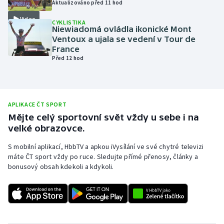
Aktualizováno před 11 hod
Olympijské hry
Video
CYKLISTIKA
Niewiadomá ovládla ikonické Mont
Parasport
Ventoux a ujala se vedení v Tour de
France
Před 12 hod
Plavání
Plážový volejbal
APLIKACE ČT SPORT
Ragby
Mějte celý sportovní svět vždy u sebe i na
velké obrazovce.
Rychlobruslení
S mobilní aplikací, HbbTV a apkou iVysílání ve své chytré televizi
máte ČT sport vždy po ruce. Sledujte přímé přenosy, články a
Rychlostní kanoistika
bonusový obsah kdekoli a kdykoli.
Short track
Sportovní střelba