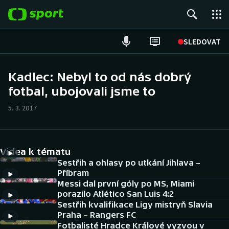
POPULÁRNÍ
SLEDOVAT
Fotbal
Kadlec: Nebyl to od nás dobrý
fotbal, ubojovali jsme to
Hokej
5. 3. 2017
Tenis
Atletika
Videa k tématu
Cyklistika
Sestřih a ohlasy po utkání Jihlava –
Příbram
Messi dal první góly po MS, Miami
DALŠÍ SPORTY
porazilo Atlético San Luis 4:2
Sestřih kvalifikace Ligy mistryň Slavia
Americký fotbal
NEPŘEHLÉDNĚTE
Praha – Rangers FC
Fotbalisté Hradce Králové vyzvou v