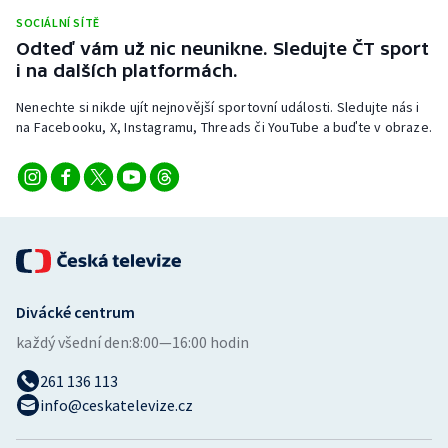
Stolní tenis
SOCIÁLNÍ SÍTĚ
Odteď vám už nic neunikne. Sledujte ČT sport
Triatlon
i na dalších platformách.
Nenechte si nikde ujít nejnovější sportovní události. Sledujte nás i
Veslování
na Facebooku, X, Instagramu, Threads či YouTube a buďte v obraze.
Vodní slalom
Volejbal
Ostatní
Divácké centrum
každý všední den:
8:00—16:00 hodin
261 136 113
info@ceskatelevize.cz