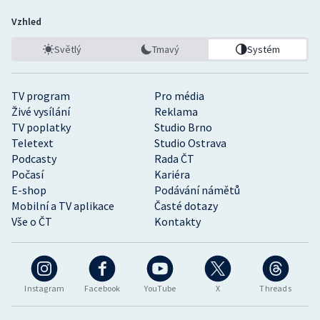
Vzhled
Světlý
Tmavý
Systém
TV program
Pro média
Živé vysílání
Reklama
TV poplatky
Studio Brno
Teletext
Studio Ostrava
Podcasty
Rada ČT
Počasí
Kariéra
E-shop
Podávání námětů
Mobilní a TV aplikace
Časté dotazy
Vše o ČT
Kontakty
Instagram
Facebook
YouTube
X
Threads