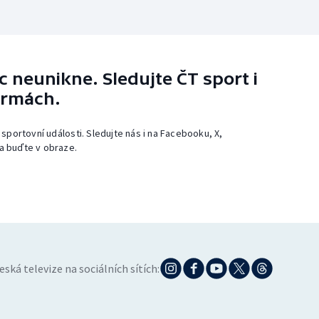
 neunikne. Sledujte ČT sport i
ormách.
 sportovní události. Sledujte nás i na Facebooku, X,
a buďte v obraze.
eská televize na sociálních sítích: