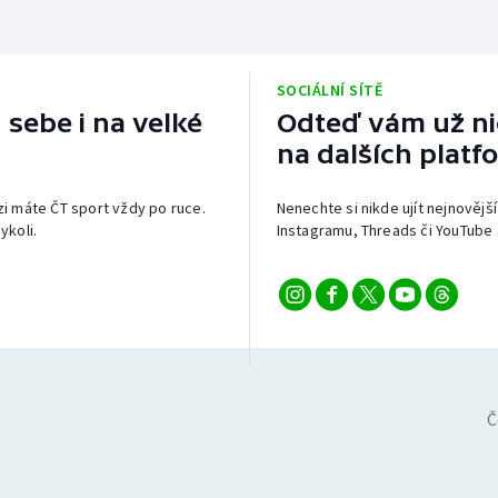
SOCIÁLNÍ SÍTĚ
 sebe i na velké
Odteď vám už nic
na dalších platf
izi máte ČT sport vždy po ruce.
Nenechte si nikde ujít nejnovější
ykoli.
Instagramu, Threads či YouTube 
Č