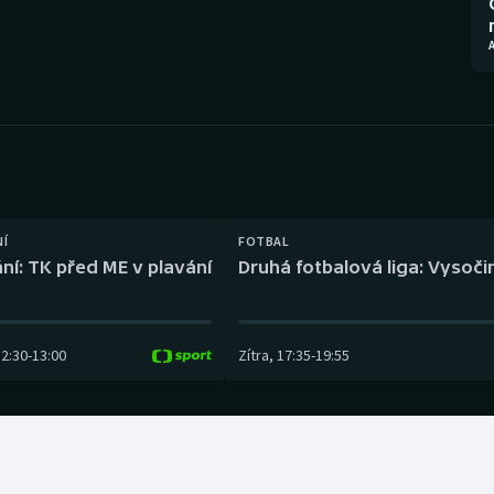
Moderní pětiboj
Triatlon
Motorsport
Veslování
Olympijské hry
Vodní slalom
Parasport
Volejbal
Plavání
Ostatní
NÍ
FOTBAL
ní: TK před ME v plavání
Druhá fotbalová liga: Vysočin
Plážový volejbal
12:30
-
13:00
Zítra
,
17:35
-
19:55