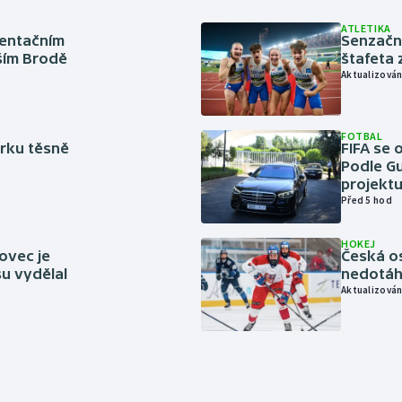
ATLETIKA
ientačním
Senzačn
šším Brodě
štafeta 
Aktualizován
FOTBAL
rku těsně
FIFA se 
Podle Gu
projektu
Před 5 hod
HOKEJ
ovec je
Česká os
u vydělal
nedotáhl
Aktualizován