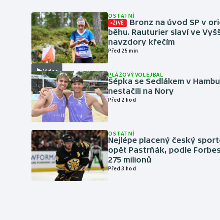
OSTATNÍ
Bronz na úvod SP v or
ŽIVĚ
běhu. Rauturier slaví ve Vy
navzdory křečím
Před 25 min
Video
PLÁŽOVÝ VOLEJBAL
Šépka se Sedlákem v Hambu
nestačili na Nory
Před 2 hod
OSTATNÍ
Nejlépe placený český sport
opět Pastrňák, podle Forbes
275 milionů
Před 3 hod