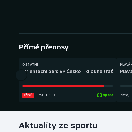
Curling
Dostihy
Florbal
Futsal
Přímé přenosy
Golf
OSTATNÍ
PLAVÁ
Orientační běh: SP Česko – dlouhá trať
Plavá
Gymnastika
11:50
-
16:00
Zítra
,
ŽIVĚ
Aktuality ze sportu