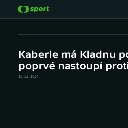
POPULÁRNÍ
DALŠÍ SPORTY
Fotbal
Americký fotbal
Kaberle má Kladnu po
Hokej
Baseball a softbal
poprvé nastoupí proti
Tenis
Basketbal
26. 11. 2014
Atletika
Biatlon
Cyklistika
Boby a skeleton
Box