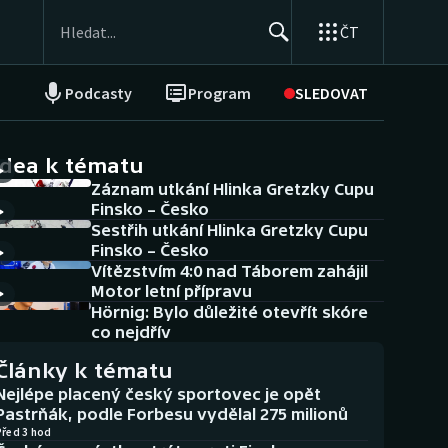
ČT
Podcasty
Program
SLEDOVAT
NEPŘEHLÉDNĚTE
Soutěže
idea k tématu
Záznam utkání Hlinka Gretzky Cupu
Historické návraty
Finsko – Česko
Sestřih utkání Hlinka Gretzky Cupu
Aplikace ČT sport
Finsko – Česko
Vítězstvím 4:0 nad Táborem zahájil
AZ kvíz
Motor letní přípravu
Hörnig: Bylo důležité otevřít skóre
co nejdřív
Články k tématu
Nejlépe placený český sportovec je opět
Pastrňák, podle Forbesu vydělal 275 milionů
Před 3 hod