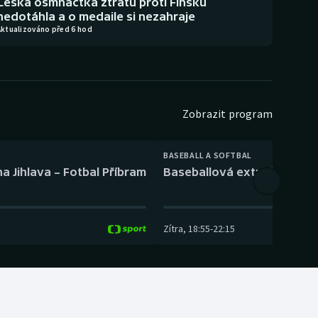
Česká osmnáctka ztrátu proti Finsku
nedotáhla a o medaile si nezahraje
Aktualizováno před 6 hod
Zobrazit program
BASEBALL A SOFTBAL
a Jihlava – Fotbal Příbram
Baseballová extraliga: Tře
Zítra
,
18:55
-
22:15