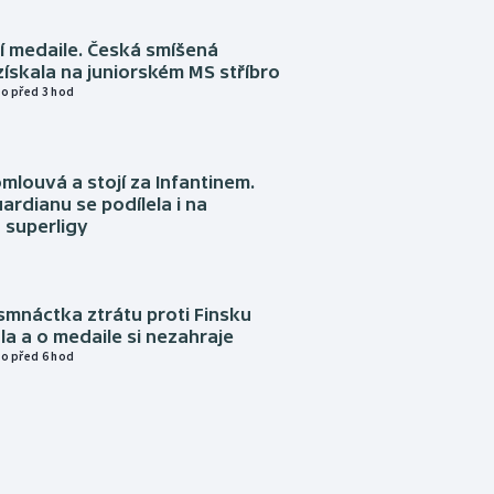
í medaile. Česká smíšená
získala na juniorském MS stříbro
o před 3 hod
omlouvá a stojí za Infantinem.
ardianu se podílela i na
 superligy
mnáctka ztrátu proti Finsku
a a o medaile si nezahraje
o před 6 hod