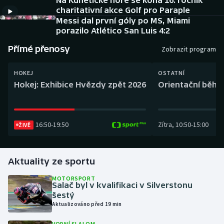
Na Kunětické hoře se koná 16. ročník
Baseball a softbal
Soutěže
charitativní akce Golf pro Paraple
Messi dal první góly po MS, Miami
Basketbal
Historické návraty
porazilo Atlético San Luis 4:2
Přímé přenosy
Zobrazit program
Biatlon
Aplikace ČT sport
HOKEJ
OSTATNÍ
Boby a skeleton
AZ kvíz
Hokej: Exhibice Hvězdy zpět 2026
Orientační běh: 
Box
16:50
-
19:50
Zítra
,
10:50
-
15:00
ŽIVĚ
Curling
Dostihy
Aktuality ze sportu
Florbal
MOTORSPORT
Salač byl v kvalifikaci v Silverstonu
šestý
Futsal
Aktualizováno před 19 min
Golf
VODNÍ SLALOM