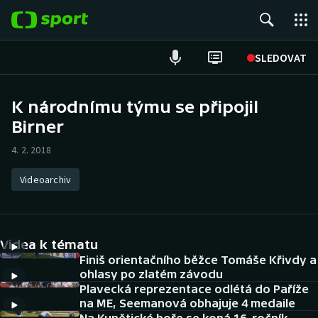
POPULÁRNÍ
SLEDOVAT
Fotbal
K národnímu týmu se připojil
Birner
Hokej
4. 2. 2018
Tenis
Videoarchiv
Atletika
Cyklistika
Videa k tématu
DALŠÍ SPORTY
Finiš orientačního běžce Tomáše Křivdy a
ohlasy po zlatém závodu
Plavecká reprezentace odlétá do Paříže
Americký fotbal
NEPŘEHLÉDNĚTE
na ME, Seemanová obhajuje 4 medaile