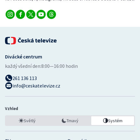
Stolní tenis
Triatlon
Veslování
Vodní slalom
Divácké centrum
Volejbal
každý všední den:
8:00—16:00 hodin
261 136 113
Ostatní
info@ceskatelevize.cz
Vzhled
Světlý
Tmavý
Systém