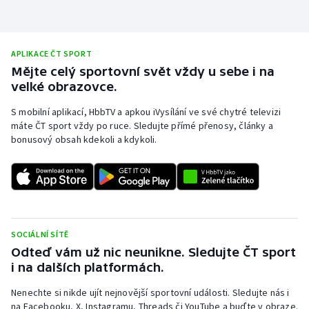
Olympijské hry
Parasport
APLIKACE ČT SPORT
Mějte celý sportovní svět vždy u sebe i na
velké obrazovce.
Plavání
S mobilní aplikací, HbbTV a apkou iVysílání ve své chytré televizi
Plážový volejbal
máte ČT sport vždy po ruce. Sledujte přímé přenosy, články a
bonusový obsah kdekoli a kdykoli.
Ragby
Rychlobruslení
Rychlostní kanoistika
SOCIÁLNÍ SÍTĚ
Odteď vám už nic neunikne. Sledujte ČT sport
Short track
i na dalších platformách.
Sportovní střelba
Nenechte si nikde ujít nejnovější sportovní události. Sledujte nás i
na Facebooku, X, Instagramu, Threads či YouTube a buďte v obraze.