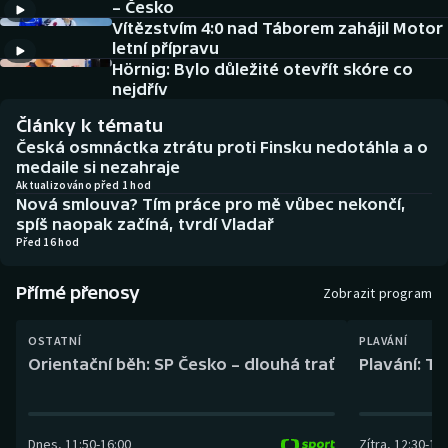
– Česko
Baseball a softbal
Soutěže
Vítězstvím 4:0 nad Táborem zahájil Motor
letní přípravu
Basketbal
Historické návraty
Hörnig: Bylo důležité otevřít skóre co
nejdřív
Biatlon
Aplikace ČT sport
Články k tématu
Česká osmnáctka ztrátu proti Finsku nedotáhla a o
Boby a skeleton
AZ kvíz
medaile si nezahraje
Aktualizováno před 1 hod
Nová smlouva? Tím práce pro mě vůbec nekončí,
Box
spíš naopak začíná, tvrdí Vladař
Před 16 hod
Curling
Přímé přenosy
Zobrazit program
Dostihy
OSTATNÍ
PLAVÁNÍ
Florbal
Orientační běh: SP Česko – dlouhá trať
Plavání: TK
Futsal
Dnes
,
11:50
-
16:00
Zítra
,
12:30
-
13:
Golf