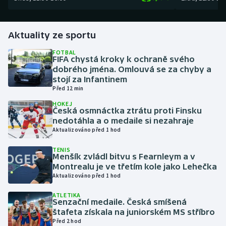
Gymnastika
Aktuality ze sportu
Házená
FOTBAL
FIFA chystá kroky k ochraně svého
dobrého jména. Omlouvá se za chyby a
Jezdectví
stojí za Infantinem
Před 12 min
Judo
HOKEJ
Česká osmnáctka ztrátu proti Finsku
Krasobruslení
nedotáhla a o medaile si nezahraje
Aktualizováno před 1 hod
Lezení
TENIS
Menšík zvládl bitvu s Fearnleym a v
Montrealu je ve třetím kole jako Lehečka
Lyže a snowboard
Aktualizováno před 1 hod
Moderní pětiboj
ATLETIKA
Senzační medaile. Česká smíšená
štafeta získala na juniorském MS stříbro
Motorsport
Před 2 hod