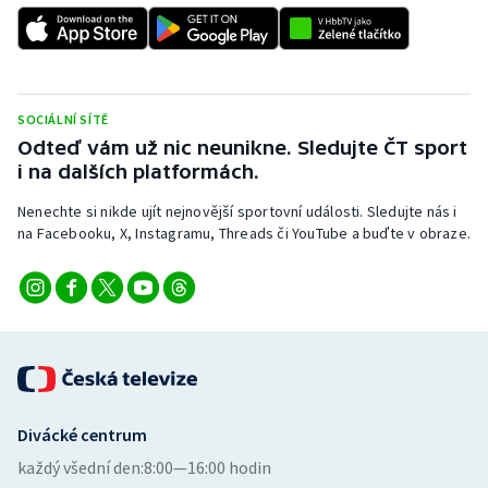
Stolní tenis
Triatlon
Veslování
SOCIÁLNÍ SÍTĚ
Odteď vám už nic neunikne. Sledujte ČT sport
i na dalších platformách.
Vodní slalom
Nenechte si nikde ujít nejnovější sportovní události. Sledujte nás i
Volejbal
na Facebooku, X, Instagramu, Threads či YouTube a buďte v obraze.
Ostatní
Divácké centrum
každý všední den:
8:00—16:00 hodin