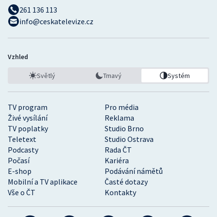
261 136 113
info@ceskatelevize.cz
Vzhled
Světlý
Tmavý
Systém
TV program
Pro média
Živé vysílání
Reklama
TV poplatky
Studio Brno
Teletext
Studio Ostrava
Podcasty
Rada ČT
Počasí
Kariéra
E-shop
Podávání námětů
Mobilní a TV aplikace
Časté dotazy
Vše o ČT
Kontakty