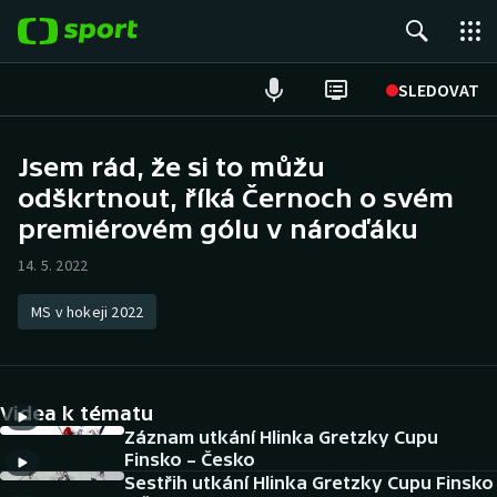
POPULÁRNÍ
SLEDOVAT
Fotbal
Jsem rád, že si to můžu
odškrtnout, říká Černoch o svém
Hokej
premiérovém gólu v nároďáku
Tenis
14. 5. 2022
Atletika
MS v hokeji 2022
Cyklistika
DALŠÍ SPORTY
Videa k tématu
Záznam utkání Hlinka Gretzky Cupu
Americký fotbal
NEPŘEHLÉDNĚTE
Finsko – Česko
Sestřih utkání Hlinka Gretzky Cupu Finsko