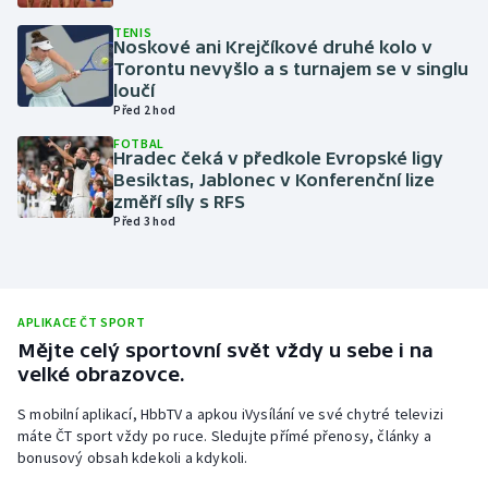
Olympijské hry
TENIS
Noskové ani Krejčíkové druhé kolo v
Torontu nevyšlo a s turnajem se v singlu
Parasport
loučí
Před 2 hod
Plavání
FOTBAL
Hradec čeká v předkole Evropské ligy
Besiktas, Jablonec v Konferenční lize
Plážový volejbal
změří síly s RFS
Před 3 hod
Ragby
Rychlobruslení
APLIKACE ČT SPORT
Rychlostní kanoistika
Mějte celý sportovní svět vždy u sebe i na
velké obrazovce.
Short track
S mobilní aplikací, HbbTV a apkou iVysílání ve své chytré televizi
máte ČT sport vždy po ruce. Sledujte přímé přenosy, články a
Sportovní střelba
bonusový obsah kdekoli a kdykoli.