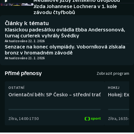
Medailové jízdy ženského dvojbobu
Baseball a softbal
Soutěže
Jízda Johannese Lochnera v 1. kole
závodu čtyřbobů
Basketbal
Historické návraty
Články k tématu
Klasickou padesátku ovládla Ebba Anderssonová,
Biatlon
Aplikace ČT sport
turnaj curlerek vyhrály Švédky
Aktualizováno 22. 2. 2026
Senzace na konec olympiády. Voborníková získala
Boby a skeleton
AZ kvíz
bronz v hromadném závodě
Aktualizováno 21. 2. 2026
Box
Přímé přenosy
Zobrazit program
Curling
OSTATNÍ
HOKEJ
Dostihy
Orientační běh: SP Česko – střední trať
Hokej: Exh
Florbal
Zítra
,
14:00
-
17:50
Zítra
,
16:55
-
19
Futsal
Golf