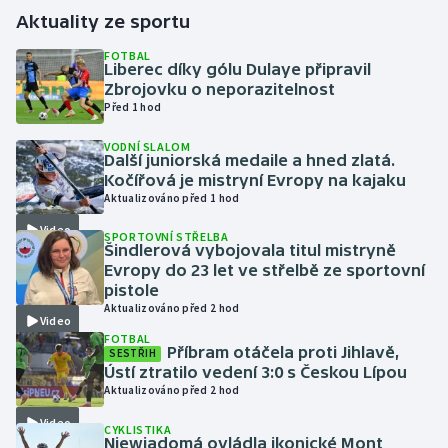
Aktuality ze sportu
Gymnastika
FOTBAL
Liberec díky gólu Dulaye připravil
Zbrojovku o neporazitelnost
Házená
Před 1 hod
Jezdectví
VODNÍ SLALOM
Další juniorská medaile a hned zlatá.
Kočířová je mistryní Evropy na kajaku
Judo
Aktualizováno před 1 hod
Video
Krasobruslení
SPORTOVNÍ STŘELBA
Šindlerová vybojovala titul mistryně
Evropy do 23 let ve střelbě ze sportovní
Lezení
pistole
Aktualizováno před 2 hod
Video
Lyže a snowboard
FOTBAL
Příbram otáčela proti Jihlavě,
SESTŘIH
Ústí ztratilo vedení 3:0 s Českou Lípou
Moderní pětiboj
Aktualizováno před 2 hod
Video
Motorsport
CYKLISTIKA
Niewiadomá ovládla ikonické Mont