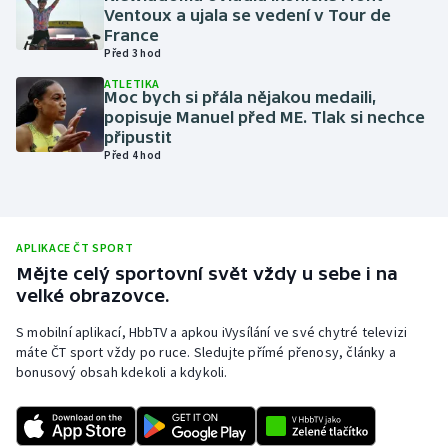
Ventoux a ujala se vedení v Tour de
Olympijské hry
France
Před 3 hod
Parasport
ATLETIKA
Moc bych si přála nějakou medaili,
popisuje Manuel před ME. Tlak si nechce
Plavání
připustit
Před 4 hod
Plážový volejbal
Ragby
APLIKACE ČT SPORT
Rychlobruslení
Mějte celý sportovní svět vždy u sebe i na
velké obrazovce.
Rychlostní kanoistika
S mobilní aplikací, HbbTV a apkou iVysílání ve své chytré televizi
máte ČT sport vždy po ruce. Sledujte přímé přenosy, články a
Short track
bonusový obsah kdekoli a kdykoli.
Sportovní střelba