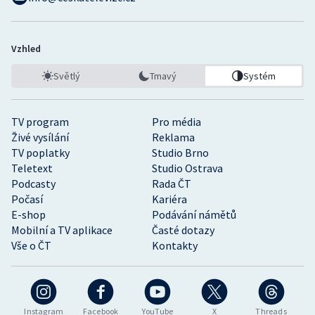
Vzhled
Světlý
Tmavý
Systém
TV program
Pro média
Živé vysílání
Reklama
TV poplatky
Studio Brno
Teletext
Studio Ostrava
Podcasty
Rada ČT
Počasí
Kariéra
E-shop
Podávání námětů
Mobilní a TV aplikace
Časté dotazy
Vše o ČT
Kontakty
Instagram
Facebook
YouTube
X
Threads