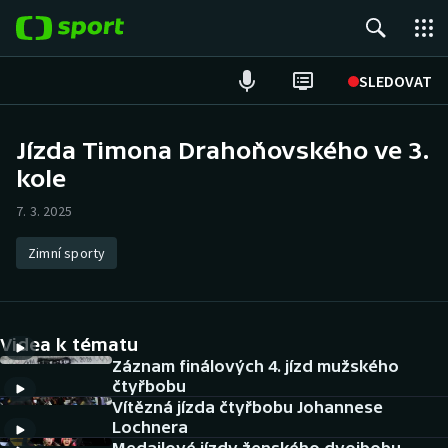
POPULÁRNÍ
SLEDOVAT
Fotbal
Jízda Timona Drahoňovského ve 3.
kole
Hokej
7. 3. 2025
Tenis
Zimní sporty
Atletika
Cyklistika
Videa k tématu
DALŠÍ SPORTY
Záznam finálových 4. jízd mužského
čtyřbobu
Vítězná jízda čtyřbobu Johannese
Americký fotbal
NEPŘEHLÉDNĚTE
Lochnera