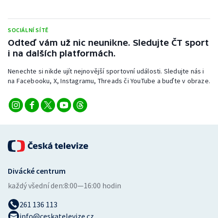
Stolní tenis
Triatlon
SOCIÁLNÍ SÍTĚ
Odteď vám už nic neunikne. Sledujte ČT sport
i na dalších platformách.
Veslování
Nenechte si nikde ujít nejnovější sportovní události. Sledujte nás i
Vodní slalom
na Facebooku, X, Instagramu, Threads či YouTube a buďte v obraze.
Volejbal
Ostatní
Divácké centrum
každý všední den:
8:00—16:00 hodin
261 136 113
info@ceskatelevize.cz