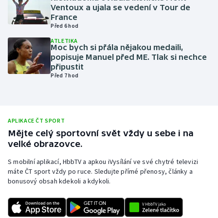
Ventoux a ujala se vedení v Tour de
Olympijské hry
France
Před 6 hod
Parasport
ATLETIKA
Moc bych si přála nějakou medaili,
popisuje Manuel před ME. Tlak si nechce
Plavání
připustit
Před 7 hod
Plážový volejbal
Ragby
APLIKACE ČT SPORT
Rychlobruslení
Mějte celý sportovní svět vždy u sebe i na
velké obrazovce.
Rychlostní kanoistika
S mobilní aplikací, HbbTV a apkou iVysílání ve své chytré televizi
máte ČT sport vždy po ruce. Sledujte přímé přenosy, články a
Short track
bonusový obsah kdekoli a kdykoli.
Sportovní střelba