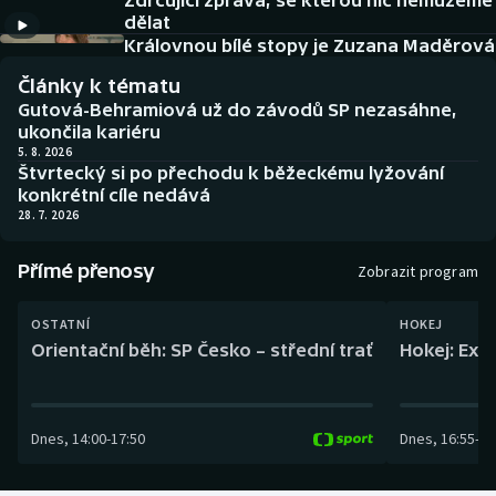
Zdrcující zpráva, se kterou nic nemůžeme
Baseball a softbal
Soutěže
dělat
Královnou bílé stopy je Zuzana Maděrová
Basketbal
Historické návraty
Články k tématu
Gutová-Behramiová už do závodů SP nezasáhne,
Biatlon
Aplikace ČT sport
ukončila kariéru
5. 8. 2026
Štvrtecký si po přechodu k běžeckému lyžování
Boby a skeleton
AZ kvíz
konkrétní cíle nedává
28. 7. 2026
Box
Přímé přenosy
Zobrazit program
Curling
OSTATNÍ
HOKEJ
Dostihy
Orientační běh: SP Česko – střední trať
Hokej: Exh
Florbal
Dnes
,
14:00
-
17:50
Dnes
,
16:55
-
19
Futsal
Golf