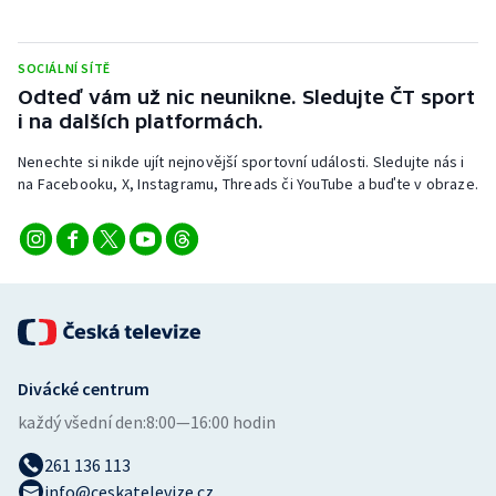
Stolní tenis
Triatlon
SOCIÁLNÍ SÍTĚ
Odteď vám už nic neunikne. Sledujte ČT sport
i na dalších platformách.
Veslování
Nenechte si nikde ujít nejnovější sportovní události. Sledujte nás i
Vodní slalom
na Facebooku, X, Instagramu, Threads či YouTube a buďte v obraze.
Volejbal
Ostatní
Divácké centrum
každý všední den:
8:00—16:00 hodin
261 136 113
info@ceskatelevize.cz