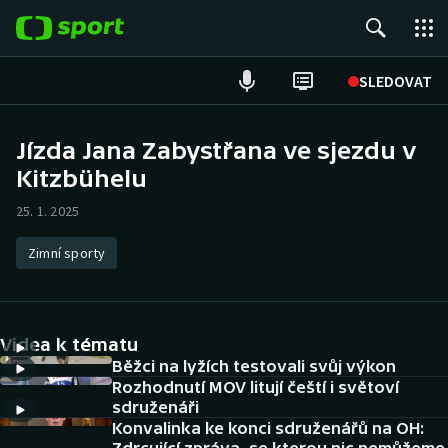
POPULÁRNÍ
SLEDOVAT
Fotbal
Jízda Jana Zabystřana ve sjezdu v
Kitzbühelu
Hokej
25. 1. 2025
Tenis
Zimní sporty
Atletika
Cyklistika
Videa k tématu
DALŠÍ SPORTY
Běžci na lyžích testovali svůj výkon
Rozhodnutí MOV litují čeští i světoví
sdruženáři
Americký fotbal
NEPŘEHLÉDNĚTE
Konvalinka ke konci sdruženářů na OH: