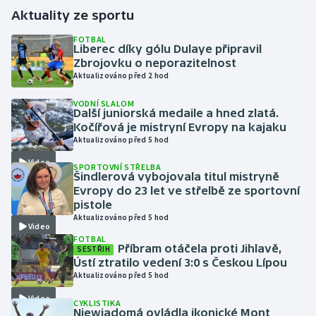
Aktuality ze sportu
Gymnastika
FOTBAL
Liberec díky gólu Dulaye připravil
Zbrojovku o neporazitelnost
Házená
Aktualizováno před 2 hod
Jezdectví
VODNÍ SLALOM
Další juniorská medaile a hned zlatá.
Kočířová je mistryní Evropy na kajaku
Judo
Aktualizováno před 5 hod
Video
Krasobruslení
SPORTOVNÍ STŘELBA
Šindlerová vybojovala titul mistryně
Evropy do 23 let ve střelbě ze sportovní
Lezení
pistole
Aktualizováno před 5 hod
Video
Lyže a snowboard
FOTBAL
Příbram otáčela proti Jihlavě,
SESTŘIH
Ústí ztratilo vedení 3:0 s Českou Lípou
Moderní pětiboj
Aktualizováno před 5 hod
Video
Motorsport
CYKLISTIKA
Niewiadomá ovládla ikonické Mont