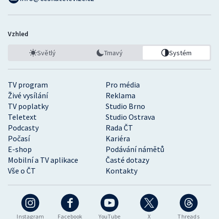
Vzhled
Světlý
Tmavý
Systém
TV program
Pro média
Živé vysílání
Reklama
TV poplatky
Studio Brno
Teletext
Studio Ostrava
Podcasty
Rada ČT
Počasí
Kariéra
E-shop
Podávání námětů
Mobilní a TV aplikace
Časté dotazy
Vše o ČT
Kontakty
Instagram
Facebook
YouTube
X
Threads