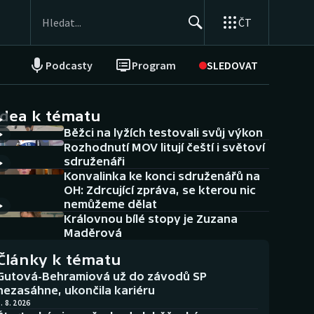
ČT
Podcasty
Program
SLEDOVAT
NEPŘEHLÉDNĚTE
Soutěže
idea k tématu
Běžci na lyžích testovali svůj výkon
Historické návraty
Rozhodnutí MOV litují čeští i světoví
sdruženáři
Aplikace ČT sport
Konvalinka ke konci sdruženářů na
OH: Zdrcující zpráva, se kterou nic
AZ kvíz
nemůžeme dělat
Královnou bílé stopy je Zuzana
Maděrová
Články k tématu
Gutová-Behramiová už do závodů SP
nezasáhne, ukončila kariéru
. 8. 2026