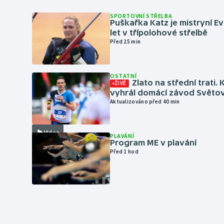
SPORTOVNÍ STŘELBA
Puškařka Katz je mistryní E
let v třípolohové střelbě
Před 25 min
OSTATNÍ
Zlato na střední trati. 
ŽIVĚ
vyhrál domácí závod Světo
Aktualizováno před 40 min
Video
PLAVÁNÍ
Program ME v plavání
Před 1 hod