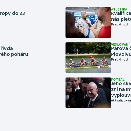
ATLETIKA
vropy do 23
Kvalifika
nás plet
Před 4 hod
VESLOVÁNÍ
Křivda
Párová č
vého poháru
Plovdivu
Před 4 hod
FOTBAL
Jeho skv
zní na I
vyplouvá
Aktualizován