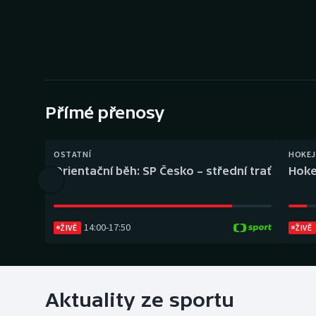
Curling
Dostihy
Florbal
Futsal
Přímé přenosy
Golf
OSTATNÍ
HOKEJ
Orientační běh: SP Česko – střední trať
Hoke
Gymnastika
14:00
-
17:50
ŽIVĚ
ŽIVĚ
Aktuality ze sportu