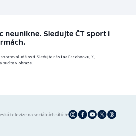
 neunikne. Sledujte ČT sport i
ormách.
 sportovní události. Sledujte nás i na Facebooku, X,
a buďte v obraze.
eská televize na sociálních sítích: