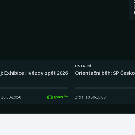
Moderní pětiboj
Triatlon
2
Motorsport
Veslování
Olympijské hry
Vodní slalom
Parasport
Volejbal
Plavání
Ostatní
OSTATNÍ
j: Exhibice Hvězdy zpět 2026
Orientační běh: SP Česko
Plážový volejbal
16:50
-
19:50
Zítra
,
10:50
-
15:00