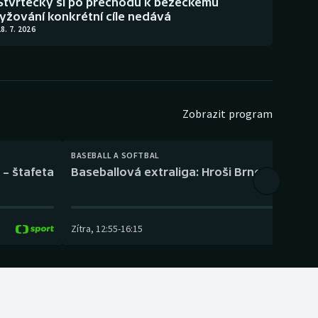
Štvrtecký si po přechodu k běžeckému
lyžování konkrétní cíle nedává
8. 7. 2026
Zobrazit program
BASEBALL A SOFTBAL
 – štafeta
Baseballová extraliga: Hroši Brno – Eagles
Zítra
,
12:55
-
16:15