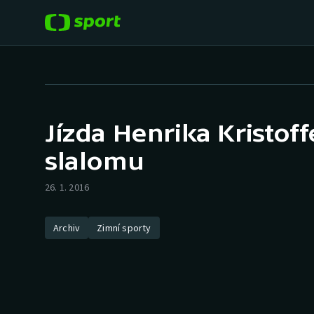
POPULÁRNÍ
DALŠÍ SPORTY
Fotbal
Americký fotbal
Jízda Henrika Kristo
Hokej
Baseball a softbal
slalomu
Tenis
Basketbal
26. 1. 2016
Atletika
Biatlon
Archiv
Zimní sporty
Cyklistika
Boby a skeleton
Box