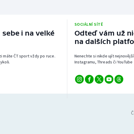
SOCIÁLNÍ SÍTĚ
 sebe i na velké
Odteď vám už nic
na dalších platf
izi máte ČT sport vždy po ruce.
Nenechte si nikde ujít nejnovější
ykoli.
Instagramu, Threads či YouTube 
Č