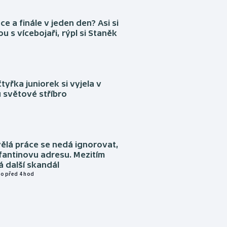
ce a finále v jeden den? Asi si
ou s vícebojaři, rýpl si Staněk
tyřka juniorek si vyjela v
 světové stříbro
ělá práce se nedá ignorovat,
nfantinovu adresu. Mezitím
 další skandál
o před 4 hod