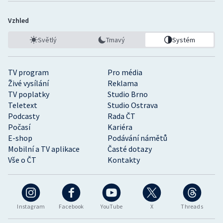
Vzhled
Světlý
Tmavý
Systém
TV program
Pro média
Živé vysílání
Reklama
TV poplatky
Studio Brno
Teletext
Studio Ostrava
Podcasty
Rada ČT
Počasí
Kariéra
E-shop
Podávání námětů
Mobilní a TV aplikace
Časté dotazy
Vše o ČT
Kontakty
Instagram
Facebook
YouTube
X
Threads