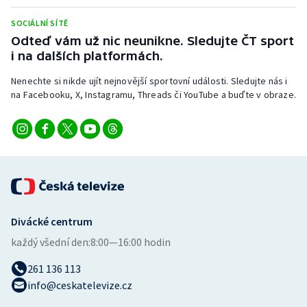
Stolní tenis
SOCIÁLNÍ SÍTĚ
Odteď vám už nic neunikne. Sledujte ČT sport
Triatlon
i na dalších platformách.
Veslování
Nenechte si nikde ujít nejnovější sportovní události. Sledujte nás i
na Facebooku, X, Instagramu, Threads či YouTube a buďte v obraze.
Vodní slalom
Volejbal
Ostatní
Divácké centrum
každý všední den:
8:00—16:00 hodin
261 136 113
info@ceskatelevize.cz