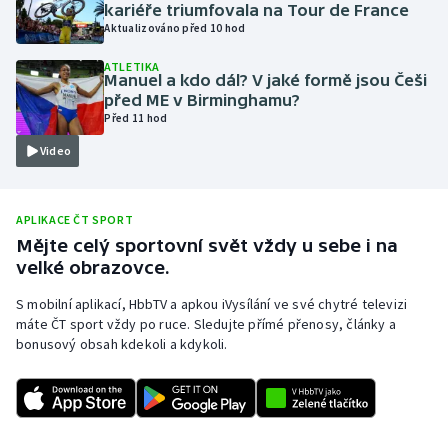
kariéře triumfovala na Tour de France
Olympijské hry
Aktualizováno před 10 hod
ATLETIKA
Parasport
Manuel a kdo dál? V jaké formě jsou Češi
před ME v Birminghamu?
Před 11 hod
Plavání
Video
Plážový volejbal
Ragby
APLIKACE ČT SPORT
Mějte celý sportovní svět vždy u sebe i na
velké obrazovce.
Rychlobruslení
S mobilní aplikací, HbbTV a apkou iVysílání ve své chytré televizi
Rychlostní kanoistika
máte ČT sport vždy po ruce. Sledujte přímé přenosy, články a
bonusový obsah kdekoli a kdykoli.
Short track
Sportovní střelba