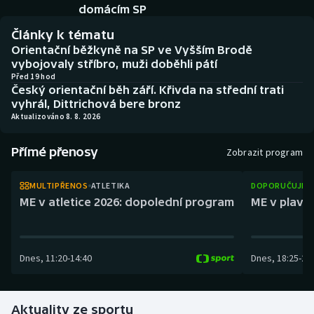
Baseball a softbal
Soutěže
domácím SP
Články k tématu
Basketbal
Historické návraty
Orientační běžkyně na SP ve Vyšším Brodě
vybojovaly stříbro, muži doběhli pátí
Biatlon
Aplikace ČT sport
Před 19 hod
Český orientační běh září. Křivda na střední trati
vyhrál, Dittrichová bere bronz
Boby a skeleton
AZ kvíz
Aktualizováno 8. 8. 2026
Box
Přímé přenosy
Zobrazit program
Curling
MULTIPŘENOS
ATLETIKA
DOPORUČUJEM
ME v atletice 2026: dopolední program
ME v plaván
Dostihy
Florbal
Dnes
,
11:20
-
14:40
Dnes
,
18:25
-
21
Futsal
Aktuality ze sportu
Golf