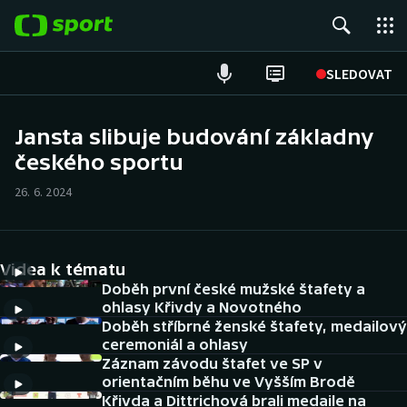
POPULÁRNÍ
SLEDOVAT
Fotbal
Jansta slibuje budování základny
českého sportu
Hokej
26. 6. 2024
Tenis
Atletika
Videa k tématu
Cyklistika
Doběh první české mužské štafety a
ohlasy Křivdy a Novotného
Doběh stříbrné ženské štafety, medailový
DALŠÍ SPORTY
ceremoniál a ohlasy
Záznam závodu štafet ve SP v
Americký fotbal
NEPŘEHLÉDNĚTE
orientačním běhu ve Vyšším Brodě
Křivda a Dittrichová brali medaile na