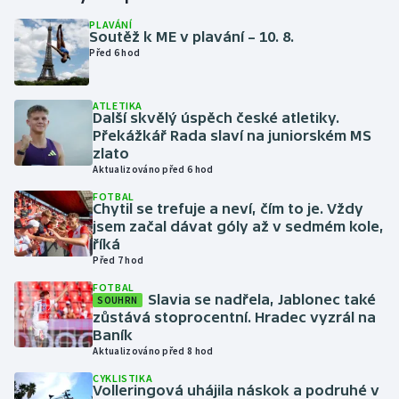
PLAVÁNÍ
Soutěž k ME v plavání – 10. 8.
Gymnastika
Před 6 hod
Házená
ATLETIKA
Další skvělý úspěch české atletiky.
Jezdectví
Překážkář Rada slaví na juniorském MS
zlato
Judo
Aktualizováno před 6 hod
FOTBAL
Chytil se trefuje a neví, čím to je. Vždy
Krasobruslení
jsem začal dávat góly až v sedmém kole,
říká
Lezení
Před 7 hod
FOTBAL
Lyže a snowboard
Slavia se nadřela, Jablonec také
SOUHRN
zůstává stoprocentní. Hradec vyzrál na
Baník
Moderní pětiboj
Aktualizováno před 8 hod
CYKLISTIKA
Motorsport
Volleringová uhájila náskok a podruhé v