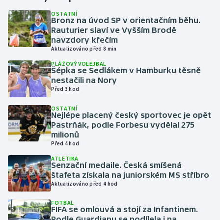
OSTATNÍ
Bronz na úvod SP v orientačním běhu.
Gymnastika
Rauturier slaví ve Vyšším Brodě
navzdory křečím
Házená
Aktualizováno před 8 min
PLÁŽOVÝ VOLEJBAL
Jezdectví
Šépka se Sedlákem v Hamburku těsně
nestačili na Nory
Před 3 hod
Judo
OSTATNÍ
Nejlépe placený český sportovec je opět
Krasobruslení
Pastrňák, podle Forbesu vydělal 275
milionů
Lezení
Před 4 hod
ATLETIKA
Lyže a snowboard
Senzační medaile. Česká smíšená
štafeta získala na juniorském MS stříbro
Aktualizováno před 4 hod
Moderní pětiboj
FOTBAL
FIFA se omlouvá a stojí za Infantinem.
Motorsport
Podle Guardianu se podílela i na