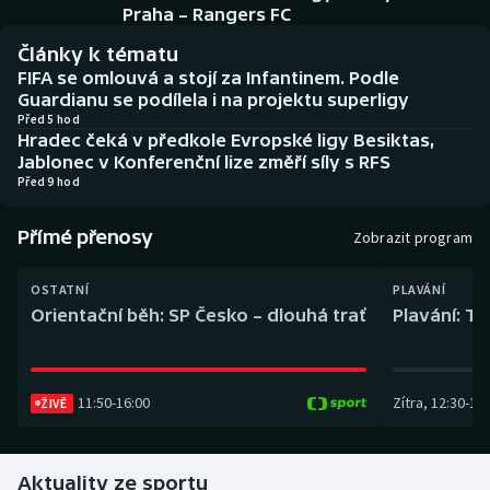
Baseball a softbal
Soutěže
Praha – Rangers FC
Články k tématu
Basketbal
Historické návraty
FIFA se omlouvá a stojí za Infantinem. Podle
Guardianu se podílela i na projektu superligy
Biatlon
Aplikace ČT sport
Před 5 hod
Hradec čeká v předkole Evropské ligy Besiktas,
Jablonec v Konferenční lize změří síly s RFS
Boby a skeleton
AZ kvíz
Před 9 hod
Box
Přímé přenosy
Zobrazit program
Curling
OSTATNÍ
PLAVÁNÍ
Orientační běh: SP Česko – dlouhá trať
Plavání: TK
Dostihy
Florbal
11:50
-
16:00
Zítra
,
12:30
-
13:
ŽIVĚ
Futsal
Aktuality ze sportu
Golf