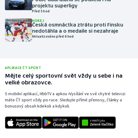
projektu superligy
Olympijské hry
Před 5 hod
HOKEJ
Parasport
Česká osmnáctka ztrátu proti Finsku
nedotáhla a o medaile si nezahraje
Aktualizováno před 6 hod
Plavání
Plážový volejbal
Ragby
APLIKACE ČT SPORT
Mějte celý sportovní svět vždy u sebe i na
velké obrazovce.
Rychlobruslení
S mobilní aplikací, HbbTV a apkou iVysílání ve své chytré televizi
Rychlostní kanoistika
máte ČT sport vždy po ruce. Sledujte přímé přenosy, články a
bonusový obsah kdekoli a kdykoli.
Short track
Sportovní střelba