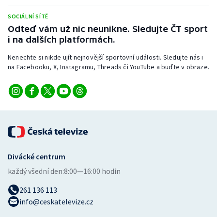
Stolní tenis
SOCIÁLNÍ SÍTĚ
Odteď vám už nic neunikne. Sledujte ČT sport
Triatlon
i na dalších platformách.
Veslování
Nenechte si nikde ujít nejnovější sportovní události. Sledujte nás i
na Facebooku, X, Instagramu, Threads či YouTube a buďte v obraze.
Vodní slalom
Volejbal
Ostatní
Divácké centrum
každý všední den:
8:00—16:00 hodin
261 136 113
info@ceskatelevize.cz