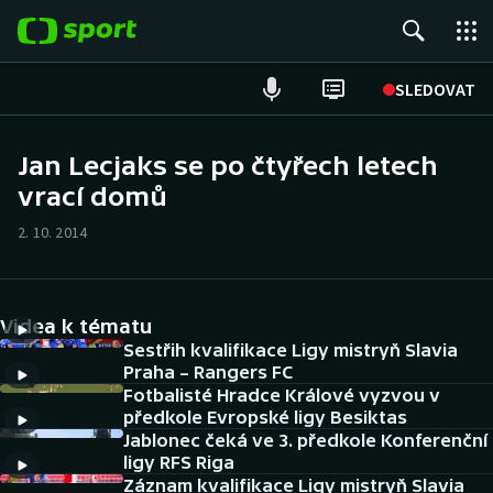
POPULÁRNÍ
SLEDOVAT
Fotbal
Jan Lecjaks se po čtyřech letech
vrací domů
Hokej
2. 10. 2014
Tenis
Atletika
Videa k tématu
Cyklistika
Sestřih kvalifikace Ligy mistryň Slavia
Praha – Rangers FC
Fotbalisté Hradce Králové vyzvou v
DALŠÍ SPORTY
předkole Evropské ligy Besiktas
Jablonec čeká ve 3. předkole Konferenční
Americký fotbal
NEPŘEHLÉDNĚTE
ligy RFS Riga
Záznam kvalifikace Ligy mistryň Slavia