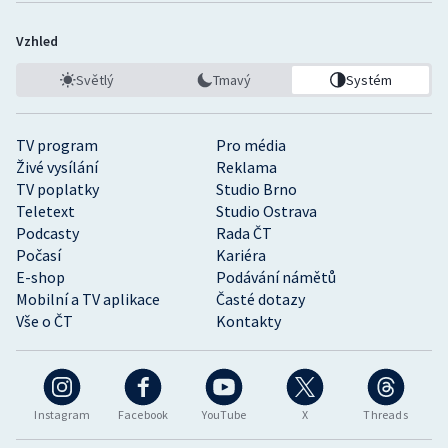
Vzhled
Světlý
Tmavý
Systém
TV program
Pro média
Živé vysílání
Reklama
TV poplatky
Studio Brno
Teletext
Studio Ostrava
Podcasty
Rada ČT
Počasí
Kariéra
E-shop
Podávání námětů
Mobilní a TV aplikace
Časté dotazy
Vše o ČT
Kontakty
Instagram
Facebook
YouTube
X
Threads