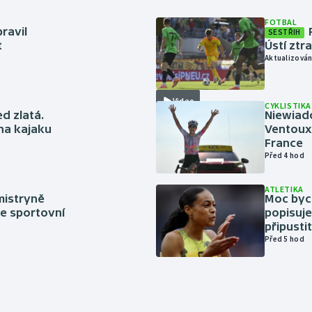
FOTBAL
ravil
SESTŘIH
t
Ústí ztr
Aktualizován
Video
CYKLISTIKA
ed zlatá.
Niewiad
 na kajaku
Ventoux 
France
Před 4 hod
ATLETIKA
mistryně
Moc bych
ze sportovní
popisuje
připustit
Před 5 hod