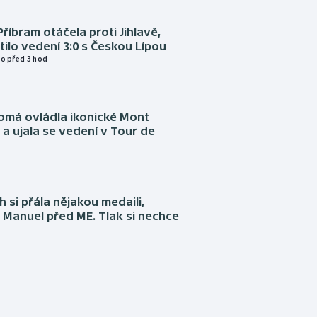
Příbram otáčela proti Jihlavě,
atilo vedení 3:0 s Českou Lípou
o před 3 hod
omá ovládla ikonické Mont
a ujala se vedení v Tour de
 si přála nějakou medaili,
 Manuel před ME. Tlak si nechce