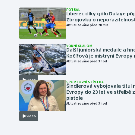
FOTBAL
Liberec díky gólu Dulaye přip
Zbrojovku o neporazitelnos
Aktualizováno před 28 min
VODNÍ SLALOM
Další juniorská medaile a hn
Kočířová je mistryní Evropy
Aktualizováno před 3 hod
Video
SPORTOVNÍ STŘELBA
Šindlerová vybojovala titul 
Evropy do 23 let ve střelbě 
pistole
Aktualizováno před 3 hod
Video