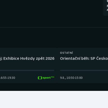
Moderní pětiboj
Triatlon
A
Motorsport
Veslování
Olympijské hry
Vodní slalom
Parasport
Volejbal
Plavání
Ostatní
OSTATNÍ
j: Exhibice Hvězdy zpět 2026
Orientační běh: SP Česko
Plážový volejbal
16:55
-
19:30
9.8.
,
10:50
-
15:00