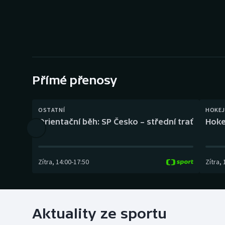
Curling
Dostihy
Florbal
Futsal
Přímé přenosy
Golf
OSTATNÍ
HOKEJ
Orientační běh: SP Česko – střední trať
Hoke
Gymnastika
Zítra
,
14:00
-
17:50
Zítra
,
Aktuality ze sportu