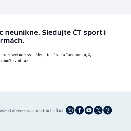
 neunikne. Sledujte ČT sport i
ormách.
 sportovní události. Sledujte nás i na Facebooku, X,
a buďte v obraze.
eská televize na sociálních sítích: