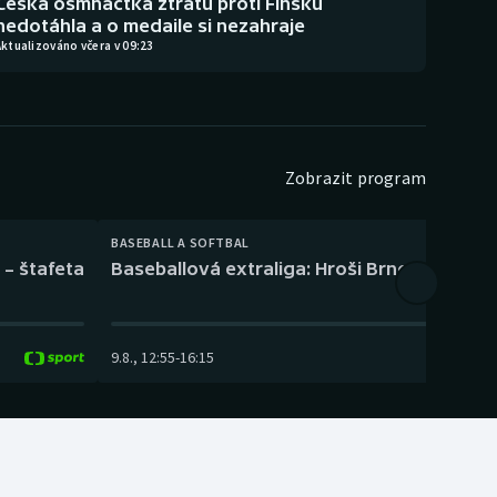
Česká osmnáctka ztrátu proti Finsku
nedotáhla a o medaile si nezahraje
ktualizováno včera v 09:23
Zobrazit program
BASEBALL A SOFTBAL
 – štafeta
Baseballová extraliga: Hroši Brno – Eagles
9.8.
,
12:55
-
16:15