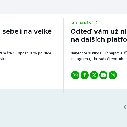
SOCIÁLNÍ SÍTĚ
 sebe i na velké
Odteď vám už nic
na dalších platf
izi máte ČT sport vždy po ruce.
Nenechte si nikde ujít nejnovější
ykoli.
Instagramu, Threads či YouTube 
Č