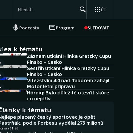
ČT
Podcasty
Program
SLEDOVAT
NEPŘEHLÉDNĚTE
Soutěže
idea k tématu
Záznam utkání Hlinka Gretzky Cupu
Historické návraty
Finsko – Česko
Sestřih utkání Hlinka Gretzky Cupu
Aplikace ČT sport
Finsko – Česko
Vítězstvím 4:0 nad Táborem zahájil
AZ kvíz
Motor letní přípravu
Hörnig: Bylo důležité otevřít skóre
co nejdřív
Články k tématu
Nejlépe placený český sportovec je opět
Pastrňák, podle Forbesu vydělal 275 milionů
čera v 11:56