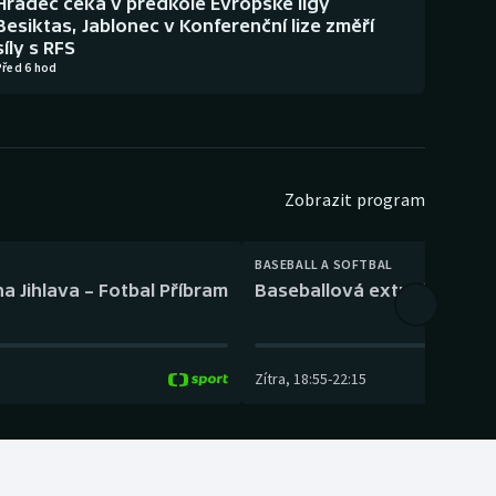
Hradec čeká v předkole Evropské ligy
Besiktas, Jablonec v Konferenční lize změří
síly s RFS
Před 6 hod
Zobrazit program
BASEBALL A SOFTBAL
a Jihlava – Fotbal Příbram
Baseballová extraliga: Tře
Zítra
,
18:55
-
22:15