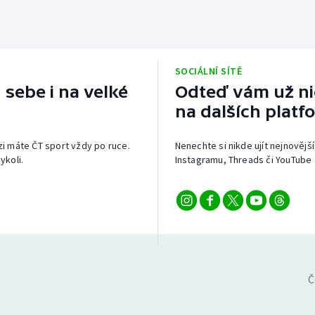
SOCIÁLNÍ SÍTĚ
 sebe i na velké
Odteď vám už nic
na dalších platf
izi máte ČT sport vždy po ruce.
Nenechte si nikde ujít nejnovější
ykoli.
Instagramu, Threads či YouTube 
Č