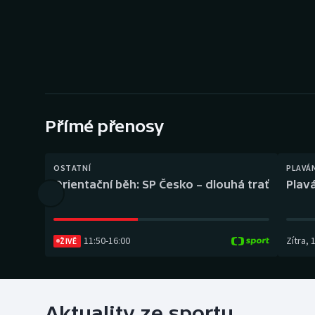
Curling
Dostihy
Florbal
Futsal
Přímé přenosy
Golf
OSTATNÍ
PLAVÁ
Gymnastika
Orientační běh: SP Česko – dlouhá trať
Plavá
11:50
-
16:00
Zítra
,
ŽIVĚ
Aktuality ze sportu