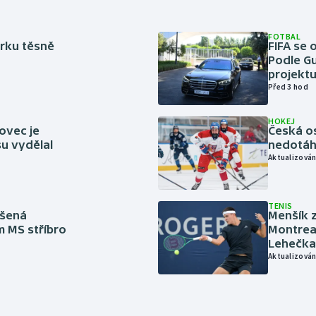
FOTBAL
rku těsně
FIFA se 
Podle Gu
projektu
Před 3 hod
HOKEJ
ovec je
Česká os
u vydělal
nedotáhl
Aktualizován
TENIS
íšená
Menšík z
m MS stříbro
Montreal
Lehečka
Aktualizován