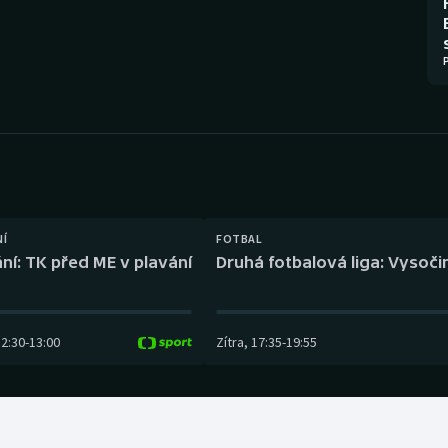
Moderní pětiboj
Triatlon
Motorsport
Veslování
Olympijské hry
Vodní slalom
Parasport
Volejbal
Plavání
Ostatní
NÍ
FOTBAL
Plážový volejbal
ní: TK před ME v plavání
Druhá fotbalová liga: Vysočin
12:30
-
13:00
Zítra
,
17:35
-
19:55