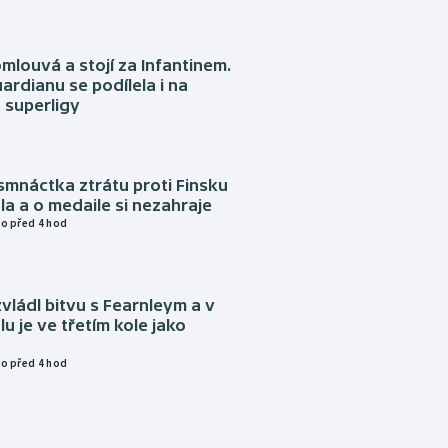
omlouvá a stojí za Infantinem.
ardianu se podílela i na
 superligy
mnáctka ztrátu proti Finsku
a a o medaile si nezahraje
o před 4 hod
vládl bitvu s Fearnleym a v
u je ve třetím kole jako
o před 4 hod