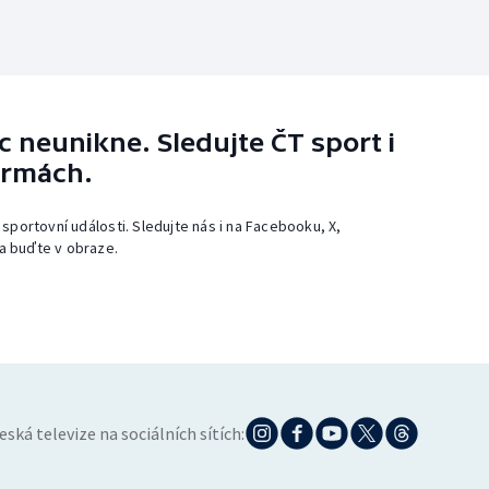
 neunikne. Sledujte ČT sport i
ormách.
 sportovní události. Sledujte nás i na Facebooku, X,
a buďte v obraze.
eská televize na sociálních sítích: