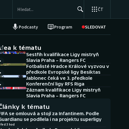
ČT
Podcasty
Program
SLEDOVAT
NEPŘEHLÉDNĚTE
Soutěže
idea k tématu
Sestřih kvalifikace Ligy mistryň
Historické návraty
Slavia Praha – Rangers FC
Fotbalisté Hradce Králové vyzvou v
Aplikace ČT sport
předkole Evropské ligy Besiktas
Jablonec čeká ve 3. předkole
AZ kvíz
Konferenční ligy RFS Riga
Záznam kvalifikace Ligy mistryň
Slavia Praha – Rangers FC
Články k tématu
FIFA se omlouvá a stojí za Infantinem. Podle
Guardianu se podílela i na projektu superligy
Před 3 hod