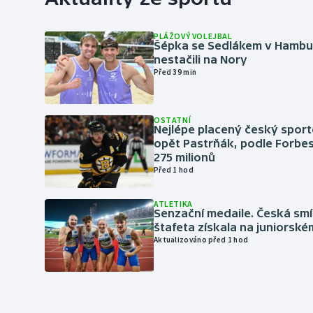
PLÁŽOVÝ VOLEJBAL
Šépka se Sedlákem v Hambu
nestačili na Nory
Před 39 min
OSTATNÍ
Nejlépe placený český sport
opět Pastrňák, podle Forbes
275 milionů
Před 1 hod
ATLETIKA
Senzační medaile. Česká sm
štafeta získala na juniorské
Aktualizováno před 1 hod