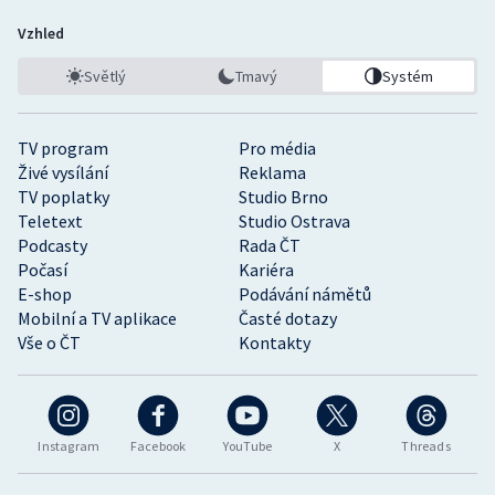
Vzhled
Světlý
Tmavý
Systém
TV program
Pro média
Živé vysílání
Reklama
TV poplatky
Studio Brno
Teletext
Studio Ostrava
Podcasty
Rada ČT
Počasí
Kariéra
E-shop
Podávání námětů
Mobilní a TV aplikace
Časté dotazy
Vše o ČT
Kontakty
Instagram
Facebook
YouTube
X
Threads