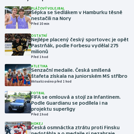
PLÁŽOVÝ VOLEJBAL
Šépka se Sedlákem v Hamburku těsně
Gymnastika
nestačili na Nory
Před 10 min
Házená
OSTATNÍ
Nejlépe placený český sportovec je opět
Jezdectví
Pastrňák, podle Forbesu vydělal 275
milionů
Judo
Před 1 hod
ATLETIKA
Senzační medaile. Česká smíšená
Krasobruslení
štafeta získala na juniorském MS stříbro
Aktualizováno před 1 hod
Lezení
FOTBAL
FIFA se omlouvá a stojí za Infantinem.
Lyže a snowboard
Podle Guardianu se podílela i na
projektu superligy
Moderní pětiboj
Před 2 hod
HOKEJ
Česká osmnáctka ztrátu proti Finsku
Motorsport
nedotáhla a o medaile si nezahraje