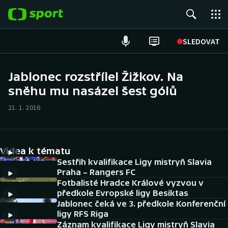
POPULÁRNÍ
SLEDOVAT
Fotbal
Jablonec rozstřílel Žižkov. Na
sněhu mu nasázel šest gólů
Hokej
21. 1. 2016
Tenis
Atletika
Videa k tématu
Cyklistika
Sestřih kvalifikace Ligy mistryň Slavia
Praha – Rangers FC
Fotbalisté Hradce Králové vyzvou v
DALŠÍ SPORTY
předkole Evropské ligy Besiktas
Jablonec čeká ve 3. předkole Konferenční
Americký fotbal
NEPŘEHLÉDNĚTE
ligy RFS Riga
Záznam kvalifikace Ligy mistryň Slavia