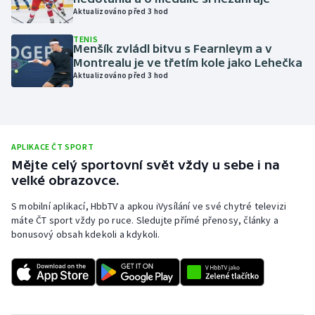
Aktualizováno před 3 hod
Olympijské hry
TENIS
Menšík zvládl bitvu s Fearnleym a v
Parasport
Montrealu je ve třetím kole jako Lehečka
Aktualizováno před 3 hod
Plavání
Plážový volejbal
APLIKACE ČT SPORT
Ragby
Mějte celý sportovní svět vždy u sebe i na
velké obrazovce.
Rychlobruslení
S mobilní aplikací, HbbTV a apkou iVysílání ve své chytré televizi
máte ČT sport vždy po ruce. Sledujte přímé přenosy, články a
Rychlostní kanoistika
bonusový obsah kdekoli a kdykoli.
Short track
Sportovní střelba