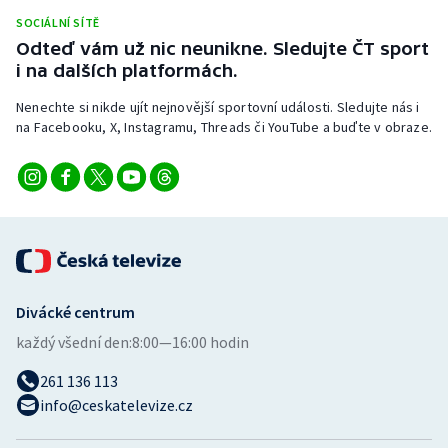
Stolní tenis
SOCIÁLNÍ SÍTĚ
Odteď vám už nic neunikne. Sledujte ČT sport
Triatlon
i na dalších platformách.
Nenechte si nikde ujít nejnovější sportovní události. Sledujte nás i
Veslování
na Facebooku, X, Instagramu, Threads či YouTube a buďte v obraze.
Vodní slalom
Volejbal
Ostatní
Divácké centrum
každý všední den:
8:00—16:00 hodin
261 136 113
info@ceskatelevize.cz