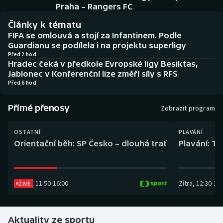
Baseball a softbal
Soutěže
Praha – Rangers FC
Články k tématu
Basketbal
Historické návraty
FIFA se omlouvá a stojí za Infantinem. Podle
Guardianu se podílela i na projektu superligy
Biatlon
Aplikace ČT sport
Před 2 hod
Hradec čeká v předkole Evropské ligy Besiktas,
Jablonec v Konferenční lize změří síly s RFS
Boby a skeleton
AZ kvíz
Před 6 hod
Box
Přímé přenosy
Zobrazit program
Curling
OSTATNÍ
PLAVÁNÍ
Orientační běh: SP Česko – dlouhá trať
Plavání: TK
Dostihy
Florbal
11:50
-
16:00
Zítra
,
12:30
-
13:
ŽIVĚ
Futsal
Aktuality ze sportu
Golf