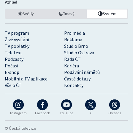
Vzhled
Světlý
Tmavý
Systém
TV program
Pro média
Živé vysílání
Reklama
TV poplatky
Studio Brno
Teletext
Studio Ostrava
Podcasty
Rada ČT
Počasí
Kariéra
E-shop
Podávání námětů
Mobilní a TV aplikace
Časté dotazy
Vše o ČT
Kontakty
Instagram
Facebook
YouTube
X
Threads
© Česká televize