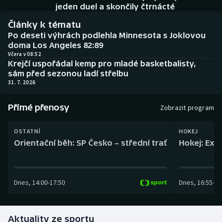
Baseball a softbal
Soutěže
jeden duel a skončily čtrnácté
Články k tématu
Basketbal
Historické návraty
Po deseti výhrách podlehla Minnesota s Joklovou
doma Los Angeles 82:89
Biatlon
Aplikace ČT sport
Včera v 08:52
Krejčí uspořádal kemp pro mladé basketbalisty,
sám před sezonou ladí střelbu
Boby a skeleton
AZ kvíz
31. 7. 2026
Box
Přímé přenosy
Zobrazit program
Curling
OSTATNÍ
HOKEJ
Orientační běh: SP Česko – střední trať
Hokej: Exh
Dostihy
Florbal
Dnes
,
14:00
-
17:50
Dnes
,
16:55
-
19
Futsal
Aktuality ze sportu
Golf