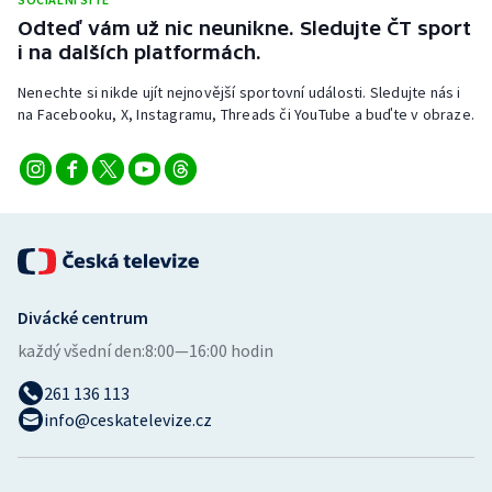
Stolní tenis
Odteď vám už nic neunikne. Sledujte ČT sport
i na dalších platformách.
Triatlon
Nenechte si nikde ujít nejnovější sportovní události. Sledujte nás i
na Facebooku, X, Instagramu, Threads či YouTube a buďte v obraze.
Veslování
Vodní slalom
Volejbal
Ostatní
Divácké centrum
každý všední den:
8:00—16:00 hodin
261 136 113
info@ceskatelevize.cz