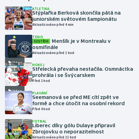
ATLETIKA
Stýplařka Berková skončila pátá na
Gymnastika
juniorském světovém šampionátu
Aktualizováno před 4 min
Házená
TENIS
Menšík je v Montrealu v
SESTŘIH
Jezdectví
osmifinále
Aktualizováno před 1 hod
Judo
Video
HOKEJ
Střelecká převaha nestačila. Osmnáctka
Krasobruslení
prohrála i se Švýcarskem
Před 1 hod
Lezení
Video
PLAVÁNÍ
Seemanová se před ME cítí zpět ve
Lyže a snowboard
formě a chce útočit na osobní rekord
Před 4 hod
Moderní pětiboj
FOTBAL
Liberec díky gólu Dulaye připravil
Zbrojovku o neporazitelnost
Motorsport
Aktualizováno před 11 hod