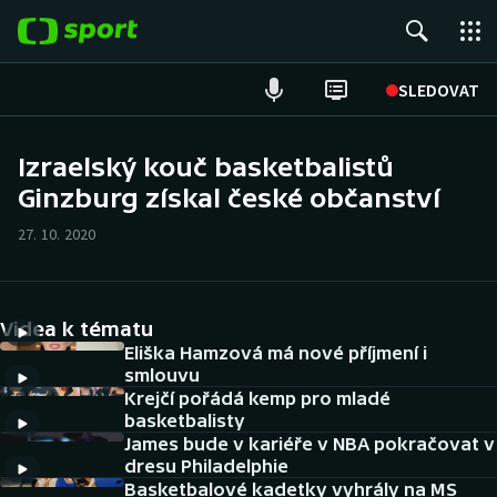
POPULÁRNÍ
SLEDOVAT
Fotbal
Izraelský kouč basketbalistů
Ginzburg získal české občanství
Hokej
27. 10. 2020
Tenis
Atletika
Videa k tématu
Cyklistika
Eliška Hamzová má nové příjmení i
smlouvu
Krejčí pořádá kemp pro mladé
DALŠÍ SPORTY
basketbalisty
James bude v kariéře v NBA pokračovat v
Americký fotbal
NEPŘEHLÉDNĚTE
dresu Philadelphie
Basketbalové kadetky vyhrály na MS