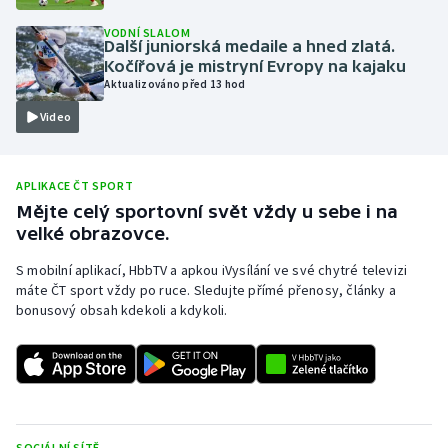
Olympijské hry
VODNÍ SLALOM
Další juniorská medaile a hned zlatá.
Kočířová je mistryní Evropy na kajaku
Parasport
Aktualizováno před 13 hod
Video
Plavání
Plážový volejbal
APLIKACE ČT SPORT
Mějte celý sportovní svět vždy u sebe i na
Ragby
velké obrazovce.
Rychlobruslení
S mobilní aplikací, HbbTV a apkou iVysílání ve své chytré televizi
máte ČT sport vždy po ruce. Sledujte přímé přenosy, články a
bonusový obsah kdekoli a kdykoli.
Rychlostní kanoistika
Short track
Sportovní střelba
SOCIÁLNÍ SÍTĚ