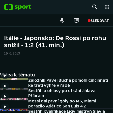
POPULÁRNÍ
SLEDOVAT
Fotbal
Itálie - Japonsko: De Rossi po rohu
snížil - 1:2 (41. min.)
Hokej
19. 6. 2013
Tenis
Atletika
Videa k tématu
Cyklistika
Záložník Pavel Bucha pomohl Cincinnati
ke třetí výhře v řadě
Sestřih a ohlasy po utkání Jihlava –
DALŠÍ SPORTY
Příbram
Messi dal první góly po MS, Miami
Americký fotbal
NEPŘEHLÉDNĚTE
porazilo Atlético San Luis 4:2
Sestřih kvalifikace Ligy mistryň Slavia