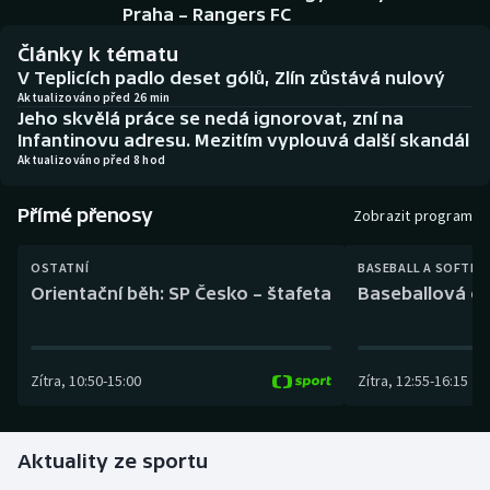
Baseball a softbal
Soutěže
Praha – Rangers FC
Články k tématu
Basketbal
Historické návraty
V Teplicích padlo deset gólů, Zlín zůstává nulový
Aktualizováno před 26 min
Jeho skvělá práce se nedá ignorovat, zní na
Biatlon
Aplikace ČT sport
Infantinovu adresu. Mezitím vyplouvá další skandál
Aktualizováno před 8 hod
Boby a skeleton
AZ kvíz
Přímé přenosy
Zobrazit program
Box
OSTATNÍ
BASEBALL A SOFTBA
Curling
Orientační běh: SP Česko – štafeta
Baseballová ex
Dostihy
Zítra
,
10:50
-
15:00
Zítra
,
12:55
-
16:15
Florbal
Futsal
Aktuality ze sportu
Golf