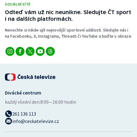
Stolní tenis
SOCIÁLNÍ SÍTĚ
Odteď vám už nic neunikne. Sledujte ČT sport
i na dalších platformách.
Triatlon
Nenechte si nikde ujít nejnovější sportovní události. Sledujte nás i
Veslování
na Facebooku, X, Instagramu, Threads či YouTube a buďte v obraze.
Vodní slalom
Volejbal
Ostatní
Divácké centrum
každý všední den:
8:00—16:00 hodin
261 136 113
info@ceskatelevize.cz