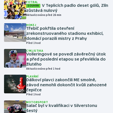
FOTBAL
V Teplicích padlo deset gólů, Zlín
SOUHRN
zůstává nulový
Gymnastika
Aktualizováno před 26 min
Házená
HOKEJ
Třebíč pokřtila otevření
zrekonstruovaného stadionu exhibicí,
Jezdectví
domácí porazili mistry z Prahy
Před 1 hod
Judo
CYKLISTIKA
Volleringové se povedl závěrečný útok
a před poslední etapou se převlékla do
Krasobruslení
žlutého
Aktualizováno před 1 hod
Lezení
PLAVÁNÍ
Dálkoví plavci zakončili ME smolně,
Lyže a snowboard
závod nemohli dokončit kvůli zahozené
čepičce
Před 1 hod
Moderní pětiboj
MOTORSPORT
Salač byl v kvalifikaci v Silverstonu
Motorsport
šestý