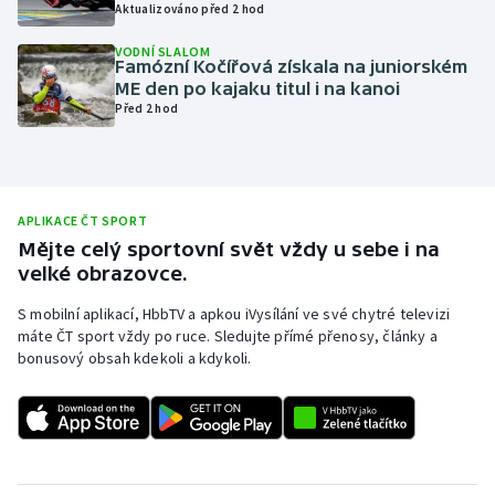
Aktualizováno před 2 hod
Olympijské hry
VODNÍ SLALOM
Famózní Kočířová získala na juniorském
Parasport
ME den po kajaku titul i na kanoi
Před 2 hod
Plavání
Plážový volejbal
APLIKACE ČT SPORT
Ragby
Mějte celý sportovní svět vždy u sebe i na
velké obrazovce.
Rychlobruslení
S mobilní aplikací, HbbTV a apkou iVysílání ve své chytré televizi
máte ČT sport vždy po ruce. Sledujte přímé přenosy, články a
Rychlostní kanoistika
bonusový obsah kdekoli a kdykoli.
Short track
Sportovní střelba