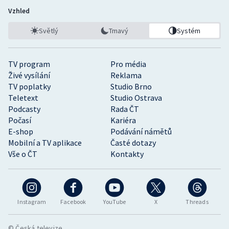
Vzhled
Světlý
Tmavý
Systém
TV program
Pro média
Živé vysílání
Reklama
TV poplatky
Studio Brno
Teletext
Studio Ostrava
Podcasty
Rada ČT
Počasí
Kariéra
E-shop
Podávání námětů
Mobilní a TV aplikace
Časté dotazy
Vše o ČT
Kontakty
Instagram
Facebook
YouTube
X
Threads
© Česká televize