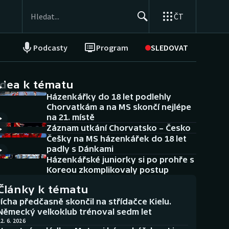
ČT
Podcasty
Program
SLEDOVAT
NEPŘEHLÉDNĚTE
Soutěže
idea k tématu
Házenkářky do 18 let podlehly
Historické návraty
Chorvatkám a na MS skončí nejlépe
na 21. místě
Aplikace ČT sport
Záznam utkání Chorvatsko – Česko
Češky na MS házenkářek do 18 let
AZ kvíz
padly s Dánkami
Házenkářské juniorky si po prohře s
Koreou zkomplikovaly postup
Články k tématu
Jícha předčasně skončil na střídačce Kielu.
Německý velkoklub trénoval sedm let
2. 6. 2026