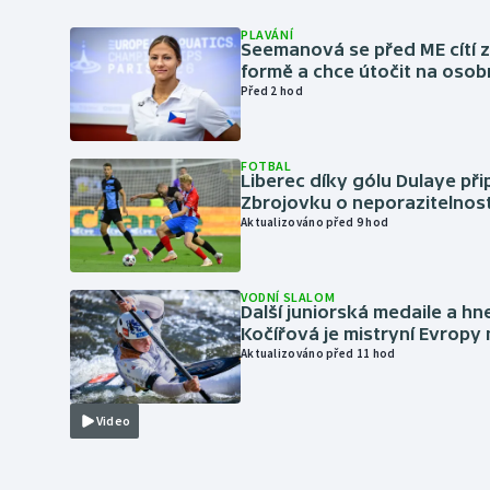
PLAVÁNÍ
Seemanová se před ME cítí 
formě a chce útočit na osob
Před 2 hod
FOTBAL
Liberec díky gólu Dulaye přip
Zbrojovku o neporazitelnos
Aktualizováno před 9 hod
VODNÍ SLALOM
Další juniorská medaile a hn
Kočířová je mistryní Evropy
Aktualizováno před 11 hod
Video