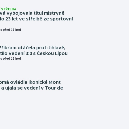
 STŘELBA
vá vybojovala titul mistryně
o 23 let ve střelbě ze sportovní
o před 11 hod
Příbram otáčela proti Jihlavě,
atilo vedení 3:0 s Českou Lípou
o před 11 hod
omá ovládla ikonické Mont
a ujala se vedení v Tour de