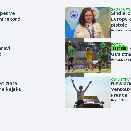
SPORTOVNÍ
zpět ve
Šindlero
ní rekord
Evropy d
pistole
Aktualizován
Video
FOTBAL
ravil
SESTŘIH
t
Ústí ztr
Aktualizován
Video
CYKLISTIKA
ed zlatá.
Niewiad
 na kajaku
Ventoux 
France
Před 13 hod