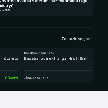
Novotná ovládla s Metami házenkářskou Ligu
mistryň
. 6. 2026
Zobrazit program
BASEBALL A SOFTBAL
 – štafeta
Baseballová extraliga: Hroši Brno – Eagles
Zítra
,
12:55
-
16:15