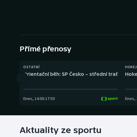
Curling
Dostihy
Florbal
Futsal
Přímé přenosy
Golf
OSTATNÍ
HOKEJ
Orientační běh: SP Česko – střední trať
Hoke
Gymnastika
Dnes
,
14:00
-
17:50
Dnes
,
Aktuality ze sportu