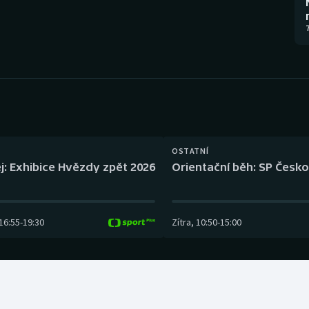
Moderní pětiboj
Triatlon
7
Motorsport
Veslování
Olympijské hry
Vodní slalom
Parasport
Volejbal
Plavání
Ostatní
OSTATNÍ
j: Exhibice Hvězdy zpět 2026
Orientační běh: SP Česko
Plážový volejbal
16:55
-
19:30
Zítra
,
10:50
-
15:00