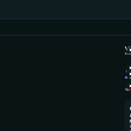
Házená
Ragby
V
Jezdectví
Rychlobruslení
Rychlostní
Judo
kanoistika
Krasobruslení
Short track
Lezení
Sportovní střelba
Lyže a snowboard
Stolní tenis
2