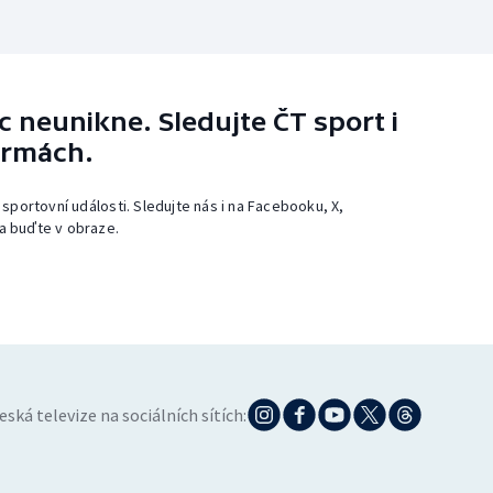
 neunikne. Sledujte ČT sport i
ormách.
 sportovní události. Sledujte nás i na Facebooku, X,
a buďte v obraze.
eská televize na sociálních sítích: