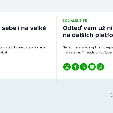
SOCIÁLNÍ SÍTĚ
 sebe i na velké
Odteď vám už nic
na dalších platf
izi máte ČT sport vždy po ruce.
Nenechte si nikde ujít nejnovější
ykoli.
Instagramu, Threads či YouTube 
Č