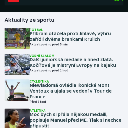
Gymnastika
Aktuality ze sportu
Házená
FOTBAL
Příbram otáčela proti Jihlavě, výhru
zařídil dvěma brankami Krulich
Jezdectví
Aktualizováno před 5 min
Judo
VODNÍ SLALOM
Další juniorská medaile a hned zlatá.
Kočířová je mistryní Evropy na kajaku
Krasobruslení
Aktualizováno před 1 hod
Lezení
CYKLISTIKA
Niewiadomá ovládla ikonické Mont
Ventoux a ujala se vedení v Tour de
Lyže a snowboard
France
Před 1 hod
Moderní pětiboj
ATLETIKA
Moc bych si přála nějakou medaili,
popisuje Manuel před ME. Tlak si nechce
Motorsport
připustit