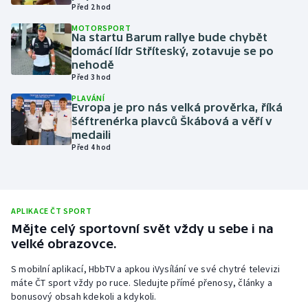
Před 2 hod
Olympijské hry
MOTORSPORT
Na startu Barum rallye bude chybět
domácí lídr Stříteský, zotavuje se po
Parasport
nehodě
Před 3 hod
Plavání
PLAVÁNÍ
Evropa je pro nás velká prověrka, říká
Plážový volejbal
šéftrenérka plavců Škábová a věří v
medaili
Před 4 hod
Ragby
Rychlobruslení
APLIKACE ČT SPORT
Rychlostní kanoistika
Mějte celý sportovní svět vždy u sebe i na
velké obrazovce.
Short track
S mobilní aplikací, HbbTV a apkou iVysílání ve své chytré televizi
máte ČT sport vždy po ruce. Sledujte přímé přenosy, články a
Sportovní střelba
bonusový obsah kdekoli a kdykoli.