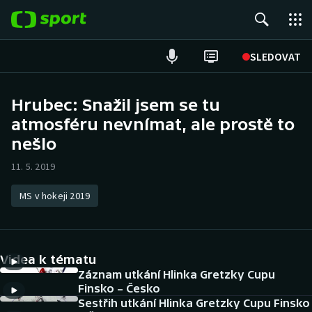
POPULÁRNÍ
SLEDOVAT
Fotbal
Hrubec: Snažil jsem se tu
atmosféru nevnímat, ale prostě to
Hokej
nešlo
Tenis
11. 5. 2019
Atletika
MS v hokeji 2019
Cyklistika
DALŠÍ SPORTY
Videa k tématu
Záznam utkání Hlinka Gretzky Cupu
Americký fotbal
NEPŘEHLÉDNĚTE
Finsko – Česko
Sestřih utkání Hlinka Gretzky Cupu Finsko