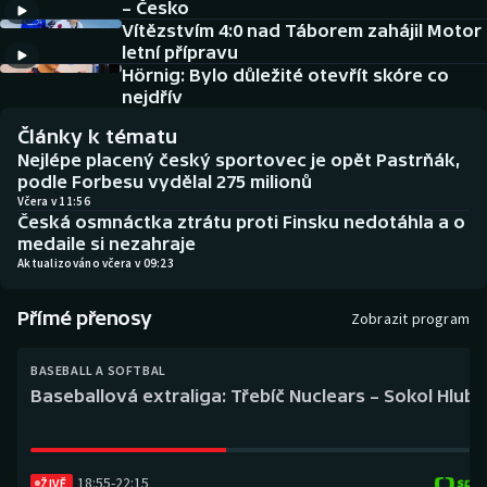
– Česko
Baseball a softbal
Soutěže
Vítězstvím 4:0 nad Táborem zahájil Motor
letní přípravu
Basketbal
Historické návraty
Hörnig: Bylo důležité otevřít skóre co
nejdřív
Biatlon
Aplikace ČT sport
Články k tématu
Nejlépe placený český sportovec je opět Pastrňák,
Boby a skeleton
AZ kvíz
podle Forbesu vydělal 275 milionů
Včera v 11:56
Česká osmnáctka ztrátu proti Finsku nedotáhla a o
Box
medaile si nezahraje
Aktualizováno včera v 09:23
Curling
Přímé přenosy
Zobrazit program
Dostihy
BASEBALL A SOFTBAL
Florbal
Baseballová extraliga: Třebíč Nuclears – Sokol Hlub
Futsal
18:55
-
22:15
Golf
ŽIVĚ