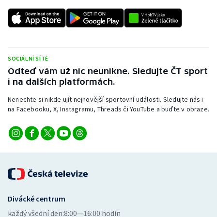
Stolní tenis
Triatlon
Veslování
SOCIÁLNÍ SÍTĚ
Odteď vám už nic neunikne. Sledujte ČT sport
Vodní slalom
i na dalších platformách.
Volejbal
Nenechte si nikde ujít nejnovější sportovní události. Sledujte nás i
na Facebooku, X, Instagramu, Threads či YouTube a buďte v obraze.
Ostatní
Divácké centrum
každý všední den:
8:00—16:00 hodin