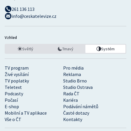
261 136 113
info@ceskatelevize.cz
Vzhled
Světlý
Tmavý
Systém
TV program
Pro média
Živé vysílání
Reklama
TV poplatky
Studio Brno
Teletext
Studio Ostrava
Podcasty
Rada ČT
Počasí
Kariéra
E-shop
Podávání námětů
Mobilní a TV aplikace
Časté dotazy
Vše o ČT
Kontakty