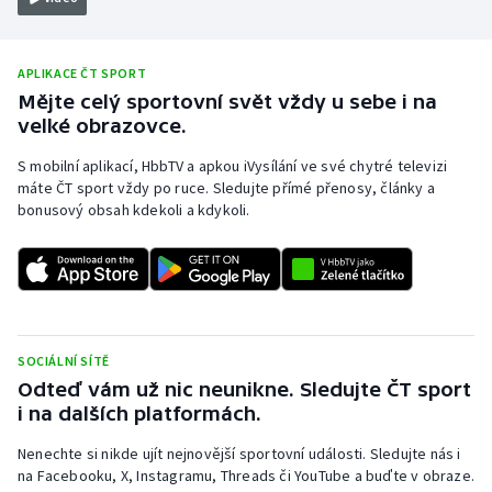
Olympijské hry
APLIKACE ČT SPORT
Parasport
Mějte celý sportovní svět vždy u sebe i na
velké obrazovce.
Plavání
S mobilní aplikací, HbbTV a apkou iVysílání ve své chytré televizi
máte ČT sport vždy po ruce. Sledujte přímé přenosy, články a
Plážový volejbal
bonusový obsah kdekoli a kdykoli.
Ragby
Rychlobruslení
Rychlostní kanoistika
SOCIÁLNÍ SÍTĚ
Odteď vám už nic neunikne. Sledujte ČT sport
Short track
i na dalších platformách.
Nenechte si nikde ujít nejnovější sportovní události. Sledujte nás i
Sportovní střelba
na Facebooku, X, Instagramu, Threads či YouTube a buďte v obraze.