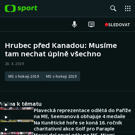
POPULÁRNÍ
SLEDOVAT
Fotbal
Hrubec před Kanadou: Musíme
tam nechat úplně všechno
Hokej
28. 4. 2019
Tenis
MS v hokeji 2019
MS v hokeji 2019
Atletika
Cyklistika
Videa k tématu
DALŠÍ SPORTY
Plavecká reprezentace odlétá do Paříže
na ME, Seemanová obhajuje 4 medaile
Na Kunětické hoře se koná 16. ročník
Americký fotbal
NEPŘEHLÉDNĚTE
charitativní akce Golf pro Paraple