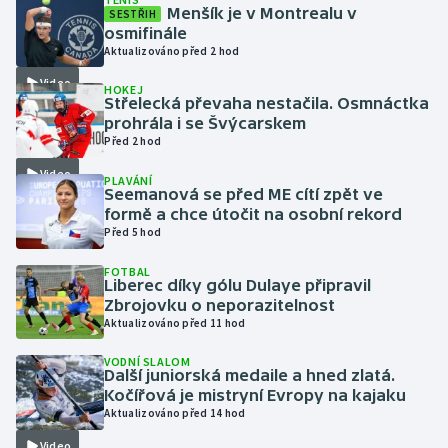
Menšík je v Montrealu v
SESTŘIH
osmifinále
Gymnastika
Aktualizováno před 2 hod
Video
HOKEJ
Házená
Střelecká převaha nestačila. Osmnáctka
prohrála i se Švýcarskem
Jezdectví
Před 2 hod
Video
PLAVÁNÍ
Judo
Seemanová se před ME cítí zpět ve
formě a chce útočit na osobní rekord
Před 5 hod
Krasobruslení
FOTBAL
Liberec díky gólu Dulaye připravil
Lezení
Zbrojovku o neporazitelnost
Aktualizováno před 11 hod
Lyže a snowboard
VODNÍ SLALOM
Další juniorská medaile a hned zlatá.
Moderní pětiboj
Kočířová je mistryní Evropy na kajaku
Aktualizováno před 14 hod
Motorsport
Video