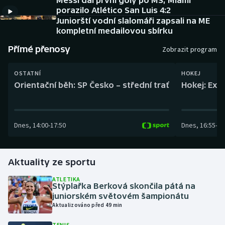
Messi dal první góly po MS, Miami
Baseball a softbal
Soutěže
porazilo Atlético San Luis 4:2
Juniorští vodní slalomáři zapsali na ME
Basketbal
Historické návraty
kompletní medailovou sbírku
Přímé přenosy
Zobrazit program
Biatlon
Aplikace ČT sport
OSTATNÍ
HOKEJ
Boby a skeleton
AZ kvíz
Orientační běh: SP Česko – střední trať
Hokej: Exh
Box
Dnes
,
14:00
-
17:50
Dnes
,
16:55
-
19
Curling
Dostihy
Aktuality ze sportu
Florbal
ATLETIKA
Stýplařka Berková skončila pátá na
juniorském světovém šampionátu
Futsal
Aktualizováno před 49 min
Golf
TENIS