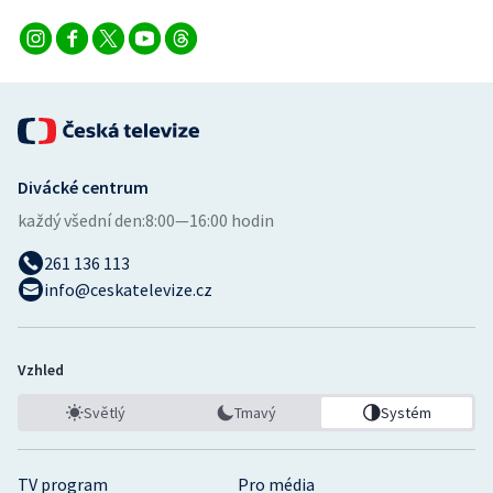
Stolní tenis
Triatlon
Veslování
Vodní slalom
Divácké centrum
každý všední den:
8:00—16:00 hodin
Volejbal
261 136 113
Ostatní
info@ceskatelevize.cz
Vzhled
Světlý
Tmavý
Systém
TV program
Pro média