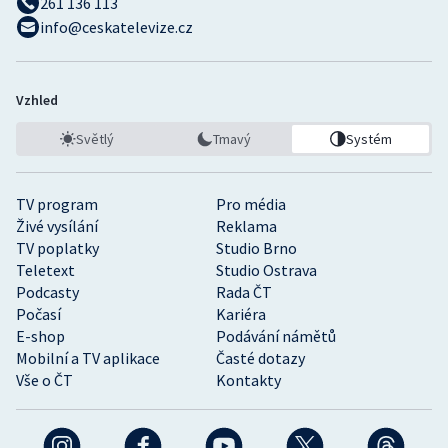
261 136 113
info@ceskatelevize.cz
Vzhled
Světlý
Tmavý
Systém
TV program
Pro média
Živé vysílání
Reklama
TV poplatky
Studio Brno
Teletext
Studio Ostrava
Podcasty
Rada ČT
Počasí
Kariéra
E-shop
Podávání námětů
Mobilní a TV aplikace
Časté dotazy
Vše o ČT
Kontakty