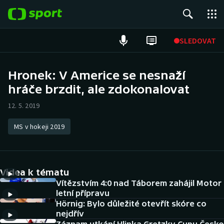
POPULÁRNÍ
SLEDOVAT
Fotbal
Hronek: V Americe se nesnaží
hráče brzdit, ale zdokonalovat
Hokej
12. 5. 2019
Tenis
MS v hokeji 2019
Atletika
Cyklistika
Videa k tématu
DALŠÍ SPORTY
Vítězstvím 4:0 nad Táborem zahájil Motor
letní přípravu
Hörnig: Bylo důležité otevřít skóre co
Americký fotbal
NEPŘEHLÉDNĚTE
nejdřív