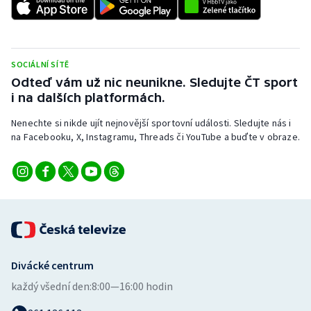
Stolní tenis
Triatlon
SOCIÁLNÍ SÍTĚ
Veslování
Odteď vám už nic neunikne. Sledujte ČT sport
i na dalších platformách.
Vodní slalom
Nenechte si nikde ujít nejnovější sportovní události. Sledujte nás i
na Facebooku, X, Instagramu, Threads či YouTube a buďte v obraze.
Volejbal
Ostatní
Divácké centrum
každý všední den:
8:00—16:00 hodin