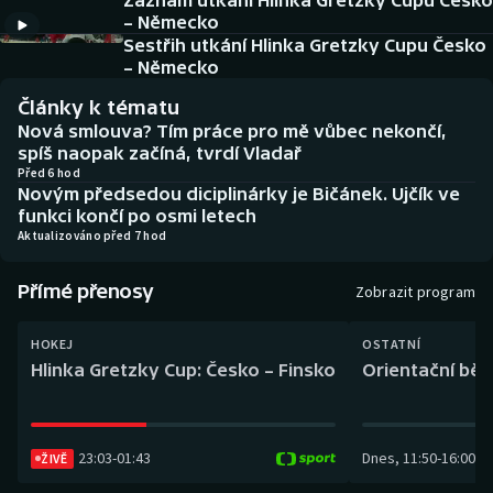
Záznam utkání Hlinka Gretzky Cupu Česko
Baseball a softbal
Soutěže
– Německo
Sestřih utkání Hlinka Gretzky Cupu Česko
Basketbal
Historické návraty
– Německo
Články k tématu
Biatlon
Aplikace ČT sport
Nová smlouva? Tím práce pro mě vůbec nekončí,
spíš naopak začíná, tvrdí Vladař
Boby a skeleton
AZ kvíz
Před 6 hod
Novým předsedou diciplinárky je Bičánek. Ujčík ve
funkci končí po osmi letech
Box
Aktualizováno před 7 hod
Curling
Přímé přenosy
Zobrazit program
Dostihy
HOKEJ
OSTATNÍ
Hlinka Gretzky Cup: Česko – Finsko
Orientační běh
Florbal
Futsal
23:03
-
01:43
Dnes
,
11:50
-
16:00
ŽIVĚ
Golf