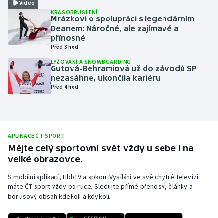
Video
KRASOBRUSLENÍ
Olympijské hry
Mrázkovi o spolupráci s legendárním
Deanem: Náročné, ale zajímavé a
Parasport
přínosné
Před 3 hod
Plavání
LYŽOVÁNÍ A SNOWBOARDING
Gutová-Behramiová už do závodů SP
nezasáhne, ukončila kariéru
Plážový volejbal
Před 4 hod
Ragby
Rychlobruslení
APLIKACE ČT SPORT
Mějte celý sportovní svět vždy u sebe i na
Rychlostní kanoistika
velké obrazovce.
S mobilní aplikací, HbbTV a apkou iVysílání ve své chytré televizi
Short track
máte ČT sport vždy po ruce. Sledujte přímé přenosy, články a
bonusový obsah kdekoli a kdykoli.
Sportovní střelba