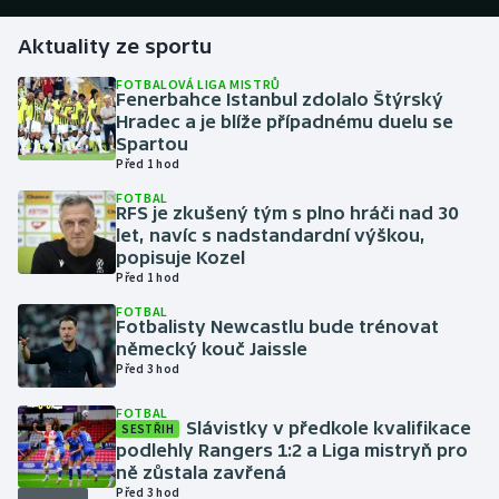
Aktuality ze sportu
Gymnastika
FOTBALOVÁ LIGA MISTRŮ
Fenerbahce Istanbul zdolalo Štýrský
Házená
Hradec a je blíže případnému duelu se
Spartou
Jezdectví
Před 1 hod
FOTBAL
Judo
RFS je zkušený tým s plno hráči nad 30
let, navíc s nadstandardní výškou,
popisuje Kozel
Krasobruslení
Před 1 hod
FOTBAL
Lezení
Fotbalisty Newcastlu bude trénovat
německý kouč Jaissle
Lyže a snowboard
Před 3 hod
FOTBAL
Moderní pětiboj
Slávistky v předkole kvalifikace
SESTŘIH
podlehly Rangers 1:2 a Liga mistryň pro
ně zůstala zavřená
Motorsport
Před 3 hod