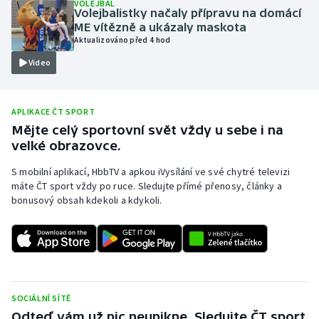
VOLEJBAL
Volejbalistky načaly přípravu na domácí
Olympijské hry
ME vítězně a ukázaly maskota
Aktualizováno před 4 hod
Parasport
Video
Plavání
APLIKACE ČT SPORT
Plážový volejbal
Mějte celý sportovní svět vždy u sebe i na
velké obrazovce.
Ragby
S mobilní aplikací, HbbTV a apkou iVysílání ve své chytré televizi
máte ČT sport vždy po ruce. Sledujte přímé přenosy, články a
Rychlobruslení
bonusový obsah kdekoli a kdykoli.
Rychlostní kanoistika
Short track
Sportovní střelba
SOCIÁLNÍ SÍTĚ
Odteď vám už nic neunikne. Sledujte ČT sport