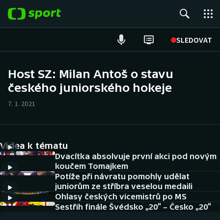
POPULÁRNÍ
SLEDOVAT
Fotbal
Host SZ: Milan Antoš o stavu
českého juniorského hokeje
Hokej
7. 1. 2021
Tenis
Atletika
Videa k tématu
Cyklistika
Dvacítka absolvuje první akci pod novým
koučem Tomajkem
Potíže při návratu pomohly udělat
DALŠÍ SPORTY
juniorům ze stříbra veselou medaili
Ohlasy českých vicemistrů po MS
Americký fotbal
NEPŘEHLÉDNĚTE
Sestřih finále Švédsko „20“ – Česko „20“