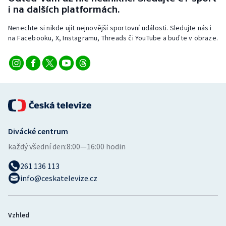
Stolní tenis
i na dalších platformách.
Nenechte si nikde ujít nejnovější sportovní události. Sledujte nás i
Triatlon
na Facebooku, X, Instagramu, Threads či YouTube a buďte v obraze.
Veslování
Vodní slalom
Volejbal
Ostatní
Divácké centrum
každý všední den:
8:00—16:00 hodin
261 136 113
info@ceskatelevize.cz
Vzhled