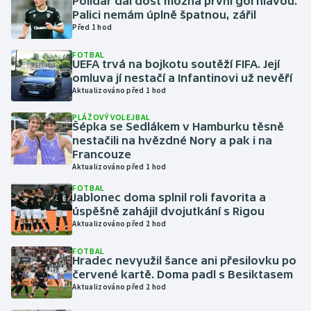
Polidar dal dost možná první gól hlavou.
Palici nemám úplně špatnou, zářil
Před 1 hod
Gymnastika
FOTBAL
UEFA trvá na bojkotu soutěží FIFA. Její
Házená
omluva jí nestačí a Infantinovi už nevěří
Aktualizováno před 1 hod
Jezdectví
PLÁŽOVÝ VOLEJBAL
Šépka se Sedlákem v Hamburku těsně
Judo
nestačili na hvězdné Nory a pak i na
Francouze
Krasobruslení
Aktualizováno před 1 hod
FOTBAL
Jablonec doma splnil roli favorita a
Lezení
úspěšně zahájil dvojutkání s Rigou
Aktualizováno před 2 hod
Lyže a snowboard
FOTBAL
Hradec nevyužil šance ani přesilovku po
Moderní pětiboj
červené kartě. Doma padl s Besiktasem
Aktualizováno před 2 hod
Motorsport