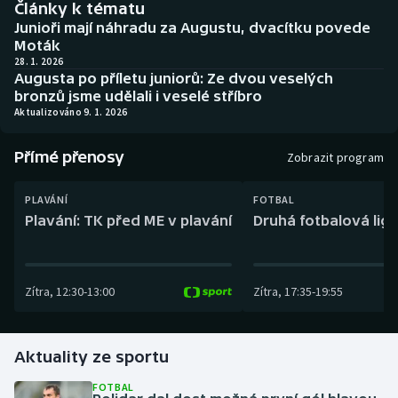
Články k tématu
Baseball a softbal
Soutěže
Junioři mají náhradu za Augustu, dvacítku povede
Moták
Basketbal
Historické návraty
28. 1. 2026
Augusta po příletu juniorů: Ze dvou veselých
bronzů jsme udělali i veselé stříbro
Biatlon
Aplikace ČT sport
Aktualizováno 9. 1. 2026
Boby a skeleton
AZ kvíz
Přímé přenosy
Zobrazit program
Box
PLAVÁNÍ
FOTBAL
Plavání: TK před ME v plavání
Druhá fotbalová liga
Curling
Dostihy
Zítra
,
12:30
-
13:00
Zítra
,
17:35
-
19:55
Florbal
Futsal
Aktuality ze sportu
FOTBAL
Golf