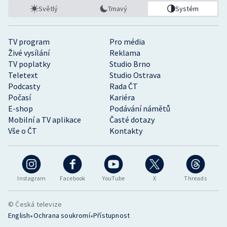
Světlý
Tmavý
Systém
TV program
Pro média
Živé vysílání
Reklama
TV poplatky
Studio Brno
Teletext
Studio Ostrava
Podcasty
Rada ČT
Počasí
Kariéra
E-shop
Podávání námětů
Mobilní a TV aplikace
Časté dotazy
Vše o ČT
Kontakty
Instagram
Facebook
YouTube
X
Threads
© Česká televize
•
•
English
Ochrana soukromí
Přístupnost