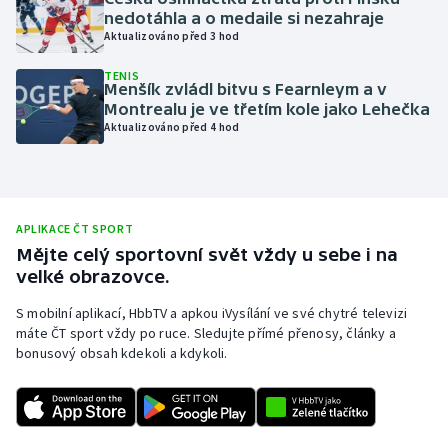
nedotáhla a o medaile si nezahraje
Olympijské hry
Aktualizováno před 3 hod
Parasport
TENIS
Menšík zvládl bitvu s Fearnleym a v
Montrealu je ve třetím kole jako Lehečka
Plavání
Aktualizováno před 4 hod
Plážový volejbal
Ragby
APLIKACE ČT SPORT
Mějte celý sportovní svět vždy u sebe i na
Rychlobruslení
velké obrazovce.
S mobilní aplikací, HbbTV a apkou iVysílání ve své chytré televizi
Rychlostní kanoistika
máte ČT sport vždy po ruce. Sledujte přímé přenosy, články a
bonusový obsah kdekoli a kdykoli.
Short track
Sportovní střelba