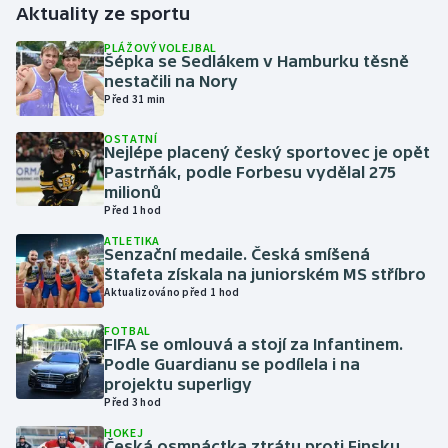
Aktuality ze sportu
Gymnastika
PLÁŽOVÝ VOLEJBAL
Šépka se Sedlákem v Hamburku těsně
nestačili na Nory
Házená
Před 31 min
OSTATNÍ
Jezdectví
Nejlépe placený český sportovec je opět
Pastrňák, podle Forbesu vydělal 275
Judo
milionů
Před 1 hod
Krasobruslení
ATLETIKA
Senzační medaile. Česká smíšená
štafeta získala na juniorském MS stříbro
Lezení
Aktualizováno před 1 hod
FOTBAL
Lyže a snowboard
FIFA se omlouvá a stojí za Infantinem.
Podle Guardianu se podílela i na
Moderní pětiboj
projektu superligy
Před 3 hod
Motorsport
HOKEJ
Česká osmnáctka ztrátu proti Finsku