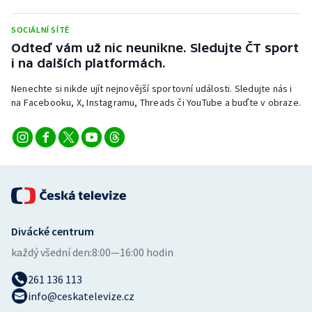
Stolní tenis
SOCIÁLNÍ SÍTĚ
Triatlon
Odteď vám už nic neunikne. Sledujte ČT sport
i na dalších platformách.
Veslování
Nenechte si nikde ujít nejnovější sportovní události. Sledujte nás i
na Facebooku, X, Instagramu, Threads či YouTube a buďte v obraze.
Vodní slalom
Volejbal
Ostatní
Divácké centrum
každý všední den:
8:00—16:00 hodin
261 136 113
info@ceskatelevize.cz