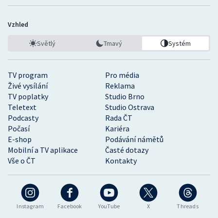
Vzhled
Světlý
Tmavý
Systém
TV program
Pro média
Živé vysílání
Reklama
TV poplatky
Studio Brno
Teletext
Studio Ostrava
Podcasty
Rada ČT
Počasí
Kariéra
E-shop
Podávání námětů
Mobilní a TV aplikace
Časté dotazy
Vše o ČT
Kontakty
Instagram
Facebook
YouTube
X
Threads