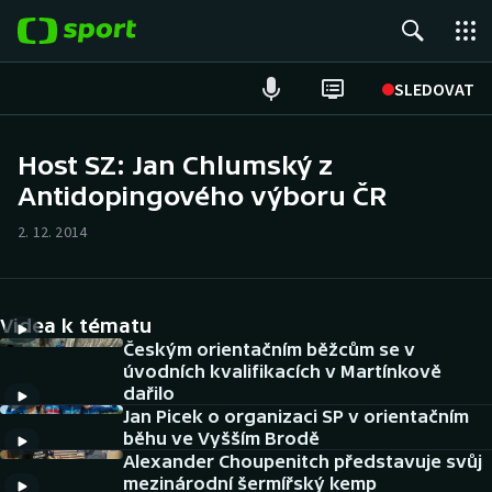
POPULÁRNÍ
SLEDOVAT
Fotbal
Host SZ: Jan Chlumský z
Antidopingového výboru ČR
Hokej
2. 12. 2014
Tenis
Atletika
Videa k tématu
Cyklistika
Českým orientačním běžcům se v
úvodních kvalifikacích v Martínkově
dařilo
DALŠÍ SPORTY
Jan Picek o organizaci SP v orientačním
běhu ve Vyšším Brodě
Americký fotbal
NEPŘEHLÉDNĚTE
Alexander Choupenitch představuje svůj
mezinárodní šermířský kemp