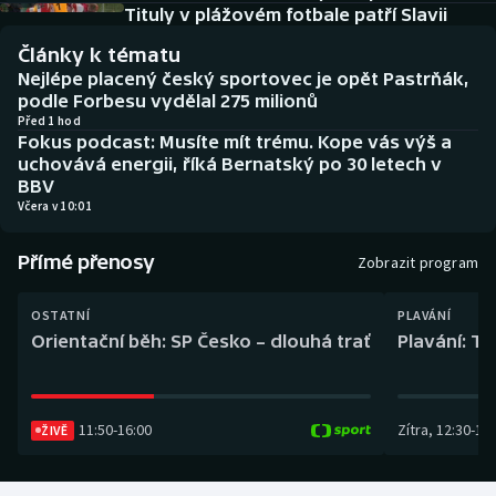
Baseball a softbal
Soutěže
Tituly v plážovém fotbale patří Slavii
Články k tématu
Basketbal
Historické návraty
Nejlépe placený český sportovec je opět Pastrňák,
podle Forbesu vydělal 275 milionů
Biatlon
Aplikace ČT sport
Před 1 hod
Fokus podcast: Musíte mít trému. Kope vás výš a
uchovává energii, říká Bernatský po 30 letech v
Boby a skeleton
AZ kvíz
BBV
Včera v 10:01
Box
Přímé přenosy
Zobrazit program
Curling
OSTATNÍ
PLAVÁNÍ
Dostihy
Orientační běh: SP Česko – dlouhá trať
Plavání: TK
Florbal
11:50
-
16:00
Zítra
,
12:30
-
13:
ŽIVĚ
Futsal
Golf