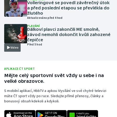
Volleringové se povedl závěrečný útok
Olympijské hry
a před poslední etapou se převlékla do
žlutého
Aktualizováno před 4 hod
Parasport
PLAVÁNÍ
Dálkoví plavci zakončili ME smolně,
Plavání
závod nemohli dokončit kvůli zahozené
čepičce
Před 5 hod
Plážový volejbal
Video
Ragby
APLIKACE ČT SPORT
Rychlobruslení
Mějte celý sportovní svět vždy u sebe i na
velké obrazovce.
Rychlostní kanoistika
S mobilní aplikací, HbbTV a apkou iVysílání ve své chytré televizi
Short track
máte ČT sport vždy po ruce. Sledujte přímé přenosy, články a
bonusový obsah kdekoli a kdykoli.
Sportovní střelba