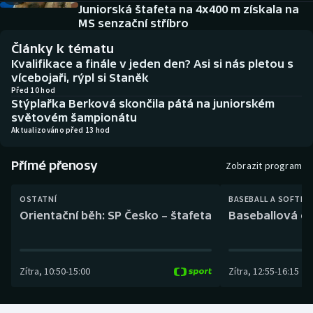
Baseball a softbal
Soutěže
Juniorská štafeta na 4x400 m získala na
MS senzační stříbro
Basketbal
Historické návraty
Články k tématu
Kvalifikace a finále v jeden den? Asi si nás pletou s
Biatlon
Aplikace ČT sport
vícebojaři, rýpl si Staněk
Před 10 hod
Stýplařka Berková skončila pátá na juniorském
Boby a skeleton
AZ kvíz
světovém šampionátu
Aktualizováno před 13 hod
Box
Přímé přenosy
Zobrazit program
Curling
OSTATNÍ
BASEBALL A SOFTBA
Dostihy
Orientační běh: SP Česko – štafeta
Baseballová ex
Florbal
Zítra
,
10:50
-
15:00
Zítra
,
12:55
-
16:15
Futsal
Golf