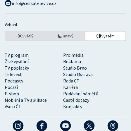
info@ceskatelevize.cz
Vzhled
Světlý
Tmavý
Systém
TV program
Pro média
Živé vysílání
Reklama
TV poplatky
Studio Brno
Teletext
Studio Ostrava
Podcasty
Rada ČT
Počasí
Kariéra
E-shop
Podávání námětů
Mobilní a TV aplikace
Časté dotazy
Vše o ČT
Kontakty