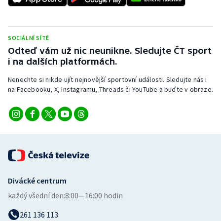
Stolní tenis
Triatlon
SOCIÁLNÍ SÍTĚ
Odteď vám už nic neunikne. Sledujte ČT sport
Veslování
i na dalších platformách.
Vodní slalom
Nenechte si nikde ujít nejnovější sportovní události. Sledujte nás i
na Facebooku, X, Instagramu, Threads či YouTube a buďte v obraze.
Volejbal
Ostatní
Divácké centrum
každý všední den:
8:00—16:00 hodin
261 136 113