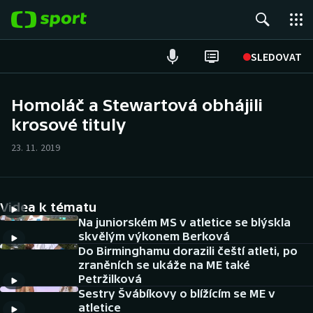
POPULÁRNÍ
SLEDOVAT
Fotbal
Homoláč a Stewartová obhájili
krosové tituly
Hokej
23. 11. 2019
Tenis
Atletika
Videa k tématu
Cyklistika
Na juniorském MS v atletice se blýskla
skvělým výkonem Berková
Do Birminghamu dorazili čeští atleti, po
DALŠÍ SPORTY
zraněních se ukáže na ME také
Petržilková
Americký fotbal
NEPŘEHLÉDNĚTE
Sestry Švábíkovy o blížícím se ME v
atletice