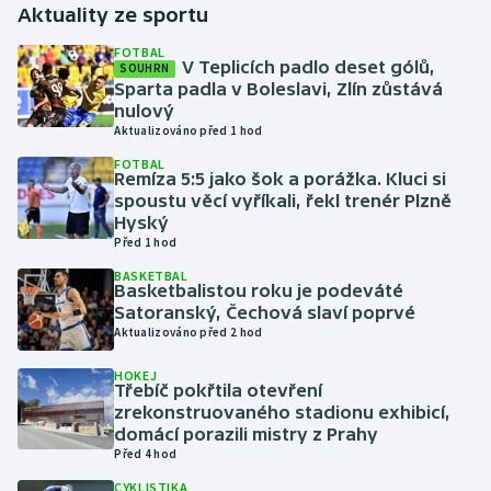
Aktuality ze sportu
Gymnastika
FOTBAL
V Teplicích padlo deset gólů,
SOUHRN
Sparta padla v Boleslavi, Zlín zůstává
Házená
nulový
Aktualizováno před 1 hod
Jezdectví
FOTBAL
Remíza 5:5 jako šok a porážka. Kluci si
spoustu věcí vyříkali, řekl trenér Plzně
Judo
Hyský
Před 1 hod
Krasobruslení
BASKETBAL
Basketbalistou roku je podeváté
Lezení
Satoranský, Čechová slaví poprvé
Aktualizováno před 2 hod
Lyže a snowboard
HOKEJ
Třebíč pokřtila otevření
zrekonstruovaného stadionu exhibicí,
Moderní pětiboj
domácí porazili mistry z Prahy
Před 4 hod
Motorsport
CYKLISTIKA