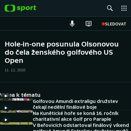
POPULÁRNÍ
SLEDOVAT
Fotbal
Hole-in-one posunula Olsonovou
do čela ženského golfového US
Hokej
Open
Tenis
11. 12. 2020
Atletika
Cyklistika
Videa k tématu
Golfovou Amundi extraligu družstev
DALŠÍ SPORTY
čekají nedělní finálové boje
Na Kunětické hoře se koná 16. ročník
charitativní akce Golf pro Paraple
Americký fotbal
NEPŘEHLÉDNĚTE
V Beřovicích odstartoval finálový víkend