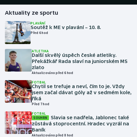
Aktuality ze sportu
Gymnastika
PLAVÁNÍ
Soutěž k ME v plavání – 10. 8.
Házená
Před 6 hod
Jezdectví
ATLETIKA
Další skvělý úspěch české atletiky.
Judo
Překážkář Rada slaví na juniorském MS
zlato
Krasobruslení
Aktualizováno před 6 hod
FOTBAL
Chytil se trefuje a neví, čím to je. Vždy
Lezení
jsem začal dávat góly až v sedmém kole,
říká
Lyže a snowboard
Před 7 hod
FOTBAL
Moderní pětiboj
Slavia se nadřela, Jablonec také
SOUHRN
zůstává stoprocentní. Hradec vyzrál na
Baník
Motorsport
Aktualizováno před 8 hod