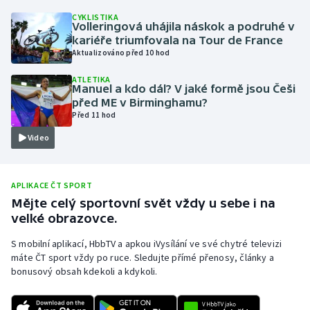
CYKLISTIKA
Olympijské hry
Volleringová uhájila náskok a podruhé v
kariéře triumfovala na Tour de France
Parasport
Aktualizováno před 10 hod
ATLETIKA
Plavání
Manuel a kdo dál? V jaké formě jsou Češi
před ME v Birminghamu?
Před 11 hod
Plážový volejbal
Video
Ragby
Rychlobruslení
APLIKACE ČT SPORT
Mějte celý sportovní svět vždy u sebe i na
velké obrazovce.
Rychlostní kanoistika
S mobilní aplikací, HbbTV a apkou iVysílání ve své chytré televizi
Short track
máte ČT sport vždy po ruce. Sledujte přímé přenosy, články a
bonusový obsah kdekoli a kdykoli.
Sportovní střelba