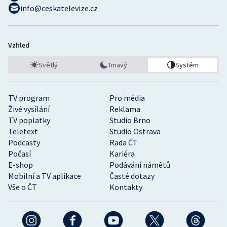
info@ceskatelevize.cz
Vzhled
Světlý
Tmavý
Systém
TV program
Pro média
Živé vysílání
Reklama
TV poplatky
Studio Brno
Teletext
Studio Ostrava
Podcasty
Rada ČT
Počasí
Kariéra
E-shop
Podávání námětů
Mobilní a TV aplikace
Časté dotazy
Vše o ČT
Kontakty