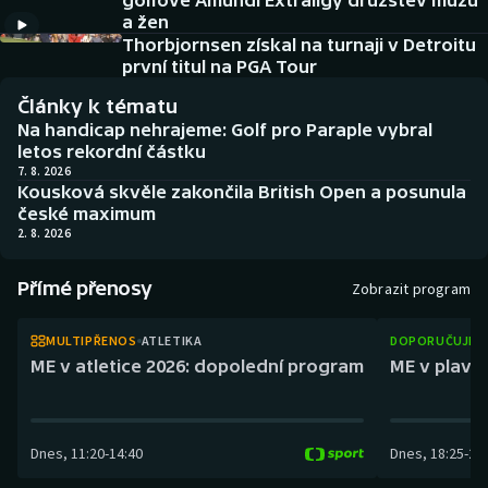
golfové Amundi Extraligy družstev mužů
Baseball a softbal
Soutěže
a žen
Thorbjornsen získal na turnaji v Detroitu
Basketbal
Historické návraty
první titul na PGA Tour
Články k tématu
Biatlon
Aplikace ČT sport
Na handicap nehrajeme: Golf pro Paraple vybral
letos rekordní částku
Boby a skeleton
AZ kvíz
7. 8. 2026
Kousková skvěle zakončila British Open a posunula
české maximum
Box
2. 8. 2026
Curling
Přímé přenosy
Zobrazit program
Dostihy
MULTIPŘENOS
ATLETIKA
DOPORUČUJEM
ME v atletice 2026: dopolední program
ME v plaván
Florbal
Futsal
Dnes
,
11:20
-
14:40
Dnes
,
18:25
-
21
Golf