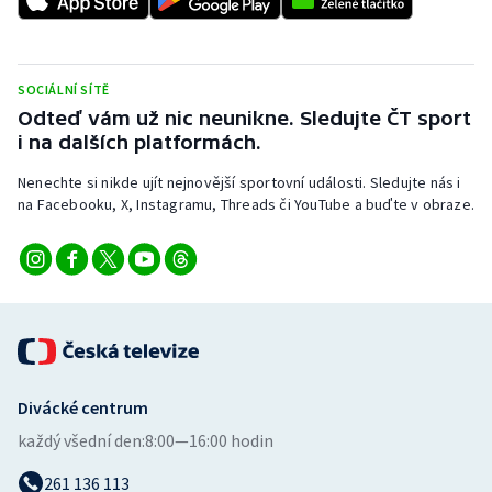
Stolní tenis
Triatlon
SOCIÁLNÍ SÍTĚ
Odteď vám už nic neunikne. Sledujte ČT sport
Veslování
i na dalších platformách.
Vodní slalom
Nenechte si nikde ujít nejnovější sportovní události. Sledujte nás i
na Facebooku, X, Instagramu, Threads či YouTube a buďte v obraze.
Volejbal
Ostatní
Divácké centrum
každý všední den:
8:00—16:00 hodin
261 136 113