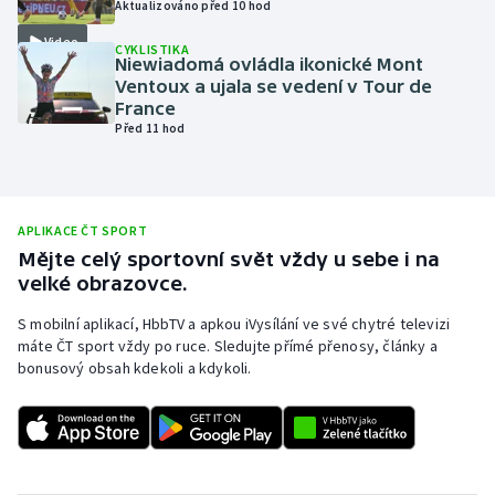
Aktualizováno před 10 hod
Olympijské hry
Video
CYKLISTIKA
Niewiadomá ovládla ikonické Mont
Parasport
Ventoux a ujala se vedení v Tour de
France
Před 11 hod
Plavání
Plážový volejbal
APLIKACE ČT SPORT
Ragby
Mějte celý sportovní svět vždy u sebe i na
velké obrazovce.
Rychlobruslení
S mobilní aplikací, HbbTV a apkou iVysílání ve své chytré televizi
máte ČT sport vždy po ruce. Sledujte přímé přenosy, články a
Rychlostní kanoistika
bonusový obsah kdekoli a kdykoli.
Short track
Sportovní střelba