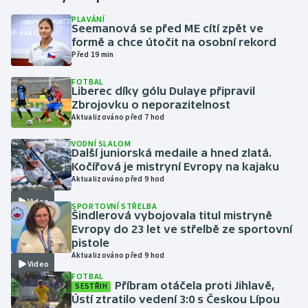
PLAVÁNÍ
Seemanová se před ME cítí zpět ve
Gymnastika
formě a chce útočit na osobní rekord
Před 19 min
Házená
FOTBAL
Liberec díky gólu Dulaye připravil
Jezdectví
Zbrojovku o neporazitelnost
Aktualizováno před 7 hod
Judo
VODNÍ SLALOM
Další juniorská medaile a hned zlatá.
Krasobruslení
Kočířová je mistryní Evropy na kajaku
Aktualizováno před 9 hod
Lezení
Video
SPORTOVNÍ STŘELBA
Šindlerová vybojovala titul mistryně
Lyže a snowboard
Evropy do 23 let ve střelbě ze sportovní
pistole
Aktualizováno před 9 hod
Moderní pětiboj
Video
FOTBAL
Příbram otáčela proti Jihlavě,
SESTŘIH
Motorsport
Ústí ztratilo vedení 3:0 s Českou Lípou