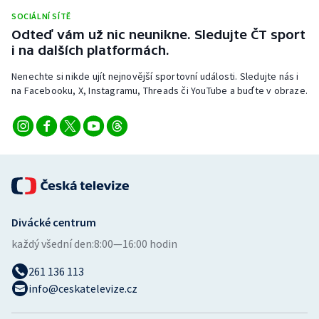
Stolní tenis
SOCIÁLNÍ SÍTĚ
Odteď vám už nic neunikne. Sledujte ČT sport
Triatlon
i na dalších platformách.
Nenechte si nikde ujít nejnovější sportovní události. Sledujte nás i
Veslování
na Facebooku, X, Instagramu, Threads či YouTube a buďte v obraze.
Vodní slalom
Volejbal
Ostatní
Divácké centrum
každý všední den:
8:00—16:00 hodin
261 136 113
info@ceskatelevize.cz