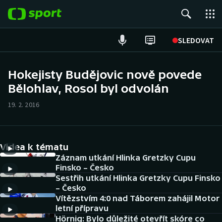
POPULÁRNÍ
SLEDOVAT
Fotbal
Hokejisty Budějovic nově povede
Bělohlav, Rosol byl odvolán
Hokej
19. 2. 2016
Tenis
Atletika
Videa k tématu
Cyklistika
Záznam utkání Hlinka Gretzky Cupu
Finsko – Česko
Sestřih utkání Hlinka Gretzky Cupu Finsko
DALŠÍ SPORTY
– Česko
Vítězstvím 4:0 nad Táborem zahájil Motor
Americký fotbal
NEPŘEHLÉDNĚTE
letní přípravu
Hörnig: Bylo důležité otevřít skóre co