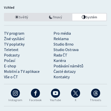
Vzhled
Světlý
Tmavý
Systém
TV program
Pro média
Živé vysílání
Reklama
TV poplatky
Studio Brno
Teletext
Studio Ostrava
Podcasty
Rada ČT
Počasí
Kariéra
E-shop
Podávání námětů
Mobilní a TV aplikace
Časté dotazy
Vše o ČT
Kontakty
Instagram
Facebook
YouTube
X
Threads