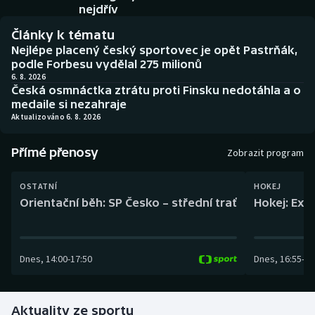
Baseball a softbal
Soutěže
nejdřív
Články k tématu
Basketbal
Historické návraty
Nejlépe placený český sportovec je opět Pastrňák,
podle Forbesu vydělal 275 milionů
Biatlon
Aplikace ČT sport
6. 8. 2026
Česká osmnáctka ztrátu proti Finsku nedotáhla a o
medaile si nezahraje
Boby a skeleton
AZ kvíz
Aktualizováno 6. 8. 2026
Box
Přímé přenosy
Zobrazit program
Curling
OSTATNÍ
HOKEJ
Orientační běh: SP Česko – střední trať
Hokej: Exh
Dostihy
Florbal
Dnes
,
14:00
-
17:50
Dnes
,
16:55
-
19
Futsal
Aktuality ze sportu
Golf