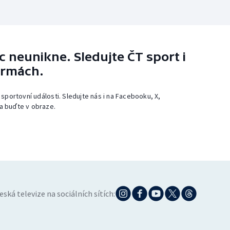
 neunikne. Sledujte ČT sport i
ormách.
 sportovní události. Sledujte nás i na Facebooku, X,
a buďte v obraze.
eská televize na sociálních sítích: