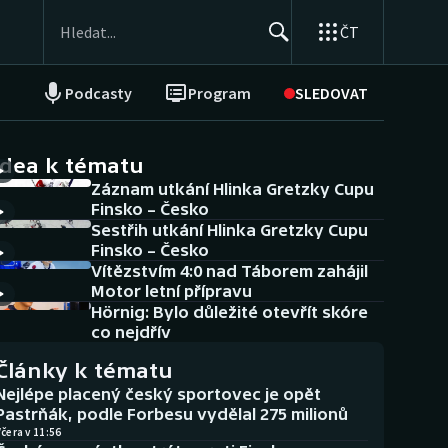
ČT
Podcasty
Program
SLEDOVAT
NEPŘEHLÉDNĚTE
Soutěže
idea k tématu
Záznam utkání Hlinka Gretzky Cupu
Historické návraty
Finsko – Česko
Sestřih utkání Hlinka Gretzky Cupu
Aplikace ČT sport
Finsko – Česko
Vítězstvím 4:0 nad Táborem zahájil
AZ kvíz
Motor letní přípravu
Hörnig: Bylo důležité otevřít skóre
co nejdřív
Články k tématu
Nejlépe placený český sportovec je opět
Pastrňák, podle Forbesu vydělal 275 milionů
čera v 11:56