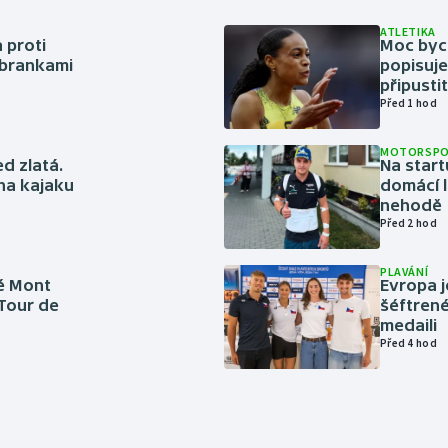
ATLETIKA
 proti
Moc bych
 brankami
popisuje
připustit
Před 1 hod
MOTORSP
ed zlatá.
Na start
 na kajaku
domácí l
nehodě
Před 2 hod
PLAVÁNÍ
é Mont
Evropa j
 Tour de
šéftrené
medaili
Před 4 hod