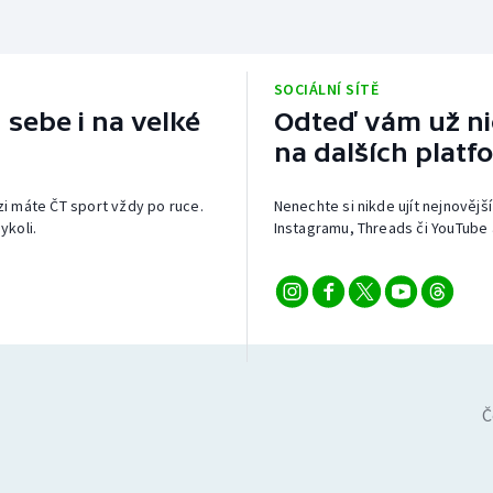
SOCIÁLNÍ SÍTĚ
 sebe i na velké
Odteď vám už nic
na dalších platf
izi máte ČT sport vždy po ruce.
Nenechte si nikde ujít nejnovější
ykoli.
Instagramu, Threads či YouTube 
Č