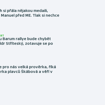
 si přála nějakou medaili,
 Manuel před ME. Tlak si nechce
ORT
u Barum rallye bude chybět
ídr Stříteský, zotavuje se po
e pro nás velká prověrka, říká
rka plavců Škábová a věří v