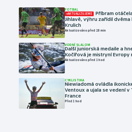
FOTBAL
Příbram otáčela
AKTUALIZUJEME
Jihlavě, výhru zařídil dvěma
Krulich
Aktualizováno před 28 min
VODNÍ SLALOM
Další juniorská medaile a hn
Kočířová je mistryní Evropy
Aktualizováno před 1 hod
CYKLISTIKA
Niewiadomá ovládla ikonick
Ventoux a ujala se vedení v
France
Před 1 hod