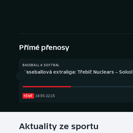
Curling
Dostihy
Florbal
Futsal
Přímé přenosy
Golf
BASEBALL A SOFTBAL
Baseballová extraliga: Třebíč Nuclears – Soko
Gymnastika
18:55
-
22:15
ŽIVĚ
Aktuality ze sportu