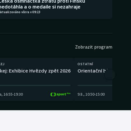
Česká osmnáctka ztrátu proti Finsku
nedotáhla a o medaile si nezahraje
ktualizováno včera v 09:23
Zobrazit program
KEJ
OSTATNÍ
kej: Exhibice Hvězdy zpět 2026
Orientační běh: SP Čes
a
,
16:55
-
19:30
9.8.
,
10:50
-
15:00