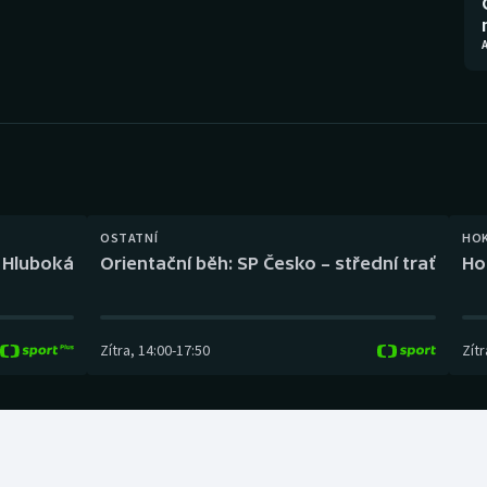
Moderní pětiboj
Triatlon
A
Motorsport
Veslování
Olympijské hry
Vodní slalom
Parasport
Volejbal
Plavání
Ostatní
OSTATNÍ
HO
l Hluboká
Orientační běh: SP Česko – střední trať
Ho
Plážový volejbal
Zítra
,
14:00
-
17:50
Zítr