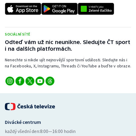
Stolní tenis
Triatlon
Veslování
SOCIÁLNÍ SÍTĚ
Odteď vám už nic neunikne. Sledujte ČT sport
Vodní slalom
i na dalších platformách.
Nenechte si nikde ujít nejnovější sportovní události. Sledujte nás i
Volejbal
na Facebooku, X, Instagramu, Threads či YouTube a buďte v obraze.
Ostatní
Divácké centrum
každý všední den:
8:00—16:00 hodin