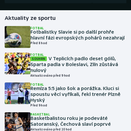
Gymnastika
Aktuality ze sportu
Házená
FOTBAL
Fotbalistky Slavie si po další prohře
hlavní fázi evropských pohárů nezahrají
Jezdectví
Před 8 hod
FOTBAL
Judo
V Teplicích padlo deset gólů,
SOUHRN
Sparta padla v Boleslavi, Zlín zůstává
Krasobruslení
nulový
Aktualizováno před 9 hod
Lezení
FOTBAL
Remíza 5:5 jako šok a porážka. Kluci si
spoustu věcí vyříkali, řekl trenér Plzně
Lyže a snowboard
Hyský
Před 9 hod
Moderní pětiboj
BASKETBAL
Basketbalistou roku je podeváté
Satoranský, Čechová slaví poprvé
Motorsport
Aktualizováno před 10 hod