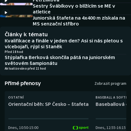
Baseball a softbal
Soutěže
Sestry Švábíkovy o blížícím se ME v
atletice
Basketbal
Historické návraty
Juniorská štafeta na 4x400 m získala na
MS senzační stříbro
Biatlon
Aplikace ČT sport
Články k tématu
Kvalifikace a finále v jeden den? Asi si nás pletou s
Boby a skeleton
AZ kvíz
vícebojaři, rýpl si Staněk
Před 18 hod
Stýplařka Berková skončila pátá na juniorském
Box
světovém šampionátu
Aktualizováno před 21 hod
Curling
Přímé přenosy
Zobrazit program
Dostihy
OSTATNÍ
BASEBALL A SOFTBA
Florbal
Orientační běh: SP Česko – štafeta
Baseballová ex
Futsal
Dnes
,
10:50
-
15:00
Dnes
,
12:55
-
16:15
Golf