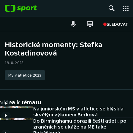
POPULÁRNÍ
SLEDOVAT
Fotbal
Historické momenty: Stefka
Kostadinovová
Hokej
19. 8. 2023
Tenis
MS v atletice 2023
Atletika
Cyklistika
Videa k tématu
DALŠÍ SPORTY
Na juniorském MS v atletice se blýskla
skvělým výkonem Berková
Do Birminghamu dorazili čeští atleti, po
Americký fotbal
NEPŘEHLÉDNĚTE
zraněních se ukáže na ME také
Petržilková