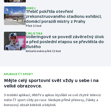
Olympijské hry
HOKEJ
Třebíč pokřtila otevření
zrekonstruovaného stadionu exhibicí,
Parasport
domácí porazili mistry z Prahy
Před 12 hod
Plavání
CYKLISTIKA
Volleringové se povedl závěrečný útok
a před poslední etapou se převlékla do
Plážový volejbal
žlutého
Aktualizováno před 12 hod
Ragby
Rychlobruslení
APLIKACE ČT SPORT
Rychlostní kanoistika
Mějte celý sportovní svět vždy u sebe i na
velké obrazovce.
Short track
S mobilní aplikací, HbbTV a apkou iVysílání ve své chytré televizi
máte ČT sport vždy po ruce. Sledujte přímé přenosy, články a
Sportovní střelba
bonusový obsah kdekoli a kdykoli.