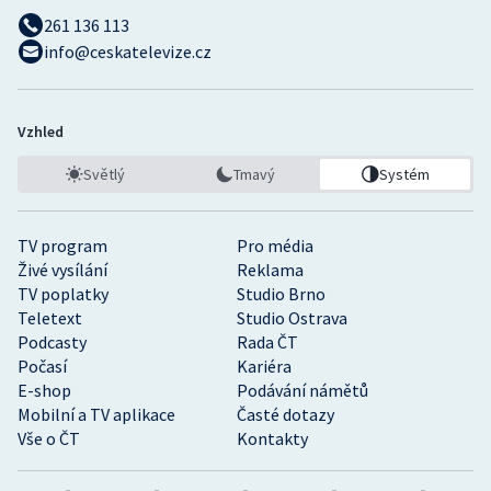
261 136 113
info@ceskatelevize.cz
Vzhled
Světlý
Tmavý
Systém
TV program
Pro média
Živé vysílání
Reklama
TV poplatky
Studio Brno
Teletext
Studio Ostrava
Podcasty
Rada ČT
Počasí
Kariéra
E-shop
Podávání námětů
Mobilní a TV aplikace
Časté dotazy
Vše o ČT
Kontakty