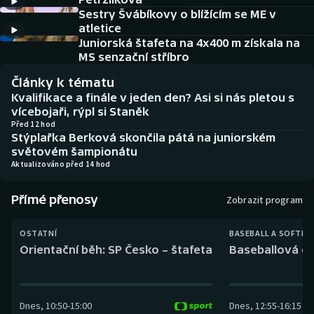
Baseball a softbal
Soutěže
Sestry Švábíkovy o blížícím se ME v
atletice
Basketbal
Historické návraty
Juniorská štafeta na 4x400 m získala na
MS senzační stříbro
Biatlon
Aplikace ČT sport
Články k tématu
Kvalifikace a finále v jeden den? Asi si nás pletou s
Boby a skeleton
AZ kvíz
vícebojaři, rýpl si Staněk
Před 12 hod
Stýplařka Berková skončila pátá na juniorském
Box
světovém šampionátu
Aktualizováno před 14 hod
Curling
Přímé přenosy
Zobrazit program
Dostihy
OSTATNÍ
BASEBALL A SOFTBA
Florbal
Orientační běh: SP Česko – štafeta
Baseballová ex
Futsal
Dnes
,
10:50
-
15:00
Dnes
,
12:55
-
16:15
Golf