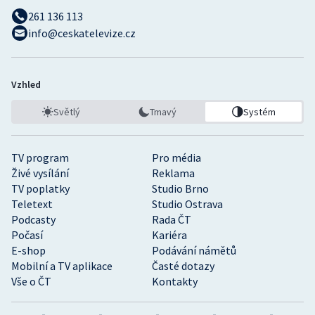
261 136 113
info@ceskatelevize.cz
Vzhled
Světlý
Tmavý
Systém
TV program
Pro média
Živé vysílání
Reklama
TV poplatky
Studio Brno
Teletext
Studio Ostrava
Podcasty
Rada ČT
Počasí
Kariéra
E-shop
Podávání námětů
Mobilní a TV aplikace
Časté dotazy
Vše o ČT
Kontakty