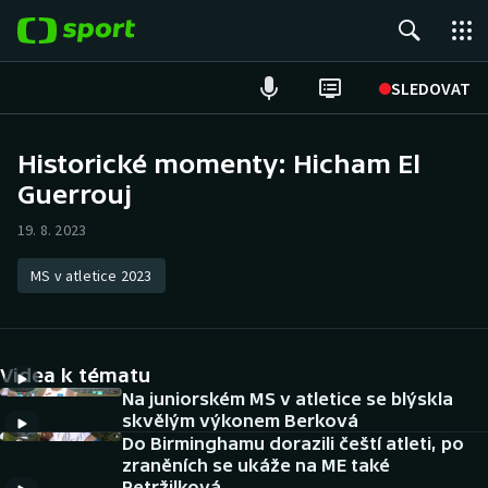
POPULÁRNÍ
SLEDOVAT
Fotbal
Historické momenty: Hicham El
Guerrouj
Hokej
19. 8. 2023
Tenis
MS v atletice 2023
Atletika
Cyklistika
Videa k tématu
DALŠÍ SPORTY
Na juniorském MS v atletice se blýskla
skvělým výkonem Berková
Do Birminghamu dorazili čeští atleti, po
Americký fotbal
NEPŘEHLÉDNĚTE
zraněních se ukáže na ME také
Petržilková