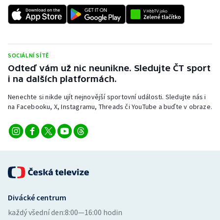
Stolní tenis
Triatlon
Veslování
SOCIÁLNÍ SÍTĚ
Odteď vám už nic neunikne. Sledujte ČT sport
Vodní slalom
i na dalších platformách.
Nenechte si nikde ujít nejnovější sportovní události. Sledujte nás i
Volejbal
na Facebooku, X, Instagramu, Threads či YouTube a buďte v obraze.
Ostatní
Divácké centrum
každý všední den:
8:00—16:00 hodin