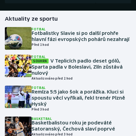
Gymnastika
Aktuality ze sportu
Házená
FOTBAL
Fotbalistky Slavie si po další prohře
hlavní fázi evropských pohárů nezahrají
Jezdectví
Před 1 hod
FOTBAL
Judo
V Teplicích padlo deset gólů,
SOUHRN
Sparta padla v Boleslavi, Zlín zůstává
Krasobruslení
nulový
Aktualizováno před 2 hod
Lezení
FOTBAL
Remíza 5:5 jako šok a porážka. Kluci si
spoustu věcí vyříkali, řekl trenér Plzně
Lyže a snowboard
Hyský
Před 3 hod
Moderní pětiboj
BASKETBAL
Basketbalistou roku je podeváté
Satoranský, Čechová slaví poprvé
Motorsport
Aktualizováno před 3 hod