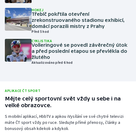
Olympijské hry
HOKEJ
Třebíč pokřtila otevření
zrekonstruovaného stadionu exhibicí,
Parasport
domácí porazili mistry z Prahy
Před 5 hod
Plavání
CYKLISTIKA
Volleringové se povedl závěrečný útok
a před poslední etapou se převlékla do
Plážový volejbal
žlutého
Aktualizováno před 6 hod
Ragby
Rychlobruslení
APLIKACE ČT SPORT
Rychlostní kanoistika
Mějte celý sportovní svět vždy u sebe i na
velké obrazovce.
Short track
S mobilní aplikací, HbbTV a apkou iVysílání ve své chytré televizi
máte ČT sport vždy po ruce. Sledujte přímé přenosy, články a
Sportovní střelba
bonusový obsah kdekoli a kdykoli.