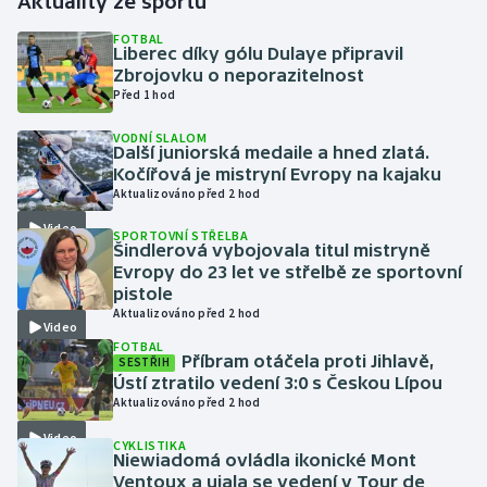
Aktuality ze sportu
FOTBAL
Gymnastika
Liberec díky gólu Dulaye připravil
Zbrojovku o neporazitelnost
Před 1 hod
Házená
VODNÍ SLALOM
Další juniorská medaile a hned zlatá.
Jezdectví
Kočířová je mistryní Evropy na kajaku
Aktualizováno před 2 hod
Judo
Video
SPORTOVNÍ STŘELBA
Šindlerová vybojovala titul mistryně
Krasobruslení
Evropy do 23 let ve střelbě ze sportovní
pistole
Lezení
Aktualizováno před 2 hod
Video
FOTBAL
Příbram otáčela proti Jihlavě,
Lyže a snowboard
SESTŘIH
Ústí ztratilo vedení 3:0 s Českou Lípou
Aktualizováno před 2 hod
Moderní pětiboj
Video
CYKLISTIKA
Niewiadomá ovládla ikonické Mont
Motorsport
Ventoux a ujala se vedení v Tour de