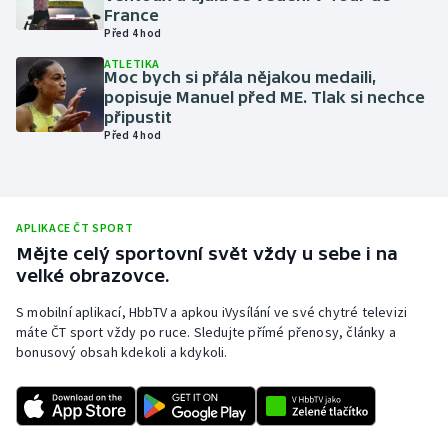
France
Olympijské hry
Před 4 hod
ATLETIKA
Parasport
Moc bych si přála nějakou medaili,
popisuje Manuel před ME. Tlak si nechce
připustit
Plavání
Před 4 hod
Plážový volejbal
Ragby
APLIKACE ČT SPORT
Mějte celý sportovní svět vždy u sebe i na
Rychlobruslení
velké obrazovce.
S mobilní aplikací, HbbTV a apkou iVysílání ve své chytré televizi
Rychlostní kanoistika
máte ČT sport vždy po ruce. Sledujte přímé přenosy, články a
bonusový obsah kdekoli a kdykoli.
Short track
Sportovní střelba