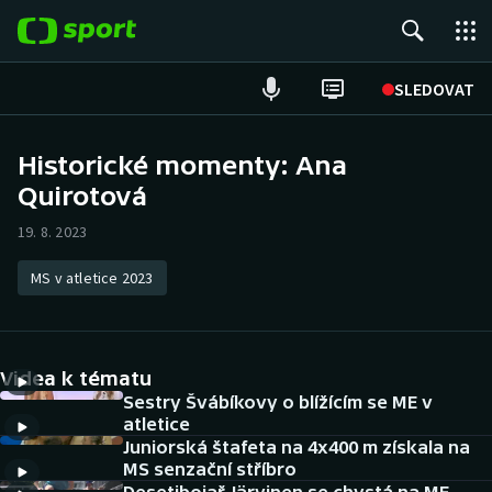
POPULÁRNÍ
SLEDOVAT
Fotbal
Historické momenty: Ana
Quirotová
Hokej
19. 8. 2023
Tenis
MS v atletice 2023
Atletika
Cyklistika
Videa k tématu
DALŠÍ SPORTY
Sestry Švábíkovy o blížícím se ME v
atletice
Juniorská štafeta na 4x400 m získala na
Americký fotbal
NEPŘEHLÉDNĚTE
MS senzační stříbro