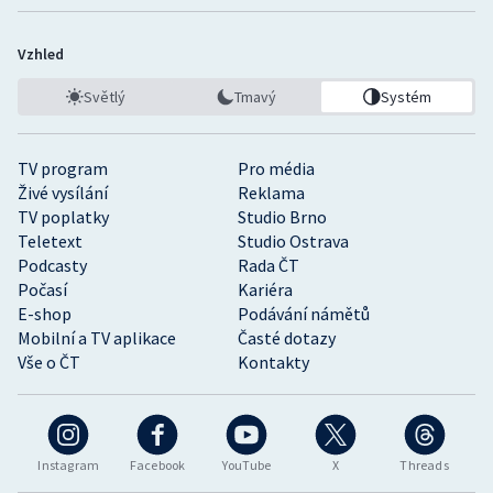
Vzhled
Světlý
Tmavý
Systém
TV program
Pro média
Živé vysílání
Reklama
TV poplatky
Studio Brno
Teletext
Studio Ostrava
Podcasty
Rada ČT
Počasí
Kariéra
E-shop
Podávání námětů
Mobilní a TV aplikace
Časté dotazy
Vše o ČT
Kontakty
Instagram
Facebook
YouTube
X
Threads