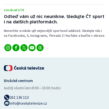
Stolní tenis
SOCIÁLNÍ SÍTĚ
Triatlon
Odteď vám už nic neunikne. Sledujte ČT sport
i na dalších platformách.
Veslování
Nenechte si nikde ujít nejnovější sportovní události. Sledujte nás i
na Facebooku, X, Instagramu, Threads či YouTube a buďte v obraze.
Vodní slalom
Volejbal
Ostatní
Divácké centrum
každý všední den:
8:00—16:00 hodin
261 136 113
info@ceskatelevize.cz