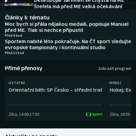
Desetibojař Järvinen se chystá na ME
Baseball a softbal
Soutěže
Štefela má před ME velká očekávání
Články k tématu
Basketbal
Historické návraty
Moc bych si přála nějakou medaili, popisuje Manuel
před ME. Tlak si nechce připustit
Biatlon
Aplikace ČT sport
Před 4 hod
Sportem nabité léto pokračuje. Na ČT sport sledujte
evropské šampionáty i kontinuální studio
Boby a skeleton
AZ kvíz
Před 11 hod
Box
Přímé přenosy
Zobrazit program
Curling
OSTATNÍ
HOKEJ
Orientační běh: SP Česko – střední trať
Hokej: Exh
Dostihy
Florbal
Zítra
,
14:00
-
17:50
Zítra
,
16:55
-
19
Futsal
Golf