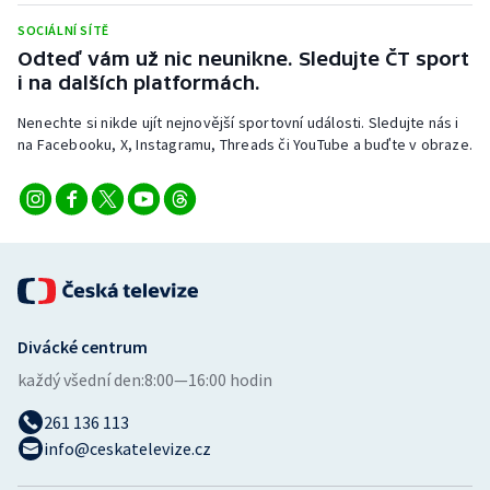
Stolní tenis
SOCIÁLNÍ SÍTĚ
Odteď vám už nic neunikne. Sledujte ČT sport
Triatlon
i na dalších platformách.
Veslování
Nenechte si nikde ujít nejnovější sportovní události. Sledujte nás i
na Facebooku, X, Instagramu, Threads či YouTube a buďte v obraze.
Vodní slalom
Volejbal
Ostatní
Divácké centrum
každý všední den:
8:00—16:00 hodin
261 136 113
info@ceskatelevize.cz