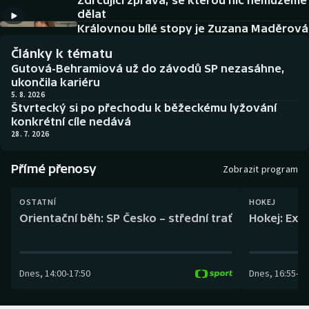
Zdrcující zpráva, se kterou nic nemůžeme
Baseball a softbal
Soutěže
dělat
Královnou bílé stopy je Zuzana Maděrová
Basketbal
Historické návraty
Články k tématu
Gutová-Behramiová už do závodů SP nezasáhne,
Biatlon
Aplikace ČT sport
ukončila kariéru
5. 8. 2026
Štvrtecký si po přechodu k běžeckému lyžování
Boby a skeleton
AZ kvíz
konkrétní cíle nedává
28. 7. 2026
Box
Přímé přenosy
Zobrazit program
Curling
OSTATNÍ
HOKEJ
Dostihy
Orientační běh: SP Česko – střední trať
Hokej: Exh
Florbal
Dnes
,
14:00
-
17:50
Dnes
,
16:55
-
19
Futsal
Golf