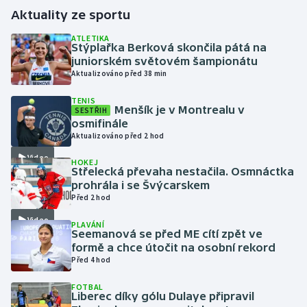
Aktuality ze sportu
Gymnastika
ATLETIKA
Stýplařka Berková skončila pátá na
juniorském světovém šampionátu
Házená
Aktualizováno před 38 min
Jezdectví
TENIS
Menšík je v Montrealu v
SESTŘIH
osmifinále
Judo
Aktualizováno před 2 hod
Video
Krasobruslení
HOKEJ
Střelecká převaha nestačila. Osmnáctka
prohrála i se Švýcarskem
Lezení
Před 2 hod
Video
PLAVÁNÍ
Lyže a snowboard
Seemanová se před ME cítí zpět ve
formě a chce útočit na osobní rekord
Moderní pětiboj
Před 4 hod
FOTBAL
Motorsport
Liberec díky gólu Dulaye připravil