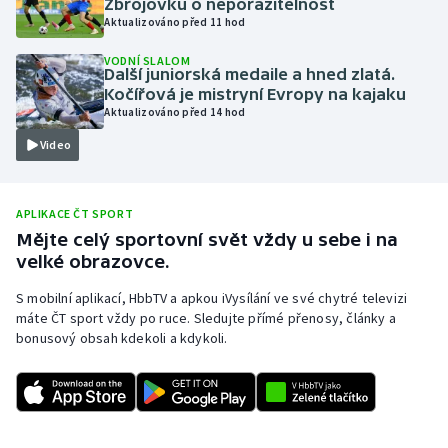
Zbrojovku o neporazitelnost
Aktualizováno před 11 hod
Olympijské hry
VODNÍ SLALOM
Další juniorská medaile a hned zlatá.
Parasport
Kočířová je mistryní Evropy na kajaku
Aktualizováno před 14 hod
Plavání
Video
Plážový volejbal
APLIKACE ČT SPORT
Ragby
Mějte celý sportovní svět vždy u sebe i na
velké obrazovce.
Rychlobruslení
S mobilní aplikací, HbbTV a apkou iVysílání ve své chytré televizi
Rychlostní kanoistika
máte ČT sport vždy po ruce. Sledujte přímé přenosy, články a
bonusový obsah kdekoli a kdykoli.
Short track
Sportovní střelba