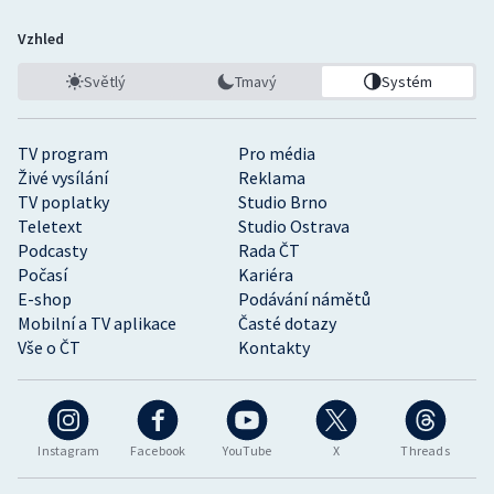
Vzhled
Světlý
Tmavý
Systém
TV program
Pro média
Živé vysílání
Reklama
TV poplatky
Studio Brno
Teletext
Studio Ostrava
Podcasty
Rada ČT
Počasí
Kariéra
E-shop
Podávání námětů
Mobilní a TV aplikace
Časté dotazy
Vše o ČT
Kontakty
Instagram
Facebook
YouTube
X
Threads