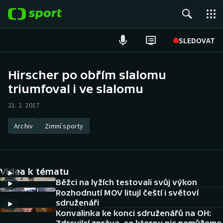
POPULÁRNÍ
SLEDOVAT
Fotbal
Hirscher po obřím slalomu
triumfoval i ve slalomu
Hokej
21. 2. 2017
Tenis
Archiv
Zimní sporty
Atletika
Cyklistika
Videa k tématu
DALŠÍ SPORTY
Běžci na lyžích testovali svůj výkon
Rozhodnutí MOV litují čeští i světoví
sdruženáři
Americký fotbal
NEPŘEHLÉDNĚTE
Konvalinka ke konci sdruženářů na OH: