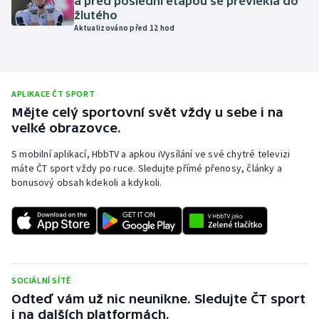
a před poslední etapou se převlékla do
žlutého
Olympijské hry
Aktualizováno před 12 hod
Parasport
Plavání
APLIKACE ČT SPORT
Mějte celý sportovní svět vždy u sebe i na
Plážový volejbal
velké obrazovce.
S mobilní aplikací, HbbTV a apkou iVysílání ve své chytré televizi
Ragby
máte ČT sport vždy po ruce. Sledujte přímé přenosy, články a
bonusový obsah kdekoli a kdykoli.
Rychlobruslení
Rychlostní kanoistika
Short track
SOCIÁLNÍ SÍTĚ
Sportovní střelba
Odteď vám už nic neunikne. Sledujte ČT sport
i na dalších platformách.