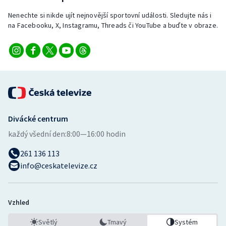
Stolní tenis
Nenechte si nikde ujít nejnovější sportovní události. Sledujte nás i
na Facebooku, X, Instagramu, Threads či YouTube a buďte v obraze.
Triatlon
Veslování
Vodní slalom
Volejbal
Divácké centrum
Ostatní
každý všední den:
8:00—16:00 hodin
261 136 113
info@ceskatelevize.cz
Vzhled
Světlý
Tmavý
Systém