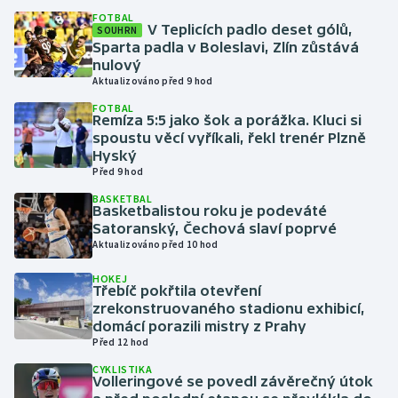
FOTBAL
V Teplicích padlo deset gólů,
SOUHRN
Gymnastika
Sparta padla v Boleslavi, Zlín zůstává
nulový
Aktualizováno před 9 hod
Házená
FOTBAL
Remíza 5:5 jako šok a porážka. Kluci si
Jezdectví
spoustu věcí vyříkali, řekl trenér Plzně
Hyský
Judo
Před 9 hod
BASKETBAL
Basketbalistou roku je podeváté
Krasobruslení
Satoranský, Čechová slaví poprvé
Aktualizováno před 10 hod
Lezení
HOKEJ
Třebíč pokřtila otevření
Lyže a snowboard
zrekonstruovaného stadionu exhibicí,
domácí porazili mistry z Prahy
Moderní pětiboj
Před 12 hod
CYKLISTIKA
Motorsport
Volleringové se povedl závěrečný útok