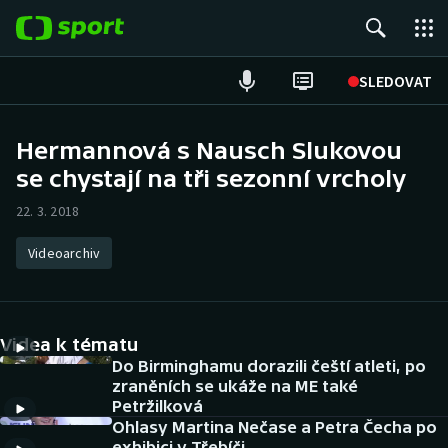
POPULÁRNÍ
SLEDOVAT
Fotbal
Hermannová s Nausch Slukovou
se chystají na tři sezonní vrcholy
Hokej
22. 3. 2018
Tenis
Videoarchiv
Atletika
Cyklistika
Videa k tématu
DALŠÍ SPORTY
Do Birminghamu dorazili čeští atleti, po
zraněních se ukáže na ME také
Petržilková
Americký fotbal
NEPŘEHLÉDNĚTE
Ohlasy Martina Nečase a Petra Čecha po
exhibici v Třebíči