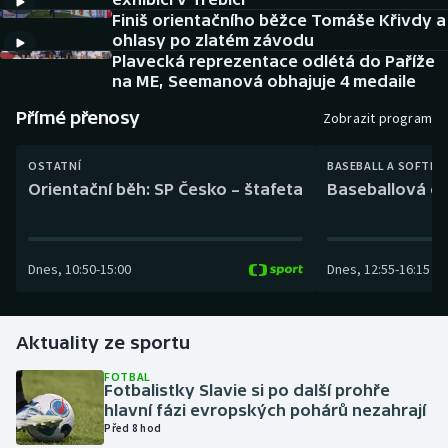
Baseball a softbal
Soutěže
Finiš orientačního běžce Tomáše Křivdy a
ohlasy po zlatém závodu
Basketbal
Historické návraty
Plavecká reprezentace odlétá do Paříže
na ME, Seemanová obhajuje 4 medaile
Biatlon
Aplikace ČT sport
Přímé přenosy
Zobrazit program
Boby a skeleton
AZ kvíz
OSTATNÍ
BASEBALL A SOFTBA
Orientační běh: SP Česko – štafeta
Baseballová ex
Box
Curling
Dnes
,
10:50
-
15:00
Dnes
,
12:55
-
16:15
Dostihy
Aktuality ze sportu
Florbal
FOTBAL
Fotbalistky Slavie si po další prohře
Futsal
hlavní fázi evropských pohárů nezahrají
Před 8 hod
Golf