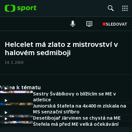
POPULÁRNÍ
SLEDOVAT
Fotbal
Helcelet má zlato z mistrovství v
halovém sedmiboji
Hokej
14. 2. 2016
Tenis
Atletika
Videa k tématu
Cyklistika
Sestry Švábíkovy o blížícím se ME v
atletice
Juniorská štafeta na 4x400 m získala na
DALŠÍ SPORTY
MS senzační stříbro
Desetibojař Järvinen se chystá na ME
Americký fotbal
NEPŘEHLÉDNĚTE
Štefela má před ME velká očekávání