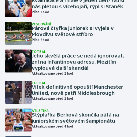
Kvalifikace a finále v jeden den? Asi si
nás pletou s vícebojaři, rýpl si Staněk
Před 2 hod
Gymnastika
VESLOVÁNÍ
Párová čtyřka juniorek si vyjela v
Házená
Plovdivu světové stříbro
Před 2 hod
Jezdectví
FOTBAL
Jeho skvělá práce se nedá ignorovat,
Judo
zní na Infantinovu adresu. Mezitím
vyplouvá další skandál
Krasobruslení
Aktualizováno před 2 hod
FOTBAL
Vítek definitivně opouští Manchester
Lezení
United, nově patří Middlesbrough
Aktualizováno před 2 hod
Lyže a snowboard
ATLETIKA
Stýplařka Berková skončila pátá na
Moderní pětiboj
juniorském světovém šampionátu
Aktualizováno před 4 hod
Motorsport