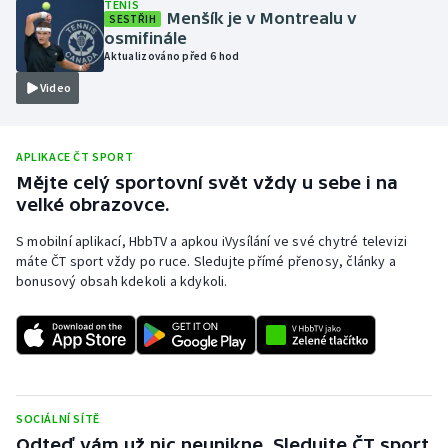
TENIS
Menšík je v Montrealu v
SESTŘIH
Olympijské hry
osmifinále
Aktualizováno před 6 hod
Parasport
Video
Plavání
APLIKACE ČT SPORT
Plážový volejbal
Mějte celý sportovní svět vždy u sebe i na
velké obrazovce.
Ragby
S mobilní aplikací, HbbTV a apkou iVysílání ve své chytré televizi
máte ČT sport vždy po ruce. Sledujte přímé přenosy, články a
Rychlobruslení
bonusový obsah kdekoli a kdykoli.
Rychlostní kanoistika
Short track
Sportovní střelba
SOCIÁLNÍ SÍTĚ
Odteď vám už nic neunikne. Sledujte ČT sport