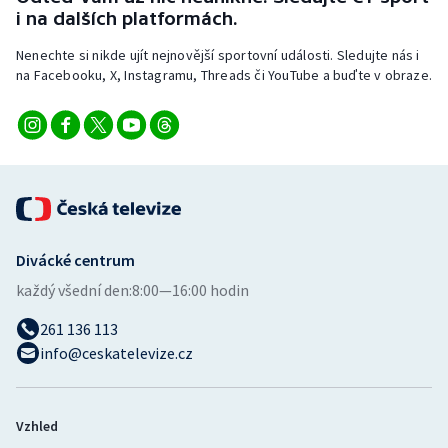
Stolní tenis
i na dalších platformách.
Nenechte si nikde ujít nejnovější sportovní události. Sledujte nás i
Triatlon
na Facebooku, X, Instagramu, Threads či YouTube a buďte v obraze.
Veslování
Vodní slalom
Volejbal
Ostatní
Divácké centrum
každý všední den:
8:00—16:00 hodin
261 136 113
info@ceskatelevize.cz
Vzhled