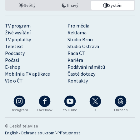
Světlý
Tmavý
Systém
TV program
Pro média
Živé vysílání
Reklama
TV poplatky
Studio Brno
Teletext
Studio Ostrava
Podcasty
Rada ČT
Počasí
Kariéra
E-shop
Podávání námětů
Mobilní a TV aplikace
Časté dotazy
Vše o ČT
Kontakty
Instagram
Facebook
YouTube
X
Threads
© Česká televize
•
•
English
Ochrana soukromí
Přístupnost