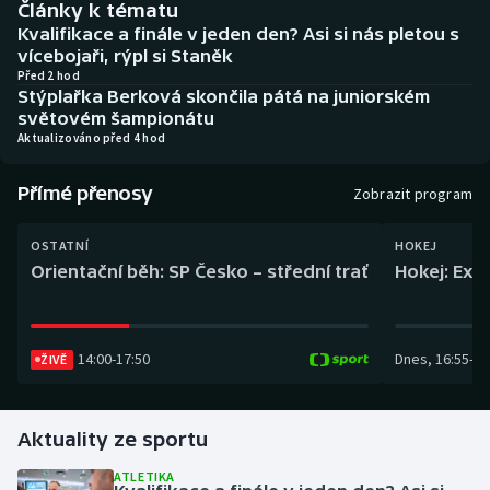
Články k tématu
Baseball a softbal
Soutěže
Kvalifikace a finále v jeden den? Asi si nás pletou s
vícebojaři, rýpl si Staněk
Basketbal
Historické návraty
Před 2 hod
Stýplařka Berková skončila pátá na juniorském
světovém šampionátu
Biatlon
Aplikace ČT sport
Aktualizováno před 4 hod
Boby a skeleton
AZ kvíz
Přímé přenosy
Zobrazit program
Box
OSTATNÍ
HOKEJ
Orientační běh: SP Česko – střední trať
Hokej: Exh
Curling
Dostihy
14:00
-
17:50
Dnes
,
16:55
-
19
ŽIVĚ
Florbal
Futsal
Aktuality ze sportu
ATLETIKA
Golf